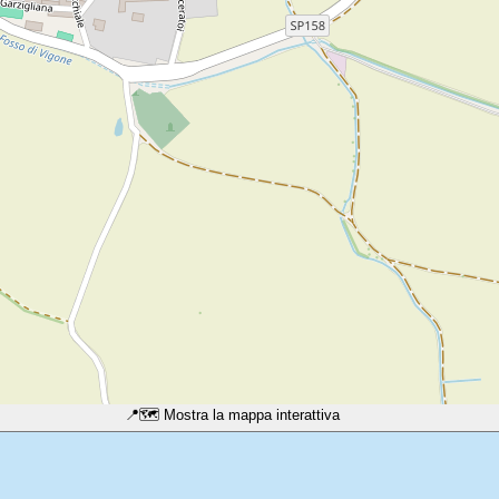
📍
🗺️ Mostra la mappa interattiva