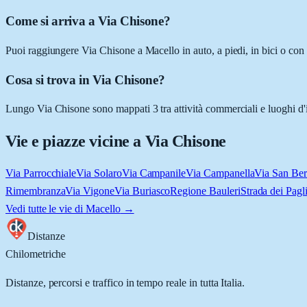
Come si arriva a Via Chisone?
Puoi raggiungere Via Chisone a Macello in auto, a piedi, in bici o con
Cosa si trova in Via Chisone?
Lungo Via Chisone sono mappati 3 tra attività commerciali e luoghi d'int
Vie e piazze vicine a
Via Chisone
Via Parrocchiale
Via Solaro
Via Campanile
Via Campanella
Via San Ber
Rimembranza
Via Vigone
Via Buriasco
Regione Bauleri
Strada dei Pagli
Vedi tutte le vie di
Macello
→
Distanze
Chilometriche
Distanze, percorsi e traffico in tempo reale in tutta Italia.