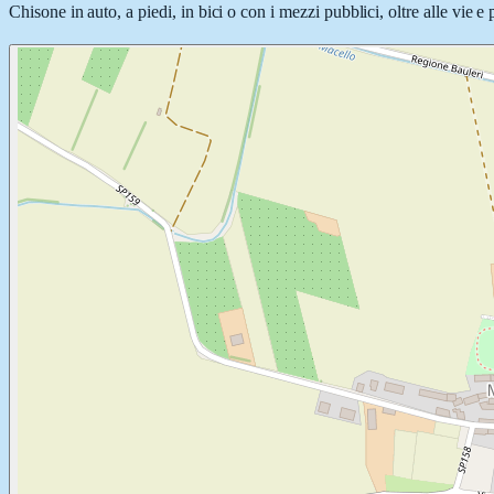
Chisone in auto, a piedi, in bici o con i mezzi pubblici, oltre alle vie 