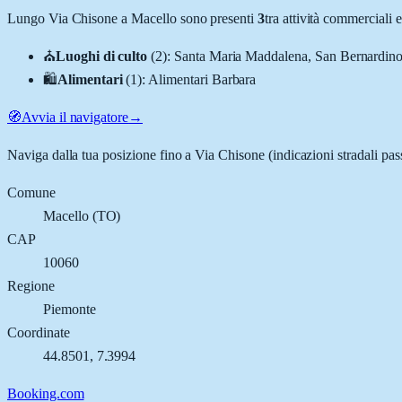
Lungo
Via Chisone
a
Macello
sono presenti
3
tra attività commerciali
⛪
Luoghi di culto
(
2
)
:
Santa Maria Maddalena, San Bernardin
🛍️
Alimentari
(
1
)
:
Alimentari Barbara
🧭
Avvia il navigatore
→
Naviga dalla tua posizione fino a
Via Chisone
(indicazioni stradali pa
Comune
Macello
(
TO
)
CAP
10060
Regione
Piemonte
Coordinate
44.8501
,
7.3994
Booking.com