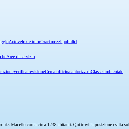
aggio
Autovelox e tutor
Orari mezzi pubblici
iche
Aree di servizio
urazione
Verifica revisione
Cerca officina autorizzata
Classe ambientale
onte. Macello conta circa 1238 abitanti. Qui trovi la posizione esatta su