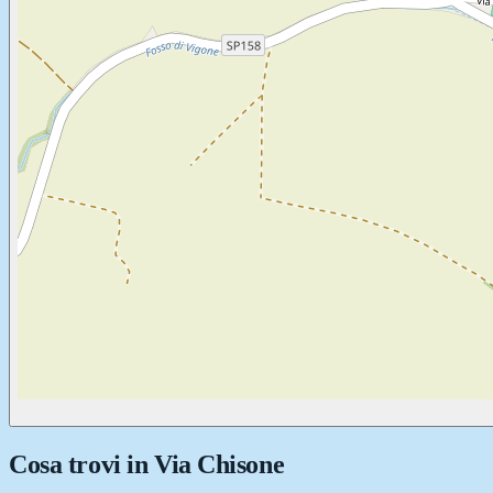
Cosa trovi in
Via Chisone