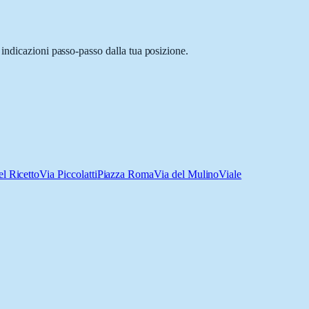
indicazioni passo-passo dalla tua posizione.
el Ricetto
Via Piccolatti
Piazza Roma
Via del Mulino
Viale