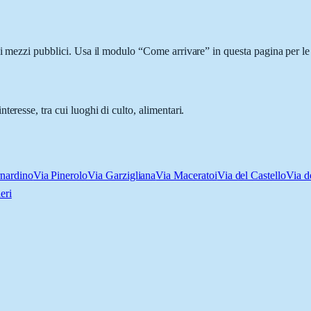
 i mezzi pubblici. Usa il modulo “Come arrivare” in questa pagina per le 
eresse, tra cui luoghi di culto, alimentari.
nardino
Via Pinerolo
Via Garzigliana
Via Maceratoi
Via del Castello
Via d
eri