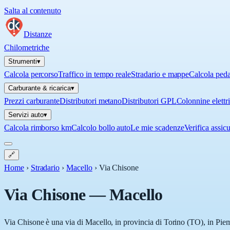
Salta al contenuto
Distanze
Chilometriche
Strumenti
▾
Calcola percorso
Traffico in tempo reale
Stradario e mappe
Calcola ped
Carburante & ricarica
▾
Prezzi carburante
Distributori metano
Distributori GPL
Colonnine elettr
Servizi auto
▾
Calcola rimborso km
Calcolo bollo auto
Le mie scadenze
Verifica assic
🔗
Home
›
Stradario
›
Macello
›
Via Chisone
Via Chisone
—
Macello
Via Chisone è una via di Macello, in provincia di Torino (TO), in Piem