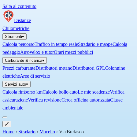
Salta al contenuto
Distanze
Chilometriche
Strumenti
▾
Calcola percorso
Traffico in tempo reale
Stradario e mappe
Calcola
pedaggio
Autovelox e tutor
Orari mezzi pubblici
Carburante & ricarica
▾
Prezzi carburante
Distributori metano
Distributori GPL
Colonnine
elettriche
Aree di servizio
Servizi auto
▾
Calcola rimborso km
Calcolo bollo auto
Le mie scadenze
Verifica
assicurazione
Verifica revisione
Cerca officina autorizzata
Classe
ambientale
🔗
Home
›
Stradario
›
Macello
›
Via Buriasco