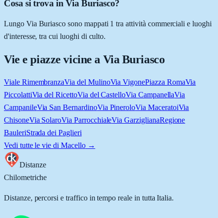
Cosa si trova in Via Buriasco?
Lungo Via Buriasco sono mappati 1 tra attività commerciali e luoghi
d'interesse, tra cui luoghi di culto.
Vie e piazze vicine a
Via Buriasco
Viale Rimembranza
Via del Mulino
Via Vigone
Piazza Roma
Via
Piccolatti
Via del Ricetto
Via del Castello
Via Campanella
Via
Campanile
Via San Bernardino
Via Pinerolo
Via Maceratoi
Via
Chisone
Via Solaro
Via Parrocchiale
Via Garzigliana
Regione
Bauleri
Strada dei Paglieri
Vedi tutte le vie di
Macello
→
Distanze
Chilometriche
Distanze, percorsi e traffico in tempo reale in tutta Italia.