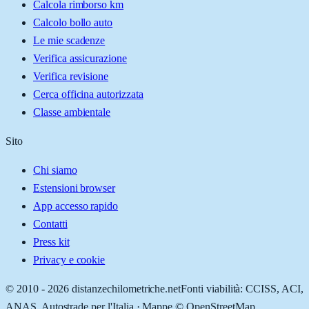
Calcola rimborso km
Calcolo bollo auto
Le mie scadenze
Verifica assicurazione
Verifica revisione
Cerca officina autorizzata
Classe ambientale
Sito
Chi siamo
Estensioni browser
App accesso rapido
Contatti
Press kit
Privacy e cookie
© 2010 -
2026
distanzechilometriche.net
Fonti viabilità: CCISS, ACI,
ANAS, Autostrade per l'Italia · Mappe © OpenStreetMap