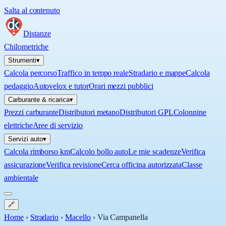
Salta al contenuto
Distanze
Chilometriche
Strumenti
▾
Calcola percorso
Traffico in tempo reale
Stradario e mappe
Calcola
pedaggio
Autovelox e tutor
Orari mezzi pubblici
Carburante & ricarica
▾
Prezzi carburante
Distributori metano
Distributori GPL
Colonnine
elettriche
Aree di servizio
Servizi auto
▾
Calcola rimborso km
Calcolo bollo auto
Le mie scadenze
Verifica
assicurazione
Verifica revisione
Cerca officina autorizzata
Classe
ambientale
🔗
Home
›
Stradario
›
Macello
›
Via Campanella