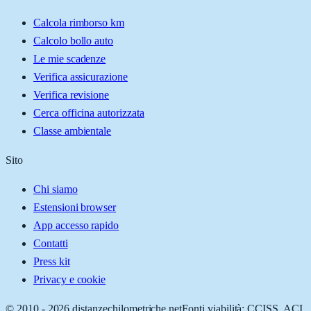
Calcola rimborso km
Calcolo bollo auto
Le mie scadenze
Verifica assicurazione
Verifica revisione
Cerca officina autorizzata
Classe ambientale
Sito
Chi siamo
Estensioni browser
App accesso rapido
Contatti
Press kit
Privacy e cookie
© 2010 -
2026
distanzechilometriche.net
Fonti viabilità: CCISS, ACI,