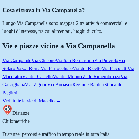
Cosa si trova in Via Campanella?
Lungo Via Campanella sono mappati 2 tra attività commerciali e
luoghi d'interesse, tra cui alimentari, luoghi di culto.
Vie e piazze vicine a
Via Campanella
Via Campanile
Via Chisone
Via San Bernardino
Via Pinerolo
Via
Solaro
Piazza Roma
Via Parrocchiale
Via del Ricetto
Via Piccolatti
Via
Maceratoi
Via del Castello
Via del Mulino
Viale Rimembranza
Via
Garzigliana
Via Vigone
Via Buriasco
Regione Bauleri
Strada dei
Paglieri
Vedi tutte le vie di
Macello
→
Distanze
Chilometriche
Distanze, percorsi e traffico in tempo reale in tutta Italia.