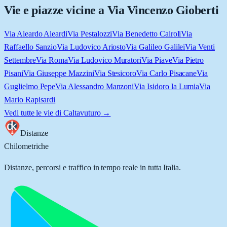
Vie e piazze vicine a
Via Vincenzo Gioberti
Via Aleardo Aleardi
Via Pestalozzi
Via Benedetto Cairoli
Via
Raffaello Sanzio
Via Ludovico Ariosto
Via Galileo Galilei
Via Venti
Settembre
Via Roma
Via Ludovico Muratori
Via Piave
Via Pietro
Pisani
Via Giuseppe Mazzini
Via Stesicoro
Via Carlo Pisacane
Via
Guglielmo Pepe
Via Alessandro Manzoni
Via Isidoro la Lumia
Via
Mario Rapisardi
Vedi tutte le vie di
Caltavuturo
→
Distanze
Chilometriche
Distanze, percorsi e traffico in tempo reale in tutta Italia.