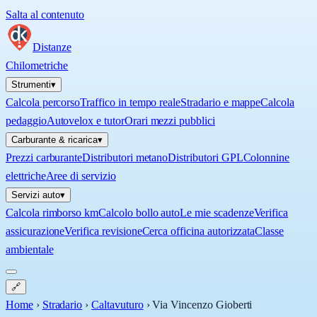
Salta al contenuto
Distanze
Chilometriche
Strumenti
▾
Calcola percorso
Traffico in tempo reale
Stradario e mappe
Calcola
pedaggio
Autovelox e tutor
Orari mezzi pubblici
Carburante & ricarica
▾
Prezzi carburante
Distributori metano
Distributori GPL
Colonnine
elettriche
Aree di servizio
Servizi auto
▾
Calcola rimborso km
Calcolo bollo auto
Le mie scadenze
Verifica
assicurazione
Verifica revisione
Cerca officina autorizzata
Classe
ambientale
🔗
Home
›
Stradario
›
Caltavuturo
›
Via Vincenzo Gioberti