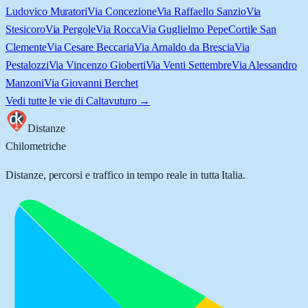
Ludovico Muratori
Via Concezione
Via Raffaello Sanzio
Via
Stesicoro
Via Pergole
Via Rocca
Via Guglielmo Pepe
Cortile San
Clemente
Via Cesare Beccaria
Via Arnaldo da Brescia
Via
Pestalozzi
Via Vincenzo Gioberti
Via Venti Settembre
Via Alessandro
Manzoni
Via Giovanni Berchet
Vedi tutte le vie di
Caltavuturo
→
Distanze
Chilometriche
Distanze, percorsi e traffico in tempo reale in tutta Italia.