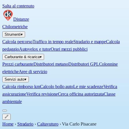
Salta al contenuto
Distanze
Chilometriche
Strumenti
▾
Calcola percorso
Traffico in tempo reale
Stradario e mappe
Calcola
pedaggio
Autovelox e tutor
Orari mezzi pubblici
Carburante & ricarica
▾
Prezzi carburante
Distributori metano
Distributori GPL
Colonnine
elettriche
Aree di servizio
Servizi auto
▾
Calcola rimborso km
Calcolo bollo auto
Le mie scadenze
Verifica
assicurazione
Verifica revisione
Cerca officina autorizzata
Classe
ambientale
🔗
Home
›
Stradario
›
Caltavuturo
›
Via Carlo Pisacane