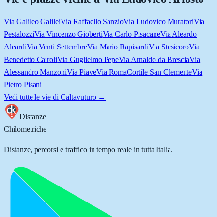
Via Galileo Galilei
Via Raffaello Sanzio
Via Ludovico Muratori
Via
Pestalozzi
Via Vincenzo Gioberti
Via Carlo Pisacane
Via Aleardo
Aleardi
Via Venti Settembre
Via Mario Rapisardi
Via Stesicoro
Via
Benedetto Cairoli
Via Guglielmo Pepe
Via Arnaldo da Brescia
Via
Alessandro Manzoni
Via Piave
Via Roma
Cortile San Clemente
Via
Pietro Pisani
Vedi tutte le vie di
Caltavuturo
→
Distanze
Chilometriche
Distanze, percorsi e traffico in tempo reale in tutta Italia.