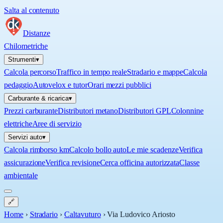
Salta al contenuto
Distanze
Chilometriche
Strumenti
▾
Calcola percorso
Traffico in tempo reale
Stradario e mappe
Calcola
pedaggio
Autovelox e tutor
Orari mezzi pubblici
Carburante & ricarica
▾
Prezzi carburante
Distributori metano
Distributori GPL
Colonnine
elettriche
Aree di servizio
Servizi auto
▾
Calcola rimborso km
Calcolo bollo auto
Le mie scadenze
Verifica
assicurazione
Verifica revisione
Cerca officina autorizzata
Classe
ambientale
🔗
Home
›
Stradario
›
Caltavuturo
›
Via Ludovico Ariosto