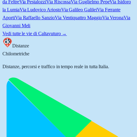
da Feltre
Via Pestalozzi
Via Riscossa
Via Guglielmo Pepe
Via Isidoro
la Lumia
Via Ludovico Ariosto
Via Galileo Galilei
Via Ferrante
Aporti
Via Raffaello Sanzio
Via Ventiquattro Maggio
Via Verona
Via
Giovanni Meli
Vedi tutte le vie di
Caltavuturo
→
Distanze
Chilometriche
Distanze, percorsi e traffico in tempo reale in tutta Italia.