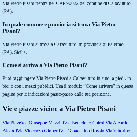
Via Pietro Pisani rientra nel CAP 90022 del comune di Caltavuturo
(PA).
In quale comune e provincia si trova Via Pietro
Pisani?
Via Pietro Pisani si trova a Caltavuturo, in provincia di Palermo
(PA), Sicilia.
Come si arriva a Via Pietro Pisani?
Puoi raggiungere Via Pietro Pisani a Caltavuturo in auto, a piedi, in
bici o con i mezzi pubblici. Usa il modulo “Come arrivare” in questa
pagina per le indicazioni passo-passo dalla tua posizione.
Vie e piazze vicine a
Via Pietro Pisani
Via Piave
Via Giuseppe Mazzini
Via Benedetto Cairoli
Via Aleardo
Aleardi
Via Vincenzo Gioberti
Via Gioacchino Rossini
Via Vittorino