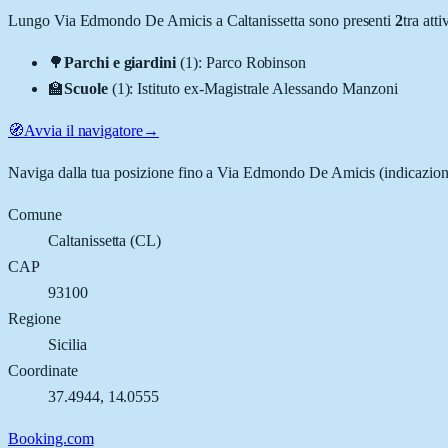
Lungo
Via Edmondo De Amicis
a
Caltanissetta
sono presenti
2
tra att
🌳
Parchi e giardini
(
1
)
:
Parco Robinson
🏫
Scuole
(
1
)
:
Istituto ex-Magistrale Alessando Manzoni
🧭
Avvia il navigatore
→
Naviga dalla tua posizione fino a
Via Edmondo De Amicis
(indicazion
Comune
Caltanissetta
(
CL
)
CAP
93100
Regione
Sicilia
Coordinate
37.4944
,
14.0555
Booking.com