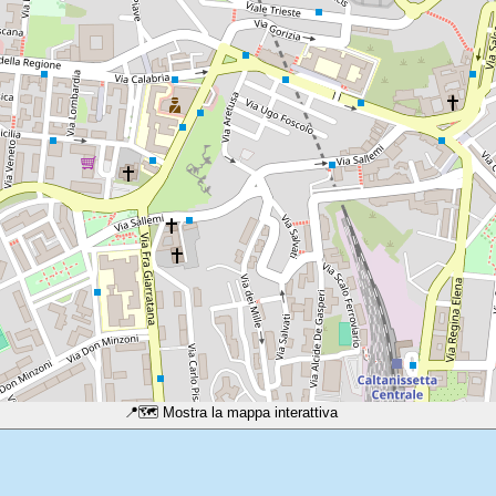
📍
🗺️ Mostra la mappa interattiva