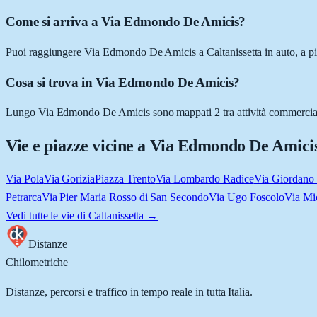
Come si arriva a Via Edmondo De Amicis?
Puoi raggiungere Via Edmondo De Amicis a Caltanissetta in auto, a pied
Cosa si trova in Via Edmondo De Amicis?
Lungo Via Edmondo De Amicis sono mappati 2 tra attività commerciali e 
Vie e piazze vicine a
Via Edmondo De Amici
Via Pola
Via Gorizia
Piazza Trento
Via Lombardo Radice
Via Giordano
Petrarca
Via Pier Maria Rosso di San Secondo
Via Ugo Foscolo
Via Mi
Vedi tutte le vie di
Caltanissetta
→
Distanze
Chilometriche
Distanze, percorsi e traffico in tempo reale in tutta Italia.