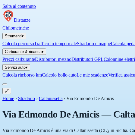
Salta al contenuto
Distanze
Chilometriche
Strumenti
▾
Calcola percorso
Traffico in tempo reale
Stradario e mappe
Calcola ped
Carburante & ricarica
▾
Prezzi carburante
Distributori metano
Distributori GPL
Colonnine elettr
Servizi auto
▾
Calcola rimborso km
Calcolo bollo auto
Le mie scadenze
Verifica assic
🔗
Home
›
Stradario
›
Caltanissetta
›
Via Edmondo De Amicis
Via Edmondo De Amicis
—
Calta
Via Edmondo De Amicis è una via di Caltanissetta (CL), in Sicilia. Calt