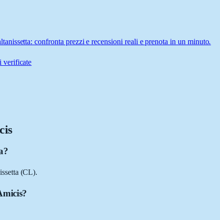
issetta: confronta prezzi e recensioni reali e prenota in un minuto.
 verificate
cis
a?
ssetta (CL).
Amicis?