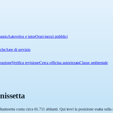
aggio
Autovelox e tutor
Orari mezzi pubblici
iche
Aree di servizio
urazione
Verifica revisione
Cerca officina autorizzata
Classe ambientale
nissetta
anissetta conta circa 61.711 abitanti. Qui trovi la posizione esatta sull