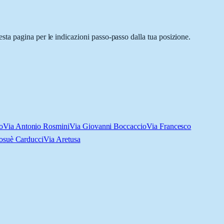
ta pagina per le indicazioni passo-passo dalla tua posizione.
o
Via Antonio Rosmini
Via Giovanni Boccaccio
Via Francesco
osuè Carducci
Via Aretusa