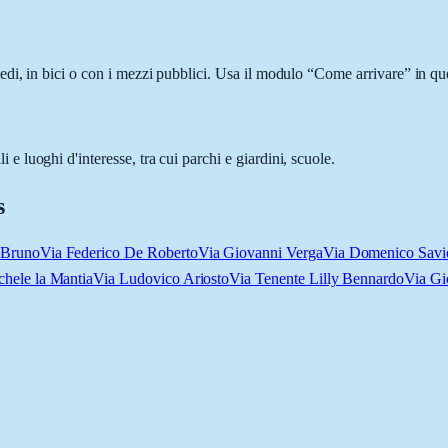
i, in bici o con i mezzi pubblici. Usa il modulo “Come arrivare” in ques
luoghi d'interesse, tra cui parchi e giardini, scuole.
s
 Bruno
Via Federico De Roberto
Via Giovanni Verga
Via Domenico Savi
chele la Mantia
Via Ludovico Ariosto
Via Tenente Lilly Bennardo
Via Gi