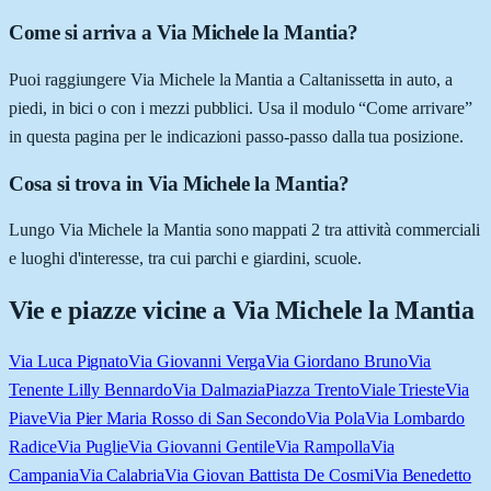
Come si arriva a Via Michele la Mantia?
Puoi raggiungere Via Michele la Mantia a Caltanissetta in auto, a
piedi, in bici o con i mezzi pubblici. Usa il modulo “Come arrivare”
in questa pagina per le indicazioni passo-passo dalla tua posizione.
Cosa si trova in Via Michele la Mantia?
Lungo Via Michele la Mantia sono mappati 2 tra attività commerciali
e luoghi d'interesse, tra cui parchi e giardini, scuole.
Vie e piazze vicine a
Via Michele la Mantia
Via Luca Pignato
Via Giovanni Verga
Via Giordano Bruno
Via
Tenente Lilly Bennardo
Via Dalmazia
Piazza Trento
Viale Trieste
Via
Piave
Via Pier Maria Rosso di San Secondo
Via Pola
Via Lombardo
Radice
Via Puglie
Via Giovanni Gentile
Via Rampolla
Via
Campania
Via Calabria
Via Giovan Battista De Cosmi
Via Benedetto