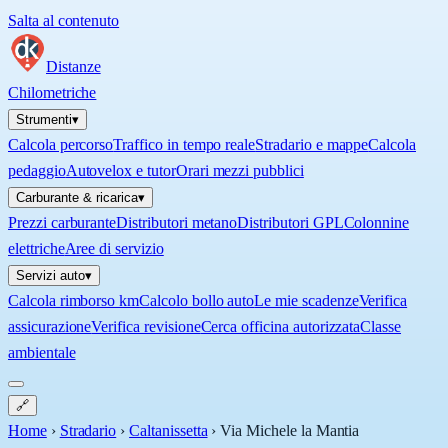
Salta al contenuto
Distanze
Chilometriche
Strumenti
▾
Calcola percorso
Traffico in tempo reale
Stradario e mappe
Calcola
pedaggio
Autovelox e tutor
Orari mezzi pubblici
Carburante & ricarica
▾
Prezzi carburante
Distributori metano
Distributori GPL
Colonnine
elettriche
Aree di servizio
Servizi auto
▾
Calcola rimborso km
Calcolo bollo auto
Le mie scadenze
Verifica
assicurazione
Verifica revisione
Cerca officina autorizzata
Classe
ambientale
🔗
Home
›
Stradario
›
Caltanissetta
›
Via Michele la Mantia