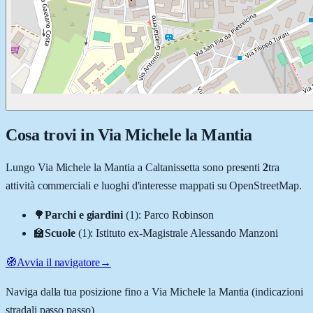
Cosa trovi in
Via Michele la Mantia
Lungo
Via Michele la Mantia
a
Caltanissetta
sono presenti
2
tra
attività commerciali e luoghi d'interesse mappati su OpenStreetMap.
🌳
Parchi e giardini
(
1
)
:
Parco Robinson
🏫
Scuole
(
1
)
:
Istituto ex-Magistrale Alessando Manzoni
🧭
Avvia il navigatore
→
Naviga dalla tua posizione fino a
Via Michele la Mantia
(indicazioni
stradali passo passo)