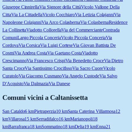
Giuseppe Cinnirella
Via Signore della Città
Vicolo Vallone Della
Citta
Via La Cittadella
Vicolo Cocchiaro
Via Letizia Colajanni
Via
Napoleone Colajanni
Via Arco Colasberna
Via Colasberna
Residence
La Collinetta
Viadotto Collorella
Via del Commerciante
Contrada
Comuni
Largo Piccola Conceria
Vicolo Piccola Conceria
Via
Cordova
Via Corsica
Via Luigi Cortese
Via Giovan Battista De
Cosmi
Via Andrea Costa
Via Gaetano Costa
Viadotto
Crescimanno
Via Francesco Crispi
Via Benedetto Croce
Via Dietro
Santa Croce
Via Santissimo Crocifisso
Via Sacro Cuore
Vicolo
Curatolo
Via Giacomo Cusmano
Via Angelo Custode
Via Salvo
D'Acquisto
Via Dalmazia
Via Danese
Comuni vicini a
Caltanissetta
San Cataldo
6
km
Pietraperzia
10
km
Santa Caterina Villarmosa
12
km
Villarosa
15
km
Serradifalco
16
km
Marianopoli
18
km
Barrafranca
18
km
Sommatino
18
km
Delia
19
km
Enna
21