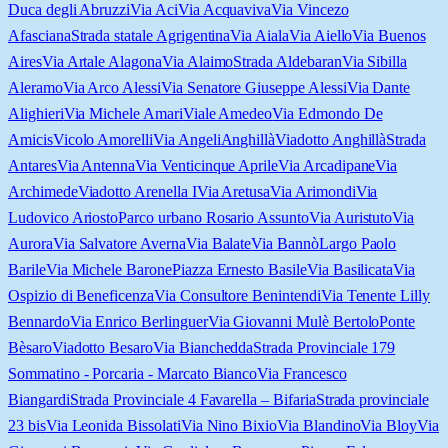
Duca degli Abruzzi
Via Aci
Via Acquaviva
Via Vincezo
Afasciana
Strada statale Agrigentina
Via Aiala
Via Aiello
Via Buenos
Aires
Via Artale Alagona
Via Alaimo
Strada Aldebaran
Via Sibilla
Aleramo
Via Arco Alessi
Via Senatore Giuseppe Alessi
Via Dante
Alighieri
Via Michele Amari
Viale Amedeo
Via Edmondo De
Amicis
Vicolo Amorelli
Via Angeli
Anghillà
Viadotto Anghillà
Strada
Antares
Via Antenna
Via Venticinque Aprile
Via Arcadipane
Via
Archimede
Viadotto Arenella I
Via Aretusa
Via Arimondi
Via
Ludovico Ariosto
Parco urbano Rosario Assunto
Via Auristuto
Via
Aurora
Via Salvatore Averna
Via Balate
Via Bannò
Largo Paolo
Barile
Via Michele Barone
Piazza Ernesto Basile
Via Basilicata
Via
Ospizio di Beneficenza
Via Consultore Benintendi
Via Tenente Lilly
Bennardo
Via Enrico Berlinguer
Via Giovanni Mulè Bertolo
Ponte
Bèsaro
Viadotto Besaro
Via Bianchedda
Strada Provinciale 179
Sommatino - Porcaria - Marcato Bianco
Via Francesco
Biangardi
Strada Provinciale 4 Favarella – Bifaria
Strada provinciale
23 bis
Via Leonida Bissolati
Via Nino Bixio
Via Blandino
Via Bloy
Via