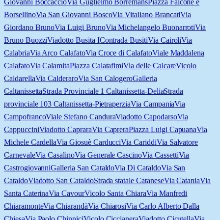
Giovanni Boccaccio
Via Guglielmo Borremans
Piazza Falcone e
Borsellino
Via San Giovanni Bosco
Via Vitaliano Brancati
Via
Giordano Bruno
Via Luigi Bruno
Via Michelangelo Buonarroti
Via
Bruno Buozzi
Viadotto Busita I
Contrada Busiti
Via Cairoli
Via
Calabria
Via Arco Calafato
Via Croce di Calafato
Viale Maddalena
Calafato
Via Calamita
Piazza Calatafimi
Via delle Calcare
Vicolo
Caldarella
Via Calderaro
Via San Calogero
Galleria
Caltanissetta
Strada Provinciale 1 Caltanissetta-Delia
Strada
provinciale 103 Caltanissetta-Pietraperzia
Via Campania
Via
Campofranco
Viale Stefano Candura
Viadotto Capodarso
Via
Cappuccini
Viadotto Caprara
Via Caprera
Piazza Luigi Capuana
Via
Michele Cardella
Via Giosuè Carducci
Via Cariddi
Via Salvatore
Carnevale
Via Casalino
Via Generale Cascino
Via Cassetti
Via
Castrogiovanni
Galleria San Cataldo
Via Di Cataldo
Via San
Cataldo
Viadotto San Cataldo
Strada statale Catanese
Via Catania
Via
Santa Caterina
Via Cavour
Vicolo Santa Chiara
Via Manfredi
Chiaramonte
Via Chiarandà
Via Chiarosi
Via Carlo Alberto Dalla
Chiesa
Via Paolo Chinnici
Vicolo Ciccianera
Viadotto Cicutella
Via