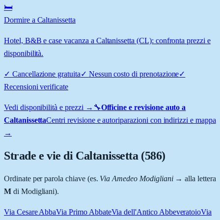
🛏️
Dormire a Caltanissetta
Hotel, B&B e case vacanza a Caltanissetta (CL): confronta prezzi e
disponibilità.
✓
Cancellazione gratuita
✓
Nessun costo di prenotazione
✓
Recensioni verificate
Vedi disponibilità e prezzi →
🔧
Officine e revisione auto a
Caltanissetta
Centri revisione e autoriparazioni con indirizzi e mappa
→
Strade e vie di
Caltanissetta
(
586
)
Ordinate per parola chiave (es.
Via Amedeo Modigliani
→ alla lettera
M
di Modigliani).
Via Cesare Abba
Via Primo Abbate
Via dell'Antico Abbeveratoio
Via