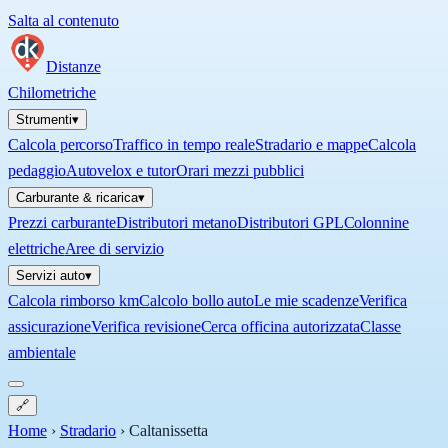
Salta al contenuto
Distanze
Chilometriche
Strumenti
▾
Calcola percorso
Traffico in tempo reale
Stradario e mappe
Calcola
pedaggio
Autovelox e tutor
Orari mezzi pubblici
Carburante & ricarica
▾
Prezzi carburante
Distributori metano
Distributori GPL
Colonnine
elettriche
Aree di servizio
Servizi auto
▾
Calcola rimborso km
Calcolo bollo auto
Le mie scadenze
Verifica
assicurazione
Verifica revisione
Cerca officina autorizzata
Classe
ambientale
🔗
Home
›
Stradario
›
Caltanissetta