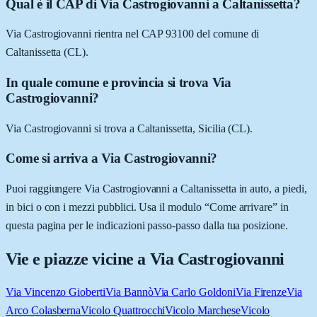
Qual è il CAP di Via Castrogiovanni a Caltanissetta?
Via Castrogiovanni rientra nel CAP 93100 del comune di
Caltanissetta (CL).
In quale comune e provincia si trova Via
Castrogiovanni?
Via Castrogiovanni si trova a Caltanissetta, Sicilia (CL).
Come si arriva a Via Castrogiovanni?
Puoi raggiungere Via Castrogiovanni a Caltanissetta in auto, a piedi,
in bici o con i mezzi pubblici. Usa il modulo “Come arrivare” in
questa pagina per le indicazioni passo-passo dalla tua posizione.
Vie e piazze vicine a
Via Castrogiovanni
Via Vincenzo Gioberti
Via Bannò
Via Carlo Goldoni
Via Firenze
Via
Arco Colasberna
Vicolo Quattrocchi
Vicolo Marchese
Vicolo