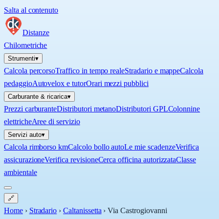
Salta al contenuto
Distanze
Chilometriche
Strumenti
▾
Calcola percorso
Traffico in tempo reale
Stradario e mappe
Calcola
pedaggio
Autovelox e tutor
Orari mezzi pubblici
Carburante & ricarica
▾
Prezzi carburante
Distributori metano
Distributori GPL
Colonnine
elettriche
Aree di servizio
Servizi auto
▾
Calcola rimborso km
Calcolo bollo auto
Le mie scadenze
Verifica
assicurazione
Verifica revisione
Cerca officina autorizzata
Classe
ambientale
🔗
Home
›
Stradario
›
Caltanissetta
›
Via Castrogiovanni