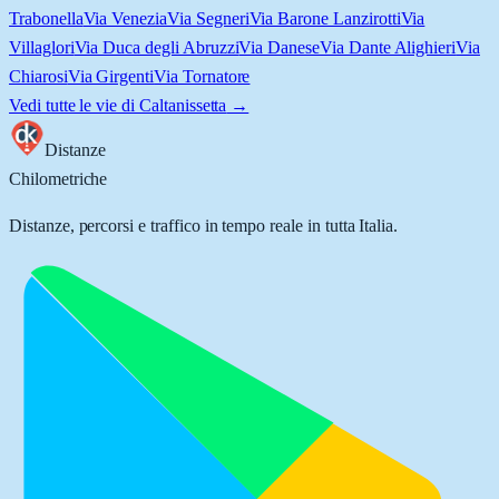
Trabonella
Via Venezia
Via Segneri
Via Barone Lanzirotti
Via
Villaglori
Via Duca degli Abruzzi
Via Danese
Via Dante Alighieri
Via
Chiarosi
Via Girgenti
Via Tornatore
Vedi tutte le vie di
Caltanissetta
→
Distanze
Chilometriche
Distanze, percorsi e traffico in tempo reale in tutta Italia.