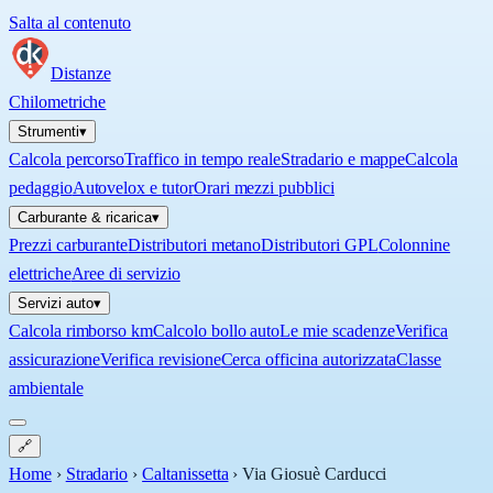
Salta al contenuto
Distanze
Chilometriche
Strumenti
▾
Calcola percorso
Traffico in tempo reale
Stradario e mappe
Calcola
pedaggio
Autovelox e tutor
Orari mezzi pubblici
Carburante & ricarica
▾
Prezzi carburante
Distributori metano
Distributori GPL
Colonnine
elettriche
Aree di servizio
Servizi auto
▾
Calcola rimborso km
Calcolo bollo auto
Le mie scadenze
Verifica
assicurazione
Verifica revisione
Cerca officina autorizzata
Classe
ambientale
🔗
Home
›
Stradario
›
Caltanissetta
›
Via Giosuè Carducci