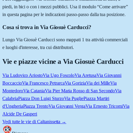
piedi, in bici o con i mezzi pubblici. Usa il modulo “Come arrivare”
in questa pagina per le indicazioni passo-passo dalla tua posizione.
Cosa si trova in Via Giosuè Carducci?
Lungo Via Giosuè Carducci sono mappati 1 tra attività commerciali
e luoghi d'interesse, tra cui distributori.
Vie e piazze vicine a
Via Giosuè Carducci
Via Ludovico Ariosto
Via Ugo Foscolo
Via Aretusa
Via Giovanni
Boccaccio
Via Francesco Petrarca
Via Gorizia
Via dei Mille
Via
Montedoro
Via Catania
Via Pier Maria Rosso di San Secondo
Via
Calabria
Piazza Don Luigi Sturzo
Via Puglie
Piazza Martiri
d'Ungheria
Piazza Trento
Via Giovanni Verga
Via Ernesto Tricomi
Via
Alcide De Gasperi
Vedi tutte le vie di
Caltanissetta
→