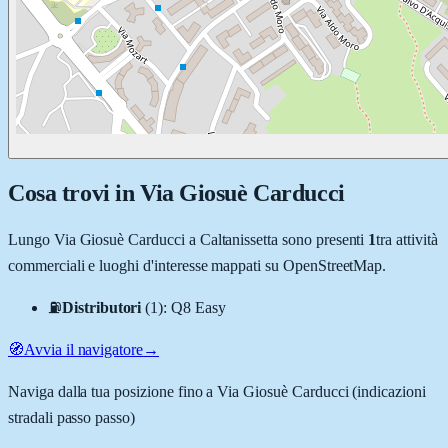
Cosa trovi in
Via Giosuè Carducci
Lungo
Via Giosuè Carducci
a
Caltanissetta
sono presenti
1
tra attività
commerciali e luoghi d'interesse mappati su OpenStreetMap.
⛽
Distributori
(
1
)
:
Q8 Easy
🧭
Avvia il navigatore
→
Naviga dalla tua posizione fino a
Via Giosuè Carducci
(indicazioni
stradali passo passo)