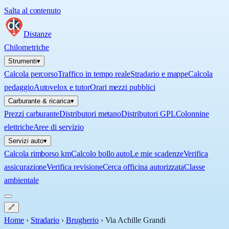
Salta al contenuto
Distanze
Chilometriche
Strumenti
▾
Calcola percorso
Traffico in tempo reale
Stradario e mappe
Calcola
pedaggio
Autovelox e tutor
Orari mezzi pubblici
Carburante & ricarica
▾
Prezzi carburante
Distributori metano
Distributori GPL
Colonnine
elettriche
Aree di servizio
Servizi auto
▾
Calcola rimborso km
Calcolo bollo auto
Le mie scadenze
Verifica
assicurazione
Verifica revisione
Cerca officina autorizzata
Classe
ambientale
🔗
Home
›
Stradario
›
Brugherio
›
Via Achille Grandi