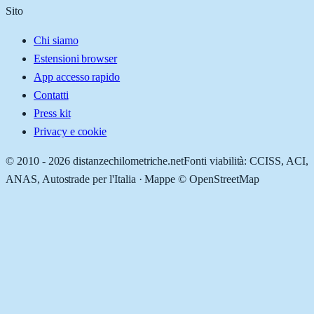
Sito
Chi siamo
Estensioni browser
App accesso rapido
Contatti
Press kit
Privacy e cookie
© 2010 -
2026
distanzechilometriche.net
Fonti viabilità: CCISS, ACI,
ANAS, Autostrade per l'Italia · Mappe © OpenStreetMap