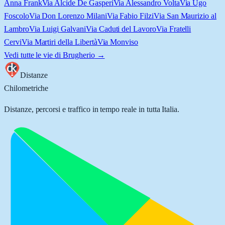
Anna Frank
Via Alcide De Gasperi
Via Alessandro Volta
Via Ugo
Foscolo
Via Don Lorenzo Milani
Via Fabio Filzi
Via San Maurizio al
Lambro
Via Luigi Galvani
Via Caduti del Lavoro
Via Fratelli
Cervi
Via Martiri della Libertà
Via Monviso
Vedi tutte le vie di
Brugherio
→
Distanze
Chilometriche
Distanze, percorsi e traffico in tempo reale in tutta Italia.