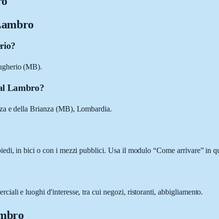
ro
 Lambro
rio?
ugherio (MB).
 al Lambro?
nza e della Brianza (MB), Lombardia.
di, in bici o con i mezzi pubblici. Usa il modulo “Come arrivare” in que
ali e luoghi d'interesse, tra cui negozi, ristoranti, abbigliamento.
ambro