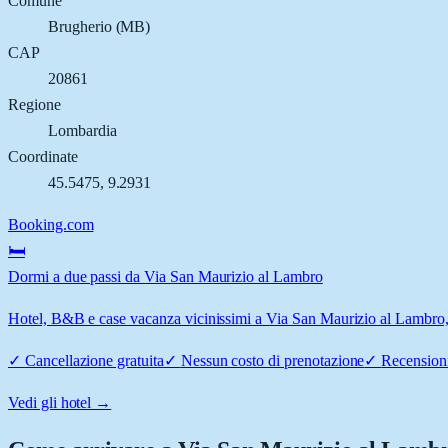
Comune
Brugherio
(
MB
)
CAP
20861
Regione
Lombardia
Coordinate
45.5475
,
9.2931
Booking.com
🛏️
Dormi a due passi da Via San Maurizio al Lambro
Hotel, B&B e case vacanza vicinissimi a Via San Maurizio al Lambro, B
✓
Cancellazione gratuita
✓
Nessun costo di prenotazione
✓
Recensioni
Vedi gli hotel →