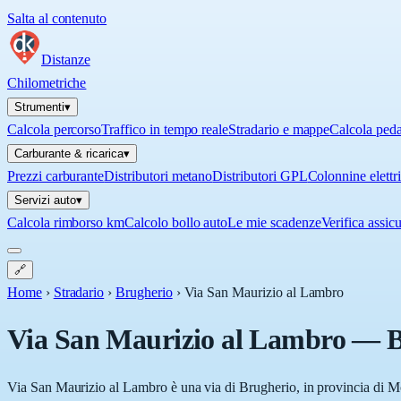
Salta al contenuto
Distanze
Chilometriche
Strumenti
▾
Calcola percorso
Traffico in tempo reale
Stradario e mappe
Calcola ped
Carburante & ricarica
▾
Prezzi carburante
Distributori metano
Distributori GPL
Colonnine elettr
Servizi auto
▾
Calcola rimborso km
Calcolo bollo auto
Le mie scadenze
Verifica assic
🔗
Home
›
Stradario
›
Brugherio
›
Via San Maurizio al Lambro
Via San Maurizio al Lambro
—
B
Via San Maurizio al Lambro è una via di Brugherio, in provincia di Mo