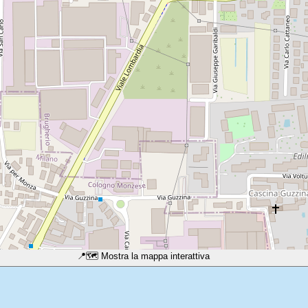
📍
🗺️ Mostra la mappa interattiva