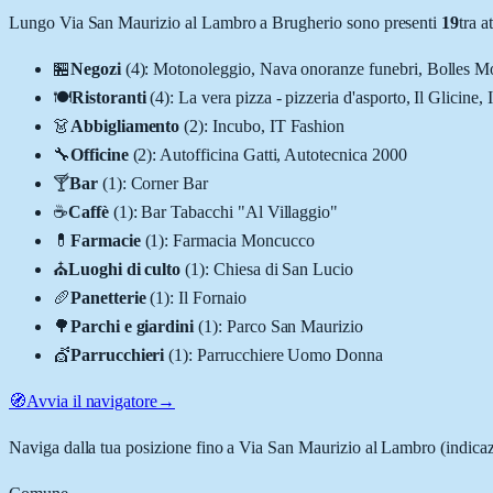
Lungo
Via San Maurizio al Lambro
a
Brugherio
sono presenti
19
tra 
🏪
Negozi
(
4
)
:
Motonoleggio, Nava onoranze funebri, Bolles Mo
🍽️
Ristoranti
(
4
)
:
La vera pizza - pizzeria d'asporto, Il Glicine,
👗
Abbigliamento
(
2
)
:
Incubo, IT Fashion
🔧
Officine
(
2
)
:
Autofficina Gatti, Autotecnica 2000
🍸
Bar
(
1
)
:
Corner Bar
☕
Caffè
(
1
)
:
Bar Tabacchi "Al Villaggio"
💊
Farmacie
(
1
)
:
Farmacia Moncucco
⛪
Luoghi di culto
(
1
)
:
Chiesa di San Lucio
🥖
Panetterie
(
1
)
:
Il Fornaio
🌳
Parchi e giardini
(
1
)
:
Parco San Maurizio
💇
Parrucchieri
(
1
)
:
Parrucchiere Uomo Donna
🧭
Avvia il navigatore
→
Naviga dalla tua posizione fino a
Via San Maurizio al Lambro
(indicaz