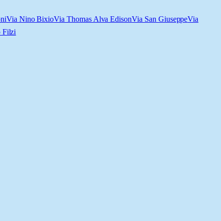
ni
Via Nino Bixio
Via Thomas Alva Edison
Via San Giuseppe
Via
 Filzi