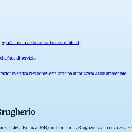
aggio
Autovelox e tutor
Orari mezzi pubblici
iche
Aree di servizio
urazione
Verifica revisione
Cerca officina autorizzata
Classe ambientale
rugherio
nza e della Brianza (MB), in Lombardia. Brugherio conta circa 33.170 ab