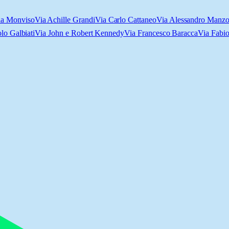
ia Monviso
Via Achille Grandi
Via Carlo Cattaneo
Via Alessandro Manzo
lo Galbiati
Via John e Robert Kennedy
Via Francesco Baracca
Via Fabio