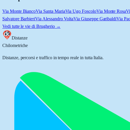
Via Monte Bianco
Via Santa Maria
Via Ugo Foscolo
Via Monte Rosa
V
Salvatore Barbieri
Via Alessandro Volta
Via Giuseppe Garibaldi
Via Pao
Vedi tutte le vie di
Brugherio
→
Distanze
Chilometriche
Distanze, percorsi e traffico in tempo reale in tutta Italia.