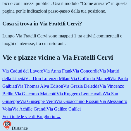
bici o con i mezzi pubblici. Usa il modulo “Come arrivare” in questa
pagina per le indicazioni passo-passo dalla tua posizione.
Cosa si trova in Via Fratelli Cervi?
Lungo Via Fratelli Cervi sono mappati 1 tra attività commerciali e
luoghi d'interesse, tra cui ristoranti.
Vie e piazze vicine a
Via Fratelli Cervi
Via Caduti del Lavoro
Via Anna Frank
Via Concordia
Via Martiri
della Libertà
Via Don Lorenzo Milani
Via Goffredo Mameli
Via Paolo
Galbiati
Via Thomas Alva Edison
Via Grazia Deledda
Via Vincenzo
Bellini
Via Giacomo Matteotti
Via Ruggero Leoncavallo
Via San
Giuseppe
Via Giuseppe Verdi
Via Gioacchino Rossini
Via Alessandro
Volta
Via Achille Grandi
Via Galileo Galilei
Vedi tutte le vie di
Brugherio
→
Distanze