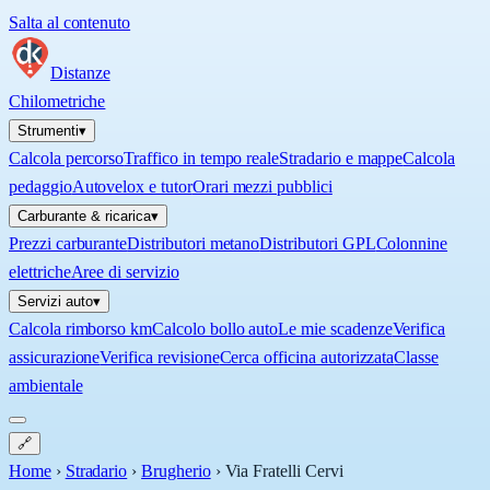
Salta al contenuto
Distanze
Chilometriche
Strumenti
▾
Calcola percorso
Traffico in tempo reale
Stradario e mappe
Calcola
pedaggio
Autovelox e tutor
Orari mezzi pubblici
Carburante & ricarica
▾
Prezzi carburante
Distributori metano
Distributori GPL
Colonnine
elettriche
Aree di servizio
Servizi auto
▾
Calcola rimborso km
Calcolo bollo auto
Le mie scadenze
Verifica
assicurazione
Verifica revisione
Cerca officina autorizzata
Classe
ambientale
🔗
Home
›
Stradario
›
Brugherio
›
Via Fratelli Cervi