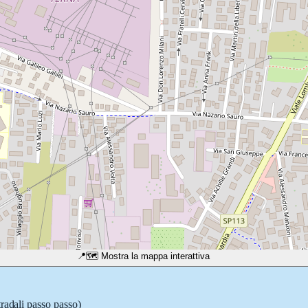
📍
🗺️ Mostra la mappa interattiva
tradali passo passo)