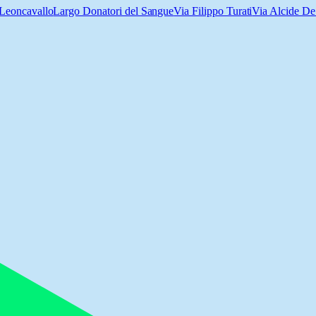
Leoncavallo
Largo Donatori del Sangue
Via Filippo Turati
Via Alcide De