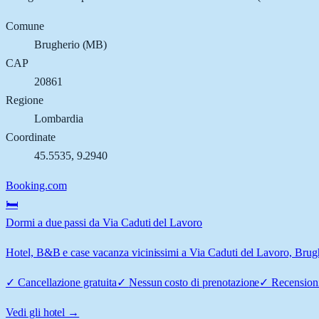
Comune
Brugherio
(
MB
)
CAP
20861
Regione
Lombardia
Coordinate
45.5535
,
9.2940
Booking.com
🛏️
Dormi a due passi da Via Caduti del Lavoro
Hotel, B&B e case vacanza vicinissimi a Via Caduti del Lavoro, Brughe
✓
Cancellazione gratuita
✓
Nessun costo di prenotazione
✓
Recensioni
Vedi gli hotel →