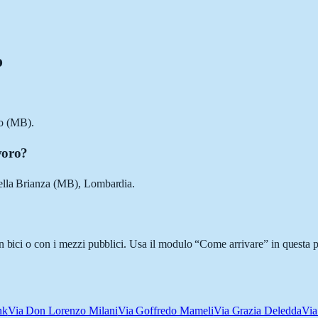
o
io (MB).
voro?
della Brianza (MB), Lombardia.
n bici o con i mezzi pubblici. Usa il modulo “Come arrivare” in questa p
nk
Via Don Lorenzo Milani
Via Goffredo Mameli
Via Grazia Deledda
Via