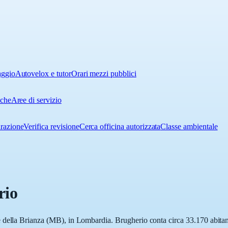
aggio
Autovelox e tutor
Orari mezzi pubblici
iche
Aree di servizio
urazione
Verifica revisione
Cerca officina autorizzata
Classe ambientale
rio
 della Brianza (MB), in Lombardia. Brugherio conta circa 33.170 abitanti