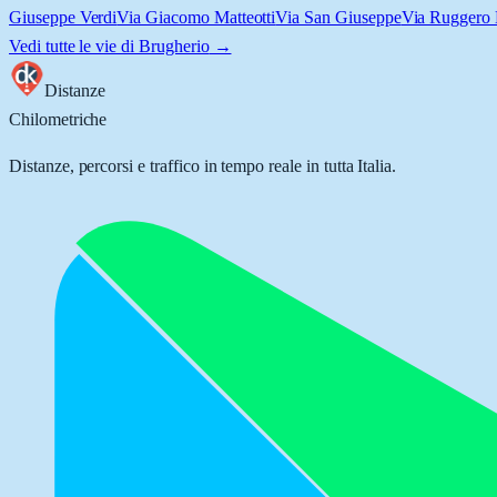
Giuseppe Verdi
Via Giacomo Matteotti
Via San Giuseppe
Via Ruggero 
Vedi tutte le vie di
Brugherio
→
Distanze
Chilometriche
Distanze, percorsi e traffico in tempo reale in tutta Italia.