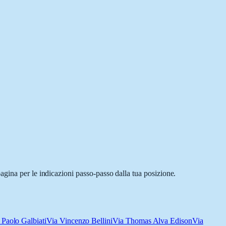
agina per le indicazioni passo-passo dalla tua posizione.
 Paolo Galbiati
Via Vincenzo Bellini
Via Thomas Alva Edison
Via