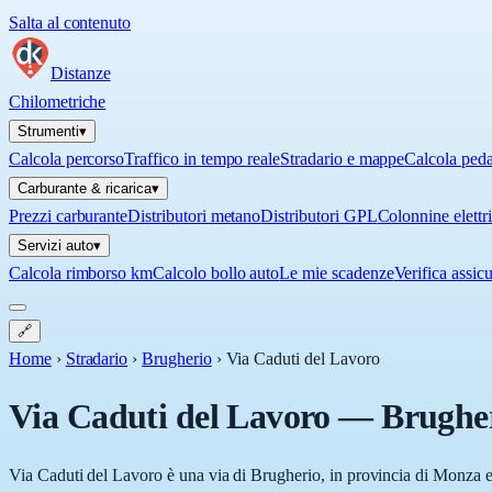
Salta al contenuto
Distanze
Chilometriche
Strumenti
▾
Calcola percorso
Traffico in tempo reale
Stradario e mappe
Calcola ped
Carburante & ricarica
▾
Prezzi carburante
Distributori metano
Distributori GPL
Colonnine elettr
Servizi auto
▾
Calcola rimborso km
Calcolo bollo auto
Le mie scadenze
Verifica assic
🔗
Home
›
Stradario
›
Brugherio
›
Via Caduti del Lavoro
Via Caduti del Lavoro
—
Brughe
Via Caduti del Lavoro è una via di Brugherio, in provincia di Monza e