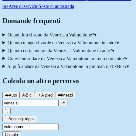
ora
Aree di servizio
Soste in autostrada
Domande frequenti
Quanti km ci sono da Venezia a Valmontone?
▾
Quanto tempo ci vuole da Venezia a Valmontone in auto?
▾
Quanto costa andare da Venezia a Valmontone in auto?
▾
Conviene andare da Venezia a Valmontone in treno o in auto?
▾
Si può andare da Venezia a Valmontone in pullman o FlixBus?
▾
Calcola un altro percorso
🚗
Auto
🚴
Bici
🚶
A piedi
🚌
Mezzi
📍
⇅
+ Aggiungi tappa
Calcola