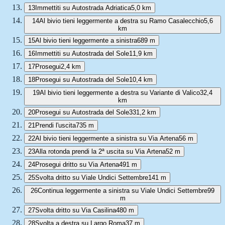
13
Immettiti su Autostrada Adriatica
5,0 km
14
Al bivio tieni leggermente a destra su Ramo Casalecchio
5,6
km
15
Al bivio tieni leggermente a sinistra
689 m
16
Immettiti su Autostrada del Sole
11,9 km
17
Prosegui
2,4 km
18
Prosegui su Autostrada del Sole
10,4 km
19
Al bivio tieni leggermente a destra su Variante di Valico
32,4
km
20
Prosegui su Autostrada del Sole
331,2 km
21
Prendi l'uscita
735 m
22
Al bivio tieni leggermente a sinistra su Via Artena
56 m
23
Alla rotonda prendi la 2ª uscita su Via Artena
52 m
24
Prosegui dritto su Via Artena
491 m
25
Svolta dritto su Viale Undici Settembre
141 m
26
Continua leggermente a sinistra su Viale Undici Settembre
99
m
27
Svolta dritto su Via Casilina
480 m
28
Svolta a destra su Largo Roma
37 m