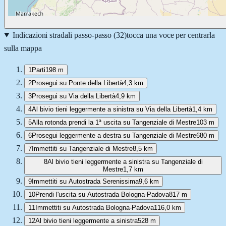
Indicazioni stradali passo-passo (
32
)
tocca una voce per centrarla
sulla mappa
1
Parti
198 m
2
Prosegui su Ponte della Libertà
4,3 km
3
Prosegui su Via della Libertà
4,9 km
4
Al bivio tieni leggermente a sinistra su Via della Libertà
1,4 km
5
Alla rotonda prendi la 1ª uscita su Tangenziale di Mestre
103 m
6
Prosegui leggermente a destra su Tangenziale di Mestre
680 m
7
Immettiti su Tangenziale di Mestre
8,5 km
8
Al bivio tieni leggermente a sinistra su Tangenziale di
Mestre
1,7 km
9
Immettiti su Autostrada Serenissima
9,6 km
10
Prendi l'uscita su Autostrada Bologna-Padova
817 m
11
Immettiti su Autostrada Bologna-Padova
116,0 km
12
Al bivio tieni leggermente a sinistra
528 m