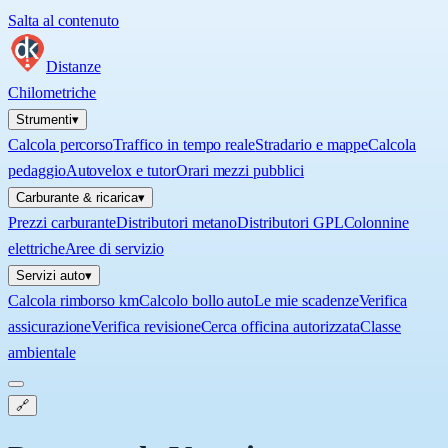
Salta al contenuto
Distanze
Chilometriche
Strumenti
▾
Calcola percorso
Traffico in tempo reale
Stradario e mappe
Calcola
pedaggio
Autovelox e tutor
Orari mezzi pubblici
Carburante & ricarica
▾
Prezzi carburante
Distributori metano
Distributori GPL
Colonnine
elettriche
Aree di servizio
Servizi auto
▾
Calcola rimborso km
Calcolo bollo auto
Le mie scadenze
Verifica
assicurazione
Verifica revisione
Cerca officina autorizzata
Classe
ambientale
🔗