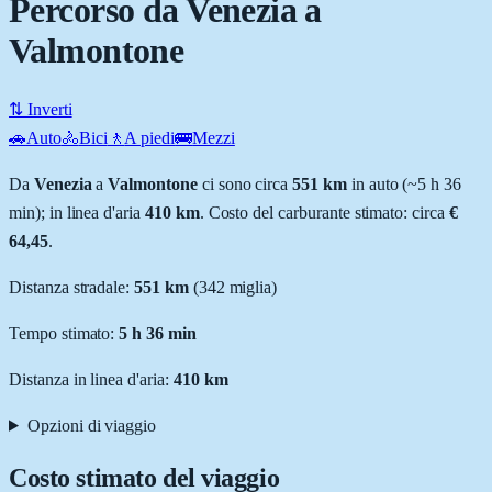
Percorso da Venezia a
Valmontone
⇅ Inverti
🚗
Auto
🚴
Bici
🚶
A piedi
🚌
Mezzi
Da
Venezia
a
Valmontone
ci sono circa
551
km
in auto (~
5 h 36
min
); in linea d'aria
410
km
.
Costo del carburante stimato: circa
€
64,45
.
Distanza stradale
:
551
km
(
342
miglia)
Tempo stimato:
5 h 36 min
Distanza in linea d'aria:
410
km
Opzioni di viaggio
Costo stimato del viaggio