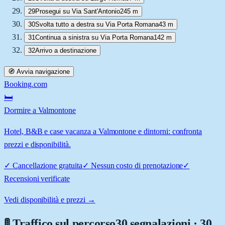
29
Prosegui su Via Sant'Antonio
245 m
30
Svolta tutto a destra su Via Porta Romana
43 m
31
Continua a sinistra su Via Porta Romana
142 m
32
Arrivo a destinazione
🧭 Avvia navigazione
Booking.com
🛏️
Dormire a Valmontone
Hotel, B&B e case vacanza a Valmontone e dintorni: confronta
prezzi e disponibilità.
✓
Cancellazione gratuita
✓
Nessun costo di prenotazione
✓
Recensioni verificate
Vedi disponibilità e prezzi →
🚦 Traffico sul percorso
30 segnalazioni · 30