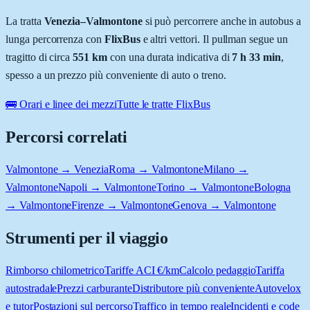
La tratta
Venezia
–
Valmontone
si può percorrere anche in autobus a
lunga percorrenza con
FlixBus
e altri vettori. Il pullman segue un
tragitto di circa
551
km
con una durata indicativa di
7 h 33 min
,
spesso a un prezzo più conveniente di auto o treno.
🚌 Orari e linee dei mezzi
Tutte le tratte FlixBus
Percorsi correlati
Valmontone → Venezia
Roma → Valmontone
Milano →
Valmontone
Napoli → Valmontone
Torino → Valmontone
Bologna
→ Valmontone
Firenze → Valmontone
Genova → Valmontone
Strumenti per il viaggio
Rimborso chilometrico
Tariffe ACI €/km
Calcolo pedaggio
Tariffa
autostradale
Prezzi carburante
Distributore più conveniente
Autovelox
e tutor
Postazioni sul percorso
Traffico in tempo reale
Incidenti e code