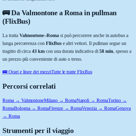
🚌 Da
Valmontone
a
Roma
in pullman
(FlixBus)
La tratta
Valmontone
–
Roma
si può percorrere anche in autobus a
lunga percorrenza con
FlixBus
e altri vettori. Il pullman segue un
tragitto di circa
43
km
con una durata indicativa di
58 min
, spesso a
un prezzo più conveniente di auto o treno.
🚌 Orari e linee dei mezzi
Tutte le tratte FlixBus
Percorsi correlati
Roma → Valmontone
Milano → Roma
Napoli → Roma
Torino →
Roma
Bologna → Roma
Firenze → Roma
Venezia → Roma
Genova
→ Roma
Strumenti per il viaggio