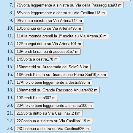
7
Svolta leggermente a sinistra su Via della Passeggiata
93 m
8
Svolta leggermente a destra su Via Casilina
118 m
9
Svolta a sinistra su Via Artena
142 m
10
Continua dritto su Via Artena
495 m
11
Alla rotonda prendi la 1ª uscita su Via Artena
16 m
12
Prosegui dritto su Via Artena
101 m
13
Prendi la rampa di accesso
157 m
14
Svolta a destra
178 m
15
Immettiti su Autostrada del Sole
9,3 km
16
Prendi l'uscita su Diramazione Roma Sud
19,5 km
17
Al bivio tieni leggermente a destra
995 m
18
Immettiti su Grande Raccordo Anulare
482 m
19
Prendi l'uscita
307 m
20
Al bivio tieni leggermente a sinistra
100 m
21
Svolta dritto su Via Casilina
7,2 km
22
Continua a sinistra su Via Casilina
119 m
23
Continua a destra su Via Casilina
626 m