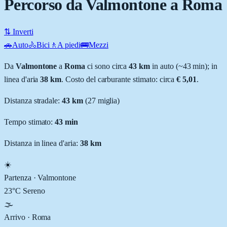
Percorso da Valmontone a Roma
⇅ Inverti
🚗
Auto
🚴
Bici
🚶
A piedi
🚌
Mezzi
Da
Valmontone
a
Roma
ci sono circa
43
km
in auto (~
43 min
); in
linea d'aria
38
km
.
Costo del carburante stimato: circa
€ 5,01
.
Distanza stradale
:
43
km
(
27
miglia)
Tempo stimato:
43 min
Distanza in linea d'aria:
38
km
☀️
Partenza ·
Valmontone
23
°C
Sereno
🌫️
Arrivo ·
Roma