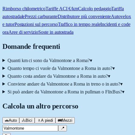
Rimborso chilometrico
Tariffe ACI €/km
Calcolo pedaggio
Tariffa
autostradale
Prezzi carburante
Distributore più conveniente
Autovelox
e tutor
Postazioni sul percorso
Traffico in tempo reale
Incidenti e code
ora
Aree di servizio
Soste in autostrada
Domande frequenti
Quanti km ci sono da Valmontone a Roma?
▾
Quanto tempo ci vuole da Valmontone a Roma in auto?
▾
Quanto costa andare da Valmontone a Roma in auto?
▾
Conviene andare da Valmontone a Roma in treno o in auto?
▾
Si può andare da Valmontone a Roma in pullman o FlixBus?
▾
Calcola un altro percorso
🚗
Auto
🚴
Bici
🚶
A piedi
🚌
Mezzi
📍