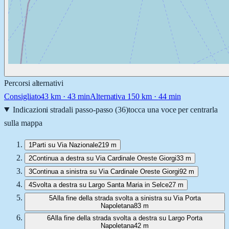
Percorsi alternativi
Consigliato
43
km ·
43 min
Alternativa 1
50
km ·
44 min
Indicazioni stradali passo-passo (
36
)
tocca una voce per centrarla
sulla mappa
1
Parti su Via Nazionale
219 m
2
Continua a destra su Via Cardinale Oreste Giorgi
33 m
3
Continua a sinistra su Via Cardinale Oreste Giorgi
92 m
4
Svolta a destra su Largo Santa Maria in Selce
27 m
5
Alla fine della strada svolta a sinistra su Via Porta
Napoletana
83 m
6
Alla fine della strada svolta a destra su Largo Porta
Napoletana
42 m