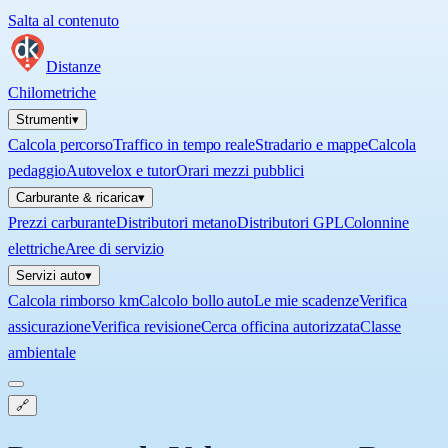
Salta al contenuto
Distanze
Chilometriche
Strumenti
▾
Calcola percorso
Traffico in tempo reale
Stradario e mappe
Calcola
pedaggio
Autovelox e tutor
Orari mezzi pubblici
Carburante & ricarica
▾
Prezzi carburante
Distributori metano
Distributori GPL
Colonnine
elettriche
Aree di servizio
Servizi auto
▾
Calcola rimborso km
Calcolo bollo auto
Le mie scadenze
Verifica
assicurazione
Verifica revisione
Cerca officina autorizzata
Classe
ambientale
🔗