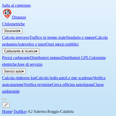
Salta al contenuto
Distanze
Chilometriche
Strumenti
▾
Calcola percorso
Traffico in tempo reale
Stradario e mappe
Calcola
pedaggio
Autovelox e tutor
Orari mezzi pubblici
Carburante & ricarica
▾
Prezzi carburante
Distributori metano
Distributori GPL
Colonnine
elettriche
Aree di servizio
Servizi auto
▾
Calcola rimborso km
Calcolo bollo auto
Le mie scadenze
Verifica
assicurazione
Verifica revisione
Cerca officina autorizzata
Classe
ambientale
🔗
Home
›
Traffico
›
A2 Salerno-Reggio Calabria