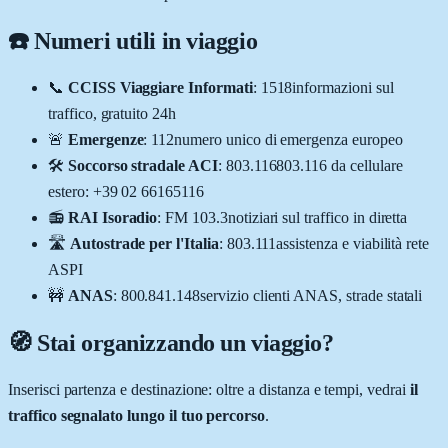
☎️ Numeri utili in viaggio
📞
CCISS Viaggiare Informati
:
1518
informazioni sul
traffico, gratuito 24h
🚨
Emergenze
:
112
numero unico di emergenza europeo
🛠️
Soccorso stradale ACI
:
803.116
803.116 da cellulare
estero: +39 02 66165116
📻
RAI Isoradio
:
FM 103.3
notiziari sul traffico in diretta
🛣️
Autostrade per l'Italia
:
803.111
assistenza e viabilità rete
ASPI
🚧
ANAS
:
800.841.148
servizio clienti ANAS, strade statali
🧭 Stai organizzando un viaggio?
Inserisci partenza e destinazione: oltre a distanza e tempi, vedrai
il
traffico segnalato lungo il tuo percorso
.