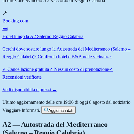
in direzione Svincolo A2 Raccordo di Reggio Calabria
📍
Booking.com
🛏️
Hotel lungo la A2 Salerno-Reggio Calabria
Cerchi dove sostare lungo la Autostrada del Mediterraneo (Salerno –
Reggio Calabria)? Confronta hotel e B&B nelle vicinanze.
✓
Cancellazione gratuita
✓
Nessun costo di prenotazione
✓
Recensioni verificate
Vedi disponibilità e prezzi →
Ultimo aggiornamento delle ore 19:06 di oggi 8 agosto dal notiziario
Viaggiare Informati.
Aggiorna i dati
A2
— Autostrada del Mediterraneo
(Salerno – Reggio Calabria)