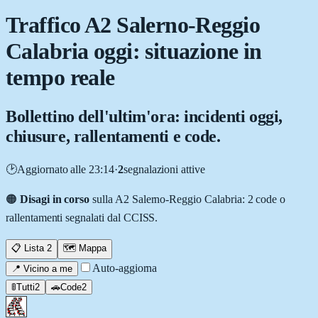
Traffico A2 Salerno-Reggio
Calabria oggi: situazione in
tempo reale
Bollettino dell'ultim'ora: incidenti oggi,
chiusure, rallentamenti e code.
🕑
Aggiornato
alle 23:14
·
2
segnalazion
i
attiv
e
🟠
Disagi in corso
sulla A2 Salerno-Reggio Calabria
: 2 code o
rallentamenti segnalati dal CCISS.
📋 Lista
2
🗺️ Mappa
Auto-aggiorna
📍 Vicino a me
🚦
Tutti
2
🚗
Code
2