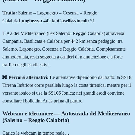
Tratta:
Salerno – Lagonegro – Cosenza – Reggio
Calabria
Lunghezza:
442 km
Caselli/svincoli:
51
L'A2 del Mediterraneo (l'ex Salerno–Reggio Calabria) attraversa
Campania, Basilicata e Calabria per 442 km senza pedaggio, tra
Salerno, Lagonegro, Cosenza e Reggio Calabria. Completamente
ammodernata, resta soggetta a cantieri di manutenzione e a forte
traffico negli esodi estivi.
🔀 Percorsi alternativi:
Le alternative dipendono dal tratto: la SS18
Tirrena Inferiore corre parallela lungo la costa tirrenica, mentre per il
versante ionico si usa la SS106 Jonica; nei grandi esodi conviene
consultare i bollettini Anas prima di partire.
Webcam e telecamere
— Autostrada del Mediterraneo
(Salerno – Reggio Calabria)
Carico le webcam in tempo reale…