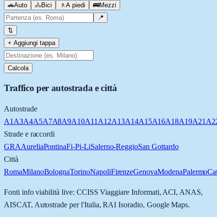
🚗
Auto
🚴
Bici
🚶
A piedi
🚌
Mezzi
📍
⇅
+ Aggiungi tappa
Calcola
Traffico per autostrada e città
Autostrade
A1
A3
A4
A5
A7
A8
A9
A10
A11
A12
A13
A14
A15
A16
A18
A19
A21
A2
Strade e raccordi
GRA
Aurelia
Pontina
Fi-Pi-Li
Salerno-Reggio
San Gottardo
Città
Roma
Milano
Bologna
Torino
Napoli
Firenze
Genova
Modena
Palermo
Ca
Fonti info viabilità live: CCISS Viaggiare Informati, ACI, ANAS,
AISCAT, Autostrade per l'Italia, RAI Isoradio, Google Maps.