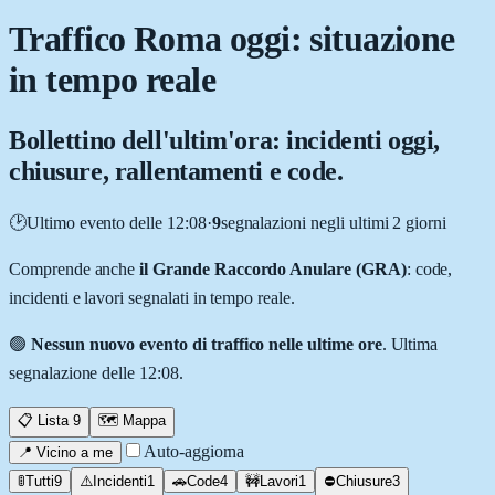
Traffico Roma oggi: situazione
in tempo reale
Bollettino dell'ultim'ora: incidenti oggi,
chiusure, rallentamenti e code.
🕑
Ultimo evento delle
12:08
·
9
segnalazion
i
negli ultimi 2 giorni
Comprende anche
il Grande Raccordo Anulare (GRA)
: code,
incidenti e lavori segnalati in tempo reale.
🟢
Nessun nuovo evento di traffico nelle ultime ore
. Ultima
segnalazione delle
12:08
.
📋 Lista
9
🗺️ Mappa
Auto-aggiorna
📍 Vicino a me
🚦
Tutti
9
⚠️
Incidenti
1
🚗
Code
4
🚧
Lavori
1
⛔
Chiusure
3