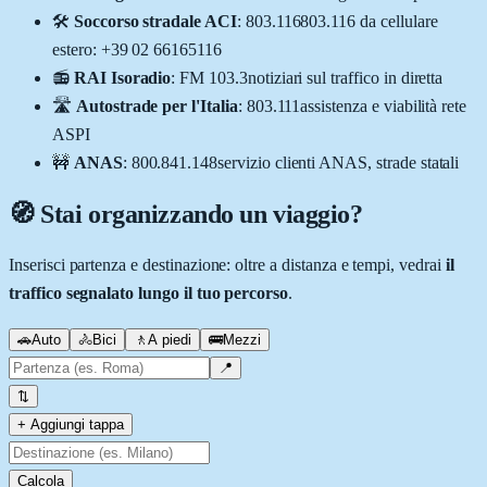
🛠️
Soccorso stradale ACI
:
803.116
803.116 da cellulare
estero: +39 02 66165116
📻
RAI Isoradio
:
FM 103.3
notiziari sul traffico in diretta
🛣️
Autostrade per l'Italia
:
803.111
assistenza e viabilità rete
ASPI
🚧
ANAS
:
800.841.148
servizio clienti ANAS, strade statali
🧭 Stai organizzando un viaggio?
Inserisci partenza e destinazione: oltre a distanza e tempi, vedrai
il
traffico segnalato lungo il tuo percorso
.
🚗
Auto
🚴
Bici
🚶
A piedi
🚌
Mezzi
📍
⇅
+ Aggiungi tappa
Calcola