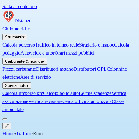
Salta al contenuto
Distanze
Chilometriche
Strumenti
▾
Calcola percorso
Traffico in tempo reale
Stradario e mappe
Calcola
pedaggio
Autovelox e tutor
Orari mezzi pubblici
Carburante & ricarica
▾
Prezzi carburante
Distributori metano
Distributori GPL
Colonnine
elettriche
Aree di servizio
Servizi auto
▾
Calcola rimborso km
Calcolo bollo auto
Le mie scadenze
Verifica
assicurazione
Verifica revisione
Cerca officina autorizzata
Classe
ambientale
🔗
Home
›
Traffico
›
Roma