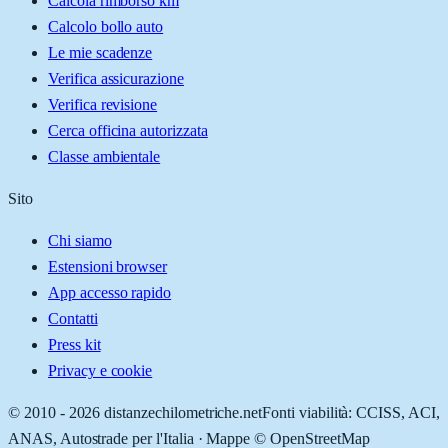
Calcola rimborso km
Calcolo bollo auto
Le mie scadenze
Verifica assicurazione
Verifica revisione
Cerca officina autorizzata
Classe ambientale
Sito
Chi siamo
Estensioni browser
App accesso rapido
Contatti
Press kit
Privacy e cookie
© 2010 -
2026
distanzechilometriche.net
Fonti viabilità: CCISS, ACI,
ANAS, Autostrade per l'Italia · Mappe © OpenStreetMap