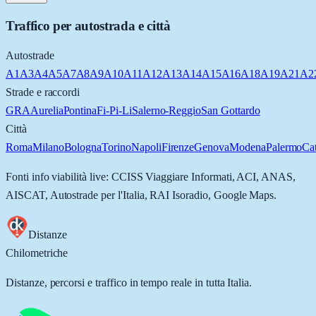
Traffico per autostrada e città
Autostrade
A1
A3
A4
A5
A7
A8
A9
A10
A11
A12
A13
A14
A15
A16
A18
A19
A21
A2
Strade e raccordi
GRA
Aurelia
Pontina
Fi-Pi-Li
Salerno-Reggio
San Gottardo
Città
Roma
Milano
Bologna
Torino
Napoli
Firenze
Genova
Modena
Palermo
Ca
Fonti info viabilità live: CCISS Viaggiare Informati, ACI, ANAS,
AISCAT, Autostrade per l'Italia, RAI Isoradio, Google Maps.
Distanze
Chilometriche
Distanze, percorsi e traffico in tempo reale in tutta Italia.