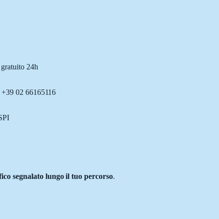
 gratuito 24h
o: +39 02 66165116
ASPI
ffico segnalato lungo il tuo percorso
.