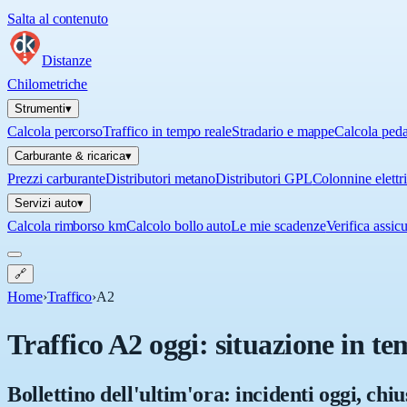
Salta al contenuto
Distanze
Chilometriche
Strumenti
▾
Calcola percorso
Traffico in tempo reale
Stradario e mappe
Calcola ped
Carburante & ricarica
▾
Prezzi carburante
Distributori metano
Distributori GPL
Colonnine elettr
Servizi auto
▾
Calcola rimborso km
Calcolo bollo auto
Le mie scadenze
Verifica assic
🔗
Home
›
Traffico
›
A2
Traffico A2 oggi: situazione in te
Bollettino dell'ultim'ora: incidenti oggi, chi