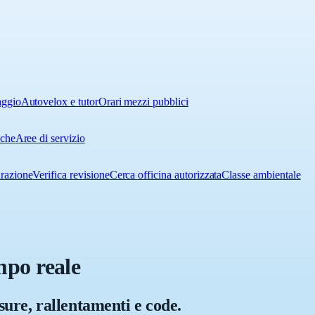
aggio
Autovelox e tutor
Orari mezzi pubblici
iche
Aree di servizio
urazione
Verifica revisione
Cerca officina autorizzata
Classe ambientale
mpo reale
usure, rallentamenti e code.