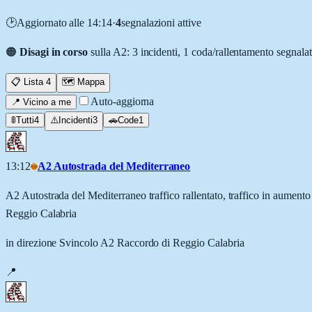
🕑
Aggiornato
alle 14:14
·
4
segnalazion
i
attiv
e
🟠
Disagi in corso
sulla A2
: 3 incidenti, 1 coda/rallentamento segnala
📋 Lista
4
🗺️ Mappa
Auto-aggiorna
📍 Vicino a me
🚦
Tutti
4
⚠️
Incidenti
3
🚗
Code
1
13:12
A2 Autostrada del Mediterraneo
A2 Autostrada del Mediterraneo traffico rallentato, traffico in aumen
Reggio Calabria
in direzione Svincolo A2 Raccordo di Reggio Calabria
📍