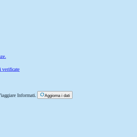
nze.
 verificate
Viaggiare Informati.
Aggiorna i dati