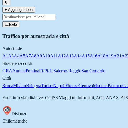
⇅
+ Aggiungi tappa
Calcola
Traffico per autostrada e città
Autostrade
A1
A3
A4
A5
A7
A8
A9
A10
A11
A12
A13
A14
A15
A16
A18
A19
A21
A2
Strade e raccordi
GRA
Aurelia
Pontina
Fi-Pi-Li
Salerno-Reggio
San Gottardo
Città
Roma
Milano
Bologna
Torino
Napoli
Firenze
Genova
Modena
Palermo
Ca
Fonti info viabilità live: CCISS Viaggiare Informati, ACI, ANAS, AIS
Distanze
Chilometriche