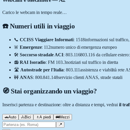
Carico le webcam in tempo reale…
☎️ Numeri utili in viaggio
📞
CCISS Viaggiare Informati
:
1518
informazioni sul traffico,
🚨
Emergenze
:
112
numero unico di emergenza europeo
🛠️
Soccorso stradale ACI
:
803.116
803.116 da cellulare ester
📻
RAI Isoradio
:
FM 103.3
notiziari sul traffico in diretta
🛣️
Autostrade per l'Italia
:
803.111
assistenza e viabilità rete 
🚧
ANAS
:
800.841.148
servizio clienti ANAS, strade statali
🧭 Stai organizzando un viaggio?
Inserisci partenza e destinazione: oltre a distanza e tempi, vedrai
il tra
🚗
Auto
🚴
Bici
🚶
A piedi
🚌
Mezzi
📍