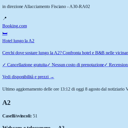
in direzione Allacciamento Fisciano - A30-RA02
📍
Booking.com
🛏️
Hotel lungo la A2
Cerchi dove sostare lungo la A2? Confronta hotel e B&B nelle vicina
✓
Cancellazione gratuita
✓
Nessun costo di prenotazione
✓
Recensioni
Vedi disponibilità e prezzi →
Ultimo aggiornamento delle ore 13:12 di oggi 8 agosto dal notiziario 
A2
Caselli/svincoli:
51
Webcam e telecamere
— A2