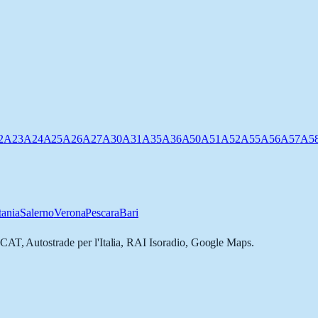
2
A23
A24
A25
A26
A27
A30
A31
A35
A36
A50
A51
A52
A55
A56
A57
A5
tania
Salerno
Verona
Pescara
Bari
CAT, Autostrade per l'Italia, RAI Isoradio, Google Maps.