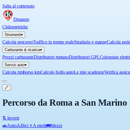
Salta al contenuto
Distanze
Chilometriche
Strumenti
▾
Calcola percorso
Traffico in tempo reale
Stradario e mappe
Calcola ped
Carburante & ricarica
▾
Prezzi carburante
Distributori metano
Distributori GPL
Colonnine elettr
Servizi auto
▾
Calcola rimborso km
Calcolo bollo auto
Le mie scadenze
Verifica assic
🔗
Percorso da Roma a San Marino
⇅ Inverti
🚗
Auto
🚴
Bici
🚶
A piedi
🚌
Mezzi