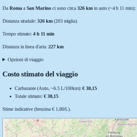
Da
Roma
a
San Marino
ci sono circa
326
km
in auto (~
4 h 11 min
);
Distanza stradale
:
326
km
(
203
miglia)
Tempo stimato:
4 h 11 min
Distanza in linea d'aria:
227
km
Opzioni di viaggio
Costo stimato del viaggio
Carburante (
Auto
, ~
6.5
L
/100km):
€ 38,15
Totale stimato:
€ 38,15
Stime indicative (
benzina
€ 1,80
/
L
).