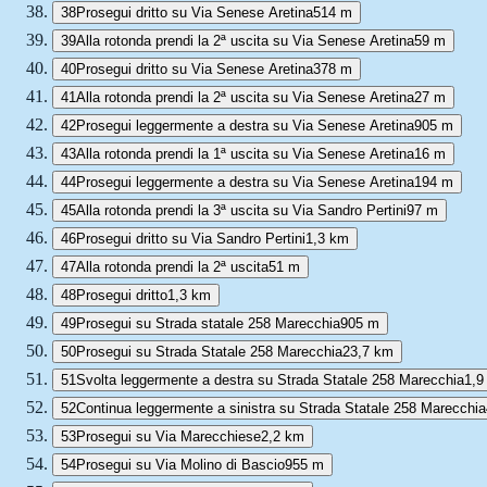
38
Prosegui dritto su Via Senese Aretina
514 m
39
Alla rotonda prendi la 2ª uscita su Via Senese Aretina
59 m
40
Prosegui dritto su Via Senese Aretina
378 m
41
Alla rotonda prendi la 2ª uscita su Via Senese Aretina
27 m
42
Prosegui leggermente a destra su Via Senese Aretina
905 m
43
Alla rotonda prendi la 1ª uscita su Via Senese Aretina
16 m
44
Prosegui leggermente a destra su Via Senese Aretina
194 m
45
Alla rotonda prendi la 3ª uscita su Via Sandro Pertini
97 m
46
Prosegui dritto su Via Sandro Pertini
1,3 km
47
Alla rotonda prendi la 2ª uscita
51 m
48
Prosegui dritto
1,3 km
49
Prosegui su Strada statale 258 Marecchia
905 m
50
Prosegui su Strada Statale 258 Marecchia
23,7 km
51
Svolta leggermente a destra su Strada Statale 258 Marecchia
1,9
52
Continua leggermente a sinistra su Strada Statale 258 Marecchia
53
Prosegui su Via Marecchiese
2,2 km
54
Prosegui su Via Molino di Bascio
955 m