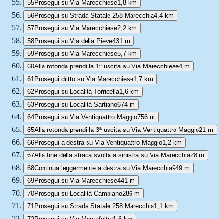
55
Prosegui su Via Marecchiese
1,8 km
56
Prosegui su Strada Statale 258 Marecchia
4,4 km
57
Prosegui su Via Marecchiese
2,2 km
58
Prosegui su Via della Pieve
431 m
59
Prosegui su Via Marecchiese
5,7 km
60
Alla rotonda prendi la 1ª uscita su Via Marecchiese
4 m
61
Prosegui dritto su Via Marecchiese
1,7 km
62
Prosegui su Località Torricella
1,6 km
63
Prosegui su Località Sartiano
674 m
64
Prosegui su Via Ventiquattro Maggio
756 m
65
Alla rotonda prendi la 3ª uscita su Via Ventiquattro Maggio
21 m
66
Prosegui a destra su Via Ventiquattro Maggio
1,2 km
67
Alla fine della strada svolta a sinistra su Via Marecchia
28 m
68
Continua leggermente a destra su Via Marecchia
949 m
69
Prosegui su Via Marecchiese
441 m
70
Prosegui su Località Campiano
286 m
71
Prosegui su Strada Statale 258 Marecchia
1,1 km
72
Prosegui su Via Montefeltro
1,6 km