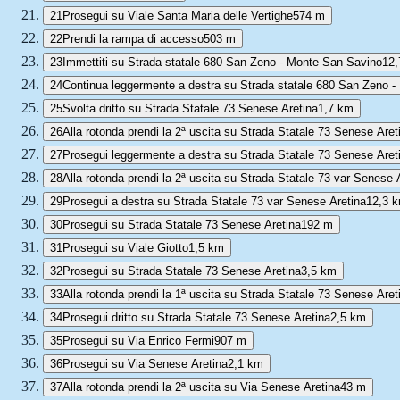
21
Prosegui su Viale Santa Maria delle Vertighe
574 m
22
Prendi la rampa di accesso
503 m
23
Immettiti su Strada statale 680 San Zeno - Monte San Savino
12
24
Continua leggermente a destra su Strada statale 680 San Zeno 
25
Svolta dritto su Strada Statale 73 Senese Aretina
1,7 km
26
Alla rotonda prendi la 2ª uscita su Strada Statale 73 Senese Aret
27
Prosegui leggermente a destra su Strada Statale 73 Senese Aret
28
Alla rotonda prendi la 2ª uscita su Strada Statale 73 var Senese 
29
Prosegui a destra su Strada Statale 73 var Senese Aretina
12,3 
30
Prosegui su Strada Statale 73 Senese Aretina
192 m
31
Prosegui su Viale Giotto
1,5 km
32
Prosegui su Strada Statale 73 Senese Aretina
3,5 km
33
Alla rotonda prendi la 1ª uscita su Strada Statale 73 Senese Aret
34
Prosegui dritto su Strada Statale 73 Senese Aretina
2,5 km
35
Prosegui su Via Enrico Fermi
907 m
36
Prosegui su Via Senese Aretina
2,1 km
37
Alla rotonda prendi la 2ª uscita su Via Senese Aretina
43 m