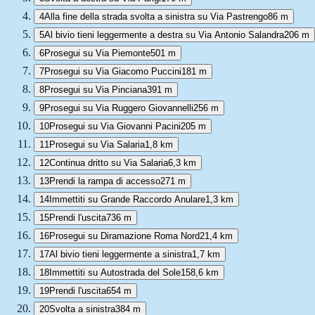
4
Alla fine della strada svolta a sinistra su Via Pastrengo
86 m
5
Al bivio tieni leggermente a destra su Via Antonio Salandra
206 m
6
Prosegui su Via Piemonte
501 m
7
Prosegui su Via Giacomo Puccini
181 m
8
Prosegui su Via Pinciana
391 m
9
Prosegui su Via Ruggero Giovannelli
256 m
10
Prosegui su Via Giovanni Pacini
205 m
11
Prosegui su Via Salaria
1,8 km
12
Continua dritto su Via Salaria
6,3 km
13
Prendi la rampa di accesso
271 m
14
Immettiti su Grande Raccordo Anulare
1,3 km
15
Prendi l'uscita
736 m
16
Prosegui su Diramazione Roma Nord
21,4 km
17
Al bivio tieni leggermente a sinistra
1,7 km
18
Immettiti su Autostrada del Sole
158,6 km
19
Prendi l'uscita
654 m
20
Svolta a sinistra
384 m