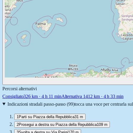
Percorsi alternativi
Consigliato
326
km ·
4 h 11 min
Alternativa 1
412
km ·
4 h 33 min
Indicazioni stradali passo-passo (
99
)
tocca una voce per centrarla su
1
Parti su Piazza della Repubblica
31 m
2
Prosegui a destra su Piazza della Repubblica
109 m
3
Svolta a destra su Via Parigi
170 m