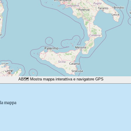
A
B
🗺️ Mostra mappa interattiva e navigatore GPS
lla mappa