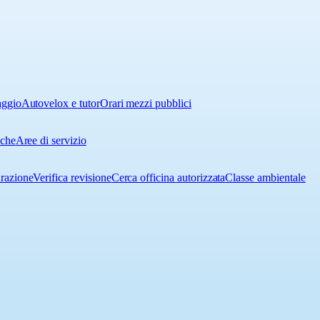
aggio
Autovelox e tutor
Orari mezzi pubblici
iche
Aree di servizio
urazione
Verifica revisione
Cerca officina autorizzata
Classe ambientale