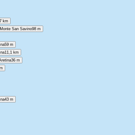
,7 km
- Monte San Savino
98 m
ina
59 m
ina
11,1 km
Aretina
36 m
km
ina
43 m