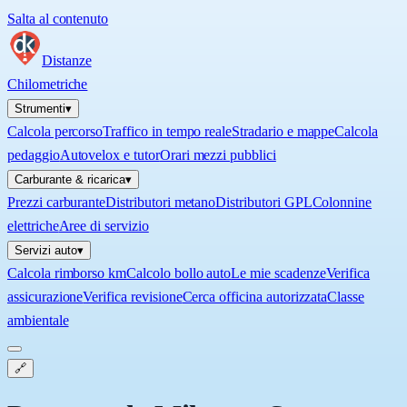
Salta al contenuto
Distanze
Chilometriche
Strumenti
▾
Calcola percorso
Traffico in tempo reale
Stradario e mappe
Calcola
pedaggio
Autovelox e tutor
Orari mezzi pubblici
Carburante & ricarica
▾
Prezzi carburante
Distributori metano
Distributori GPL
Colonnine
elettriche
Aree di servizio
Servizi auto
▾
Calcola rimborso km
Calcolo bollo auto
Le mie scadenze
Verifica
assicurazione
Verifica revisione
Cerca officina autorizzata
Classe
ambientale
🔗