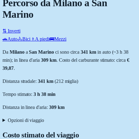
Percorso da Milano a San
Marino
⇅ Inverti
🚗
Auto
🚴
Bici
🚶
A piedi
🚌
Mezzi
Da
Milano
a
San Marino
ci sono circa
341
km
in auto (~
3 h 38
min
); in linea d'aria
309
km
.
Costo del carburante stimato: circa
€
39,87
.
Distanza stradale
:
341
km
(
212
miglia)
Tempo stimato:
3 h 38 min
Distanza in linea d'aria:
309
km
Opzioni di viaggio
Costo stimato del viaggio