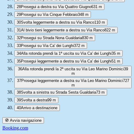
28
Prosegui a destra su Via Quattro Giugno
631 m
29
Prosegui su Via Cinque Febbraio
348 m
30
Svolta leggermente a destra su Via Ranco
110 m
31
Al bivio tieni leggermente a destra su Via Ranco
822 m
32
Prosegui su Strada Nona Gualdaria
830 m
33
Prosegui su Via Ca' dei Lunghi
372 m
34
Alla rotonda prendi la 1ª uscita su Via Ca' dei Lunghi
35 m
35
Prosegui leggermente a destra su Via Ca' dei Lunghi
51 m
36
Alla rotonda prendi la 2ª uscita su Via Leo Marino Dominici
39
m
37
Prosegui leggermente a destra su Via Leo Marino Dominici
727
m
38
Svolta a sinistra su Strada Sesta Gualdaria
73 m
39
Svolta a destra
99 m
40
Arrivo a destinazione
🧭 Avvia navigazione
Booking.com