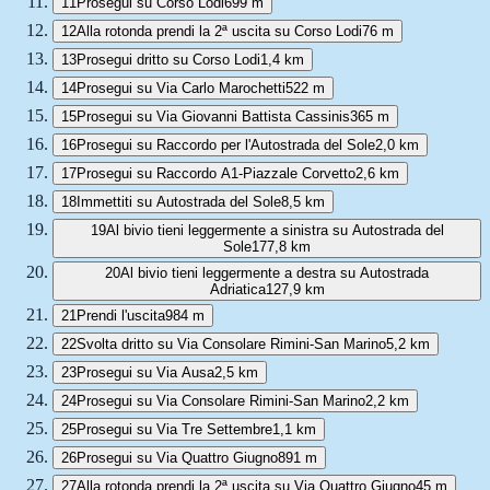
11
Prosegui su Corso Lodi
699 m
12
Alla rotonda prendi la 2ª uscita su Corso Lodi
76 m
13
Prosegui dritto su Corso Lodi
1,4 km
14
Prosegui su Via Carlo Marochetti
522 m
15
Prosegui su Via Giovanni Battista Cassinis
365 m
16
Prosegui su Raccordo per l'Autostrada del Sole
2,0 km
17
Prosegui su Raccordo A1-Piazzale Corvetto
2,6 km
18
Immettiti su Autostrada del Sole
8,5 km
19
Al bivio tieni leggermente a sinistra su Autostrada del
Sole
177,8 km
20
Al bivio tieni leggermente a destra su Autostrada
Adriatica
127,9 km
21
Prendi l'uscita
984 m
22
Svolta dritto su Via Consolare Rimini-San Marino
5,2 km
23
Prosegui su Via Ausa
2,5 km
24
Prosegui su Via Consolare Rimini-San Marino
2,2 km
25
Prosegui su Via Tre Settembre
1,1 km
26
Prosegui su Via Quattro Giugno
891 m
27
Alla rotonda prendi la 2ª uscita su Via Quattro Giugno
45 m