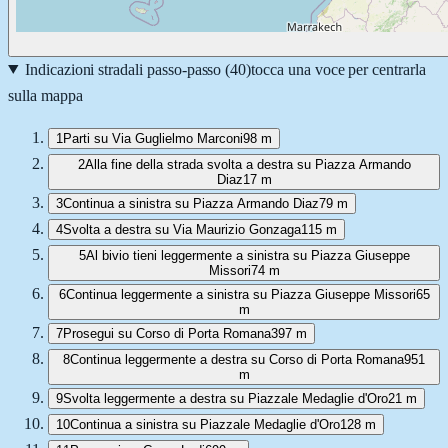
Indicazioni stradali passo-passo (
40
)
tocca una voce per centrarla
sulla mappa
1
Parti su Via Guglielmo Marconi
98 m
2
Alla fine della strada svolta a destra su Piazza Armando
Diaz
17 m
3
Continua a sinistra su Piazza Armando Diaz
79 m
4
Svolta a destra su Via Maurizio Gonzaga
115 m
5
Al bivio tieni leggermente a sinistra su Piazza Giuseppe
Missori
74 m
6
Continua leggermente a sinistra su Piazza Giuseppe Missori
65
m
7
Prosegui su Corso di Porta Romana
397 m
8
Continua leggermente a destra su Corso di Porta Romana
951
m
9
Svolta leggermente a destra su Piazzale Medaglie d'Oro
21 m
10
Continua a sinistra su Piazzale Medaglie d'Oro
128 m