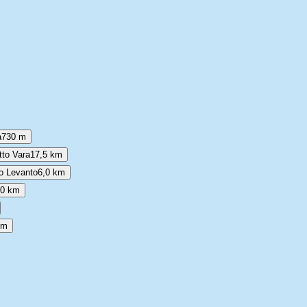
a
730 m
tto Vara
17,5 km
no Levanto
6,0 km
,0 km
km