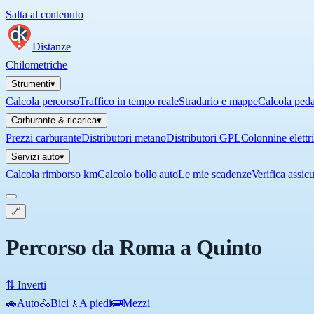
Salta al contenuto
Distanze
Chilometriche
Strumenti
▾
Calcola percorso
Traffico in tempo reale
Stradario e mappe
Calcola ped
Carburante & ricarica
▾
Prezzi carburante
Distributori metano
Distributori GPL
Colonnine elettr
Servizi auto
▾
Calcola rimborso km
Calcolo bollo auto
Le mie scadenze
Verifica assic
🔗
Percorso da Roma a Quinto
⇅ Inverti
🚗
Auto
🚴
Bici
🚶
A piedi
🚌
Mezzi