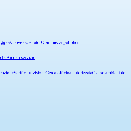
aggio
Autovelox e tutor
Orari mezzi pubblici
iche
Aree di servizio
urazione
Verifica revisione
Cerca officina autorizzata
Classe ambientale