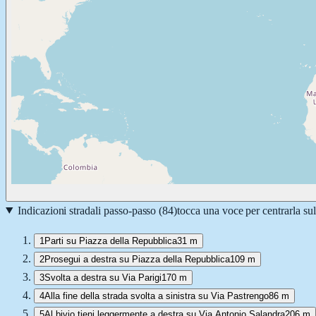
Indicazioni stradali passo-passo (
84
)
tocca una voce per centrarla su
1
Parti su Piazza della Repubblica
31 m
2
Prosegui a destra su Piazza della Repubblica
109 m
3
Svolta a destra su Via Parigi
170 m
4
Alla fine della strada svolta a sinistra su Via Pastrengo
86 m
5
Al bivio tieni leggermente a destra su Via Antonio Salandra
206 m