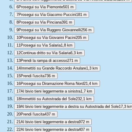
6
Prosegui su Via Piemonte
501 m
7
Prosegui su Via Giacomo Puccini
181 m
8
Prosegui su Via Pinciana
391 m
9
Prosegui su Via Ruggero Giovannelli
256 m
10
Prosegui su Via Giovanni Pacini
205 m
11
Prosegui su Via Salaria
1,8 km
12
Continua dritto su Via Salaria
6,3 km
13
Prendi la rampa di accesso
271 m
14
Immettiti su Grande Raccordo Anulare
1,3 km
15
Prendi l'uscita
736 m
16
Prosegui su Diramazione Roma Nord
21,4 km
17
Al bivio tieni leggermente a sinistra
1,7 km
18
Immettiti su Autostrada del Sole
232,1 km
19
Al bivio tieni leggermente a destra su Autostrada del Sole
17,3 k
20
Prendi l'uscita
437 m
21
Al bivio tieni leggermente a destra
972 m
22
Al bivio tieni leggermente a destra
407 m