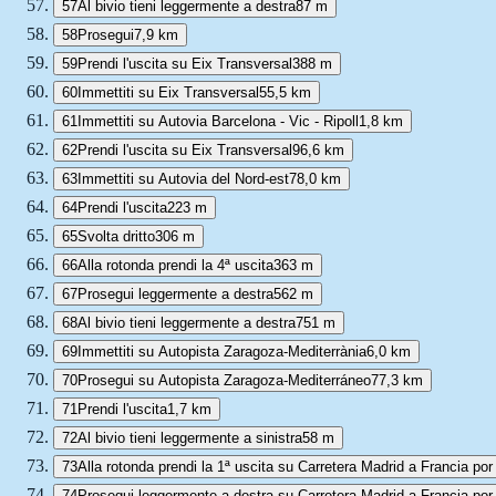
57
Al bivio tieni leggermente a destra
87 m
58
Prosegui
7,9 km
59
Prendi l'uscita su Eix Transversal
388 m
60
Immettiti su Eix Transversal
55,5 km
61
Immettiti su Autovia Barcelona - Vic - Ripoll
1,8 km
62
Prendi l'uscita su Eix Transversal
96,6 km
63
Immettiti su Autovia del Nord-est
78,0 km
64
Prendi l'uscita
223 m
65
Svolta dritto
306 m
66
Alla rotonda prendi la 4ª uscita
363 m
67
Prosegui leggermente a destra
562 m
68
Al bivio tieni leggermente a destra
751 m
69
Immettiti su Autopista Zaragoza-Mediterrània
6,0 km
70
Prosegui su Autopista Zaragoza-Mediterráneo
77,3 km
71
Prendi l'uscita
1,7 km
72
Al bivio tieni leggermente a sinistra
58 m
73
Alla rotonda prendi la 1ª uscita su Carretera Madrid a Francia po
74
Prosegui leggermente a destra su Carretera Madrid a Francia por