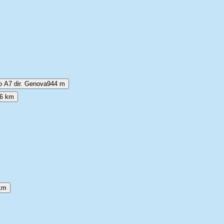
do A7 dir. Genova
944 m
,6 km
km