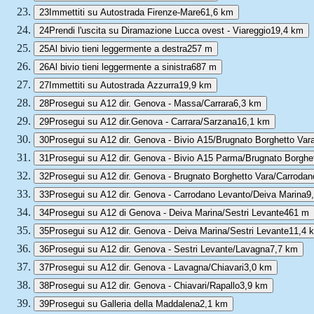
23
Immettiti su Autostrada Firenze-Mare
61,6 km
24
Prendi l'uscita su Diramazione Lucca ovest - Viareggio
19,4 km
25
Al bivio tieni leggermente a destra
257 m
26
Al bivio tieni leggermente a sinistra
687 m
27
Immettiti su Autostrada Azzurra
19,9 km
28
Prosegui su A12 dir. Genova - Massa/Carrara
6,3 km
29
Prosegui su A12 dir.Genova - Carrara/Sarzana
16,1 km
30
Prosegui su A12 dir. Genova - Bivio A15/Brugnato Borghetto Var
31
Prosegui su A12 dir. Genova - Bivio A15 Parma/Brugnato Borghe
32
Prosegui su A12 dir. Genova - Brugnato Borghetto Vara/Carroda
33
Prosegui su A12 dir. Genova - Carrodano Levanto/Deiva Marina
9
34
Prosegui su A12 di Genova - Deiva Marina/Sestri Levante
461 m
35
Prosegui su A12 dir. Genova - Deiva Marina/Sestri Levante
11,4 
36
Prosegui su A12 dir. Genova - Sestri Levante/Lavagna
7,7 km
37
Prosegui su A12 dir. Genova - Lavagna/Chiavari
3,0 km
38
Prosegui su A12 dir. Genova - Chiavari/Rapallo
3,9 km
39
Prosegui su Galleria della Maddalena
2,1 km