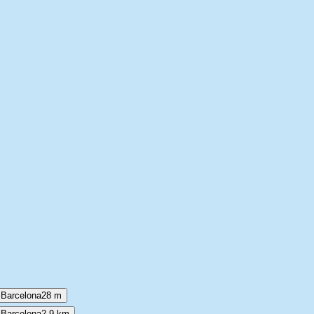
r Barcelona
28 m
 Barcelona
2,9 km