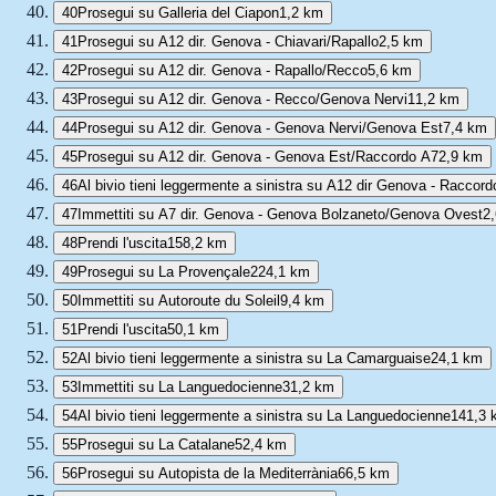
40
Prosegui su Galleria del Ciapon
1,2 km
41
Prosegui su A12 dir. Genova - Chiavari/Rapallo
2,5 km
42
Prosegui su A12 dir. Genova - Rapallo/Recco
5,6 km
43
Prosegui su A12 dir. Genova - Recco/Genova Nervi
11,2 km
44
Prosegui su A12 dir. Genova - Genova Nervi/Genova Est
7,4 km
45
Prosegui su A12 dir. Genova - Genova Est/Raccordo A7
2,9 km
46
Al bivio tieni leggermente a sinistra su A12 dir Genova - Raccor
47
Immettiti su A7 dir. Genova - Genova Bolzaneto/Genova Ovest
2
48
Prendi l'uscita
158,2 km
49
Prosegui su La Provençale
224,1 km
50
Immettiti su Autoroute du Soleil
9,4 km
51
Prendi l'uscita
50,1 km
52
Al bivio tieni leggermente a sinistra su La Camarguaise
24,1 km
53
Immettiti su La Languedocienne
31,2 km
54
Al bivio tieni leggermente a sinistra su La Languedocienne
141,3 
55
Prosegui su La Catalane
52,4 km
56
Prosegui su Autopista de la Mediterrània
66,5 km