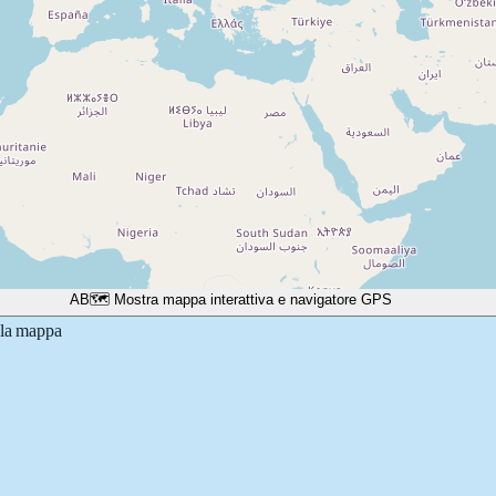
A
B
🗺️ Mostra mappa interattiva e navigatore GPS
lla mappa