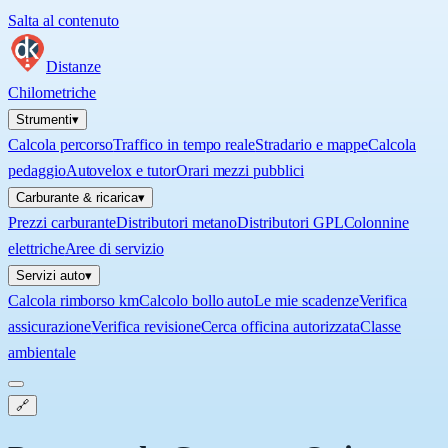
Salta al contenuto
Distanze
Chilometriche
Strumenti
▾
Calcola percorso
Traffico in tempo reale
Stradario e mappe
Calcola
pedaggio
Autovelox e tutor
Orari mezzi pubblici
Carburante & ricarica
▾
Prezzi carburante
Distributori metano
Distributori GPL
Colonnine
elettriche
Aree di servizio
Servizi auto
▾
Calcola rimborso km
Calcolo bollo auto
Le mie scadenze
Verifica
assicurazione
Verifica revisione
Cerca officina autorizzata
Classe
ambientale
🔗