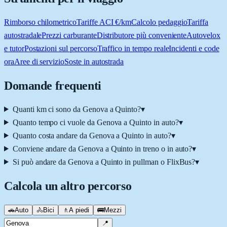
Rimborso chilometrico
Tariffe ACI €/km
Calcolo pedaggio
Tariffa
autostradale
Prezzi carburante
Distributore più conveniente
Autovelox
e tutor
Postazioni sul percorso
Traffico in tempo reale
Incidenti e code
ora
Aree di servizio
Soste in autostrada
Domande frequenti
Quanti km ci sono da Genova a Quinto?
▾
Quanto tempo ci vuole da Genova a Quinto in auto?
▾
Quanto costa andare da Genova a Quinto in auto?
▾
Conviene andare da Genova a Quinto in treno o in auto?
▾
Si può andare da Genova a Quinto in pullman o FlixBus?
▾
Calcola un altro percorso
🚗
Auto
🚴
Bici
🚶
A piedi
🚌
Mezzi
📍