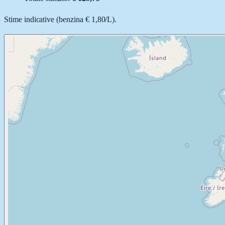
Stime indicative (
benzina
€ 1,80
/
L
).