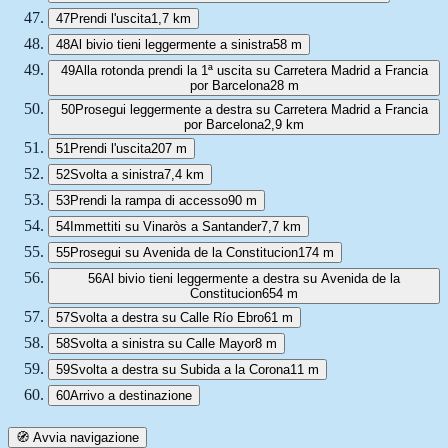
47
Prendi l'uscita
1,7 km
48
Al bivio tieni leggermente a sinistra
58 m
49
Alla rotonda prendi la 1ª uscita su Carretera Madrid a Francia
por Barcelona
28 m
50
Prosegui leggermente a destra su Carretera Madrid a Francia
por Barcelona
2,9 km
51
Prendi l'uscita
207 m
52
Svolta a sinistra
7,4 km
53
Prendi la rampa di accesso
90 m
54
Immettiti su Vinaròs a Santander
7,7 km
55
Prosegui su Avenida de la Constitucion
174 m
56
Al bivio tieni leggermente a destra su Avenida de la
Constitucion
654 m
57
Svolta a destra su Calle Río Ebro
61 m
58
Svolta a sinistra su Calle Mayor
8 m
59
Svolta a destra su Subida a la Corona
11 m
60
Arrivo a destinazione
🧭 Avvia navigazione