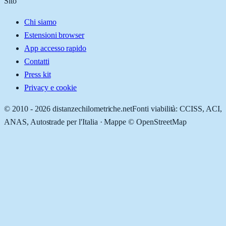
Sito
Chi siamo
Estensioni browser
App accesso rapido
Contatti
Press kit
Privacy e cookie
© 2010 -
2026
distanzechilometriche.net
Fonti viabilità: CCISS, ACI,
ANAS, Autostrade per l'Italia · Mappe © OpenStreetMap