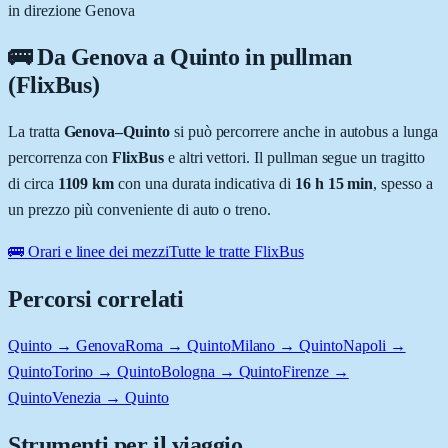
in direzione Genova
🚌 Da
Genova
a
Quinto
in pullman
(FlixBus)
La tratta
Genova
–
Quinto
si può percorrere anche in autobus a lunga
percorrenza con
FlixBus
e altri vettori. Il pullman segue un tragitto
di circa
1109
km
con una durata indicativa di
16 h 15 min
, spesso a
un prezzo più conveniente di auto o treno.
🚌 Orari e linee dei mezzi
Tutte le tratte FlixBus
Percorsi correlati
Quinto → Genova
Roma → Quinto
Milano → Quinto
Napoli →
Quinto
Torino → Quinto
Bologna → Quinto
Firenze →
Quinto
Venezia → Quinto
Strumenti per il viaggio