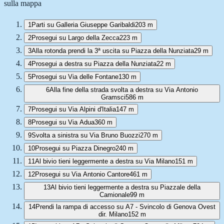
sulla mappa
1
Parti su Galleria Giuseppe Garibaldi
203 m
2
Prosegui su Largo della Zecca
223 m
3
Alla rotonda prendi la 3ª uscita su Piazza della Nunziata
29 m
4
Prosegui a destra su Piazza della Nunziata
22 m
5
Prosegui su Via delle Fontane
130 m
6
Alla fine della strada svolta a destra su Via Antonio
Gramsci
586 m
7
Prosegui su Via Alpini d'Italia
147 m
8
Prosegui su Via Adua
360 m
9
Svolta a sinistra su Via Bruno Buozzi
270 m
10
Prosegui su Piazza Dinegro
240 m
11
Al bivio tieni leggermente a destra su Via Milano
151 m
12
Prosegui su Via Antonio Cantore
461 m
13
Al bivio tieni leggermente a destra su Piazzale della
Camionale
99 m
14
Prendi la rampa di accesso su A7 - Svincolo di Genova Ovest
dir. Milano
152 m