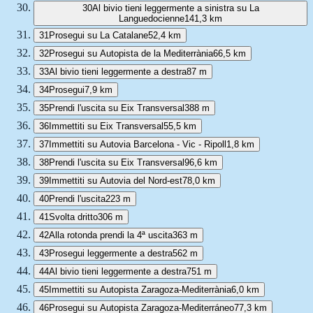
30
Al bivio tieni leggermente a sinistra su La
Languedocienne
141,3 km
31
Prosegui su La Catalane
52,4 km
32
Prosegui su Autopista de la Mediterrània
66,5 km
33
Al bivio tieni leggermente a destra
87 m
34
Prosegui
7,9 km
35
Prendi l'uscita su Eix Transversal
388 m
36
Immettiti su Eix Transversal
55,5 km
37
Immettiti su Autovia Barcelona - Vic - Ripoll
1,8 km
38
Prendi l'uscita su Eix Transversal
96,6 km
39
Immettiti su Autovia del Nord-est
78,0 km
40
Prendi l'uscita
223 m
41
Svolta dritto
306 m
42
Alla rotonda prendi la 4ª uscita
363 m
43
Prosegui leggermente a destra
562 m
44
Al bivio tieni leggermente a destra
751 m
45
Immettiti su Autopista Zaragoza-Mediterrània
6,0 km
46
Prosegui su Autopista Zaragoza-Mediterráneo
77,3 km