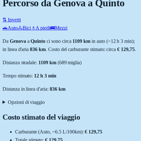
Percorso da Genova a Quinto
⇅ Inverti
🚗
Auto
🚴
Bici
🚶
A piedi
🚌
Mezzi
Da
Genova
a
Quinto
ci sono circa
1109
km
in auto (~
12 h 3 min
);
in linea d'aria
836
km
.
Costo del carburante stimato: circa
€ 129,75
.
Distanza stradale
:
1109
km
(
689
miglia)
Tempo stimato:
12 h 3 min
Distanza in linea d'aria:
836
km
Opzioni di viaggio
Costo stimato del viaggio
Carburante (
Auto
, ~
6.5
L
/100km):
€ 129,75
Totale stimato:
€ 129,75