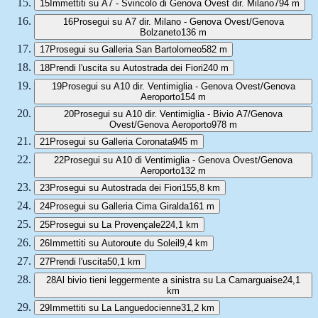
15
Immettiti su A7 - Svincolo di Genova Ovest dir. Milano
794 m
16
Prosegui su A7 dir. Milano - Genova Ovest/Genova
Bolzaneto
136 m
17
Prosegui su Galleria San Bartolomeo
582 m
18
Prendi l'uscita su Autostrada dei Fiori
240 m
19
Prosegui su A10 dir. Ventimiglia - Genova Ovest/Genova
Aeroporto
154 m
20
Prosegui su A10 dir. Ventimiglia - Bivio A7/Genova
Ovest/Genova Aeroporto
978 m
21
Prosegui su Galleria Coronata
945 m
22
Prosegui su A10 di Ventimiglia - Genova Ovest/Genova
Aeroporto
132 m
23
Prosegui su Autostrada dei Fiori
155,8 km
24
Prosegui su Galleria Cima Giralda
161 m
25
Prosegui su La Provençale
224,1 km
26
Immettiti su Autoroute du Soleil
9,4 km
27
Prendi l'uscita
50,1 km
28
Al bivio tieni leggermente a sinistra su La Camarguaise
24,1
km
29
Immettiti su La Languedocienne
31,2 km