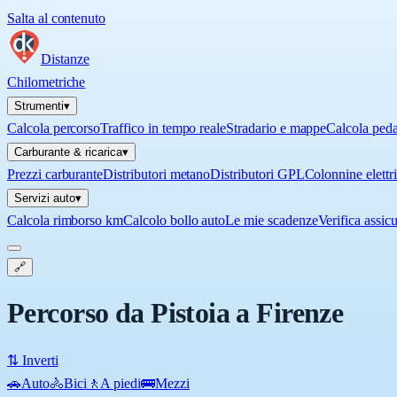
Salta al contenuto
Distanze
Chilometriche
Strumenti
▾
Calcola percorso
Traffico in tempo reale
Stradario e mappe
Calcola ped
Carburante & ricarica
▾
Prezzi carburante
Distributori metano
Distributori GPL
Colonnine elettr
Servizi auto
▾
Calcola rimborso km
Calcolo bollo auto
Le mie scadenze
Verifica assic
🔗
Percorso da Pistoia a Firenze
⇅ Inverti
🚗
Auto
🚴
Bici
🚶
A piedi
🚌
Mezzi