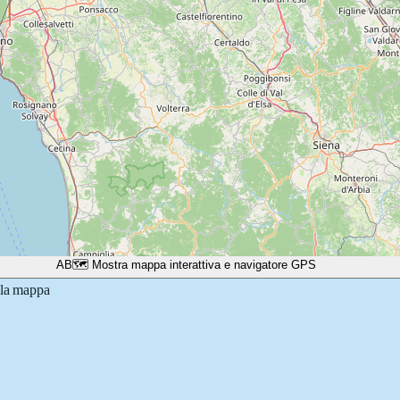
A
B
🗺️ Mostra mappa interattiva e navigatore GPS
lla mappa