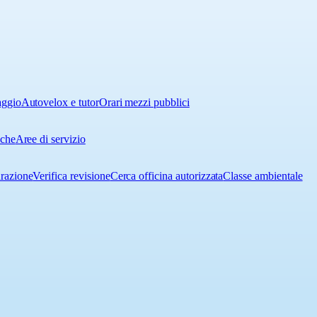
aggio
Autovelox e tutor
Orari mezzi pubblici
iche
Aree di servizio
urazione
Verifica revisione
Cerca officina autorizzata
Classe ambientale