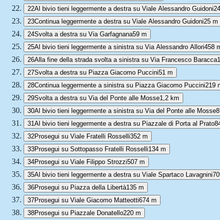
22
Al bivio tieni leggermente a destra su Viale Alessandro Guidoni
2
23
Continua leggermente a destra su Viale Alessandro Guidoni
25 m
24
Svolta a destra su Via Garfagnana
59 m
25
Al bivio tieni leggermente a sinistra su Via Alessandro Allori
458 
26
Alla fine della strada svolta a sinistra su Via Francesco Baracca
27
Svolta a destra su Piazza Giacomo Puccini
51 m
28
Continua leggermente a sinistra su Piazza Giacomo Puccini
219 
29
Svolta a destra su Via del Ponte alle Mosse
1,2 km
30
Al bivio tieni leggermente a sinistra su Via del Ponte alle Mosse
8
31
Al bivio tieni leggermente a destra su Piazzale di Porta al Prato
8
32
Prosegui su Viale Fratelli Rosselli
352 m
33
Prosegui su Sottopasso Fratelli Rosselli
134 m
34
Prosegui su Viale Filippo Strozzi
507 m
35
Al bivio tieni leggermente a destra su Viale Spartaco Lavagnini
70
36
Prosegui su Piazza della Libertà
135 m
37
Prosegui su Viale Giacomo Matteotti
674 m
38
Prosegui su Piazzale Donatello
220 m