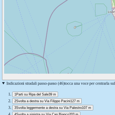
Indicazioni stradali passo-passo (
46
)
tocca una voce per centrarla su
1
Parti su Ripa del Sale
39 m
2
Svolta a destra su Via Filippo Pacini
127 m
3
Svolta leggermente a destra su Via Palestro
107 m
4
Svolta a sinistra su Via Can Bianco
203 m