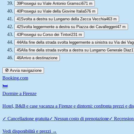
39
Prosegui su Viale Antonio Gramsci
671 m
40
Prosegui su Viale della Giovine Italia
576 m
41
Svolta a destra su Lungarno della Zecca Vecchia
463 m
42
Svolta leggermente a destra su Piazza dei Cavalleggeri
47 m
43
Prosegui su Corso dei Tintori
231 m
44
Alla fine della strada svolta leggermente a sinistra su Via dei Vage
45
Alla fine della strada svolta a destra su Lungarno Generale Diaz
1
46
Arrivo a destinazione
🧭 Avvia navigazione
Booking.com
🛏️
Dormire a Firenze
Hotel, B&B e case vacanza a Firenze e dintorni: confronta prezzi e dis
✓
Cancellazione gratuita
✓
Nessun costo di prenotazione
✓
Recensioni
Vedi disponibilità e prezzi →