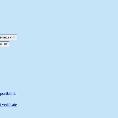
llai
177 m
76 m
ponibilità.
 verificate