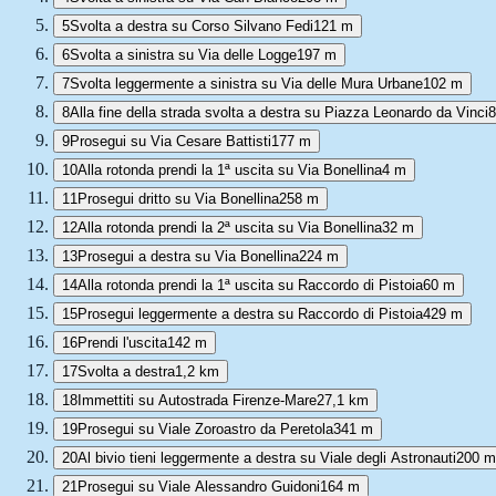
5
Svolta a destra su Corso Silvano Fedi
121 m
6
Svolta a sinistra su Via delle Logge
197 m
7
Svolta leggermente a sinistra su Via delle Mura Urbane
102 m
8
Alla fine della strada svolta a destra su Piazza Leonardo da Vinci
9
Prosegui su Via Cesare Battisti
177 m
10
Alla rotonda prendi la 1ª uscita su Via Bonellina
4 m
11
Prosegui dritto su Via Bonellina
258 m
12
Alla rotonda prendi la 2ª uscita su Via Bonellina
32 m
13
Prosegui a destra su Via Bonellina
224 m
14
Alla rotonda prendi la 1ª uscita su Raccordo di Pistoia
60 m
15
Prosegui leggermente a destra su Raccordo di Pistoia
429 m
16
Prendi l'uscita
142 m
17
Svolta a destra
1,2 km
18
Immettiti su Autostrada Firenze-Mare
27,1 km
19
Prosegui su Viale Zoroastro da Peretola
341 m
20
Al bivio tieni leggermente a destra su Viale degli Astronauti
200 m
21
Prosegui su Viale Alessandro Guidoni
164 m