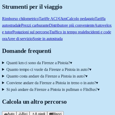
Strumenti per il viaggio
Rimborso chilometrico
Tariffe ACI €/km
Calcolo pedaggio
Tariffa
autostradale
Prezzi carburante
Distributore più conveniente
Autovelox
e tutor
Postazioni sul percorso
Traffico in tempo reale
Incidenti e code
ora
Aree di servizio
Soste in autostrada
Domande frequenti
Quanti km ci sono da Firenze a Pistoia?
▾
Quanto tempo ci vuole da Firenze a Pistoia in auto?
▾
Quanto costa andare da Firenze a Pistoia in auto?
▾
Conviene andare da Firenze a Pistoia in treno o in auto?
▾
Si può andare da Firenze a Pistoia in pullman o FlixBus?
▾
Calcola un altro percorso
🚗
Auto
🚴
Bici
🚶
A piedi
🚌
Mezzi