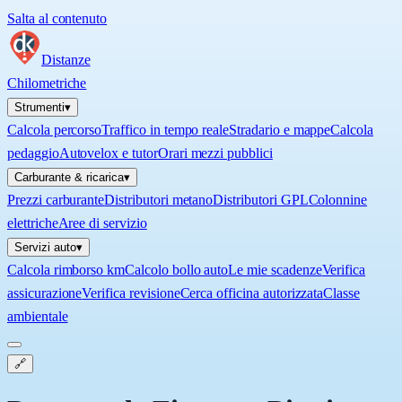
Salta al contenuto
Distanze
Chilometriche
Strumenti
▾
Calcola percorso
Traffico in tempo reale
Stradario e mappe
Calcola
pedaggio
Autovelox e tutor
Orari mezzi pubblici
Carburante & ricarica
▾
Prezzi carburante
Distributori metano
Distributori GPL
Colonnine
elettriche
Aree di servizio
Servizi auto
▾
Calcola rimborso km
Calcolo bollo auto
Le mie scadenze
Verifica
assicurazione
Verifica revisione
Cerca officina autorizzata
Classe
ambientale
🔗