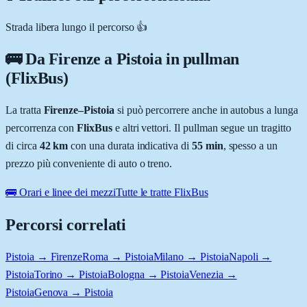
Strada libera lungo il percorso 👍
🚌 Da
Firenze
a
Pistoia
in pullman
(FlixBus)
La tratta
Firenze
–
Pistoia
si può percorrere anche in autobus a lunga
percorrenza con
FlixBus
e altri vettori. Il pullman segue un tragitto
di circa
42
km
con una durata indicativa di
55 min
, spesso a un
prezzo più conveniente di auto o treno.
🚌 Orari e linee dei mezzi
Tutte le tratte FlixBus
Percorsi correlati
Pistoia → Firenze
Roma → Pistoia
Milano → Pistoia
Napoli →
Pistoia
Torino → Pistoia
Bologna → Pistoia
Venezia →
Pistoia
Genova → Pistoia