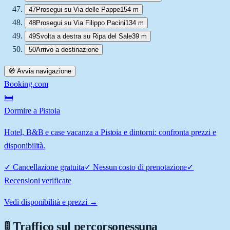
47
Prosegui su Via delle Pappe
154 m
48
Prosegui su Via Filippo Pacini
134 m
49
Svolta a destra su Ripa del Sale
39 m
50
Arrivo a destinazione
🧭 Avvia navigazione
Booking.com
🛏️
Dormire a Pistoia
Hotel, B&B e case vacanza a Pistoia e dintorni: confronta prezzi e
disponibilità.
✓
Cancellazione gratuita
✓
Nessun costo di prenotazione
✓
Recensioni verificate
Vedi disponibilità e prezzi →
🚦 Traffico sul percorso
nessuna