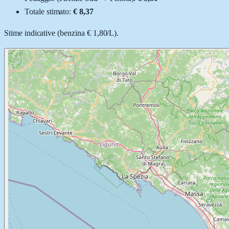
Totale stimato:
€ 8,37
Stime indicative (
benzina
€ 1,80
/
L
).