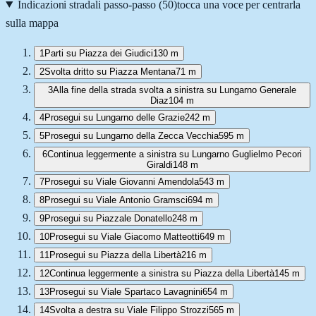
Indicazioni stradali passo-passo (
50
)
tocca una voce per centrarla
sulla mappa
1
Parti su Piazza dei Giudici
130 m
2
Svolta dritto su Piazza Mentana
71 m
3
Alla fine della strada svolta a sinistra su Lungarno Generale
Diaz
104 m
4
Prosegui su Lungarno delle Grazie
242 m
5
Prosegui su Lungarno della Zecca Vecchia
595 m
6
Continua leggermente a sinistra su Lungarno Guglielmo Pecori
Giraldi
148 m
7
Prosegui su Viale Giovanni Amendola
543 m
8
Prosegui su Viale Antonio Gramsci
694 m
9
Prosegui su Piazzale Donatello
248 m
10
Prosegui su Viale Giacomo Matteotti
649 m
11
Prosegui su Piazza della Libertà
216 m
12
Continua leggermente a sinistra su Piazza della Libertà
145 m
13
Prosegui su Viale Spartaco Lavagnini
654 m
14
Svolta a destra su Viale Filippo Strozzi
565 m