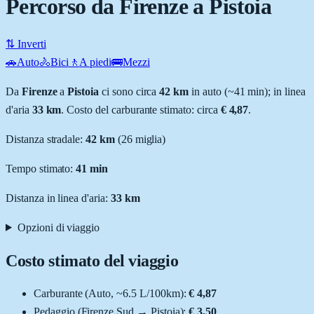
Percorso da Firenze a Pistoia
⇅ Inverti
🚗
Auto
🚴
Bici
🚶
A piedi
🚌
Mezzi
Da
Firenze
a
Pistoia
ci sono circa
42
km
in auto (~
41 min
); in linea
d'aria
33
km
.
Costo del carburante stimato: circa
€ 4,87
.
Distanza stradale
:
42
km
(
26
miglia)
Tempo stimato:
41 min
Distanza in linea d'aria:
33
km
Opzioni di viaggio
Costo stimato del viaggio
Carburante (
Auto
, ~
6.5
L
/100km):
€ 4,87
Pedaggio (
Firenze Sud
→
Pistoia
):
€ 3,50