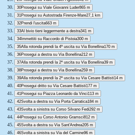
30
Prosegui su Viale Giovanni Luder
865 m
31
Prosegui su Autostrada Firenze-Mare
27,1 km
32
Prendi l'uscita
663 m
33
Al bivio tieni leggermente a destra
341 m
34
Immettiti su Raccordo di Pistoia
300 m
35
Alla rotonda prendi la 4ª uscita su Via Bonellina
170 m
36
Prosegui a destra su Via Bonellina
212 m
37
Alla rotonda prendi la 2ª uscita su Via Bonellina
39 m
38
Prosegui a destra su Via Bonellina
259 m
39
Alla rotonda prendi la 2ª uscita su Via Cesare Battisti
14 m
40
Prosegui dritto su Via Cesare Battisti
177 m
41
Prosegui su Piazza Leonardo da Vinci
113 m
42
Svolta a destra su Via Porta Carratica
184 m
43
Svolta a sinistra su Corso Silvano Fedi
292 m
44
Prosegui su Corso Antonio Gramsci
812 m
45
Svolta a destra su Via Sant'Andrea
205 m
46
Svolta a sinistra su Via del Carmine
96 m