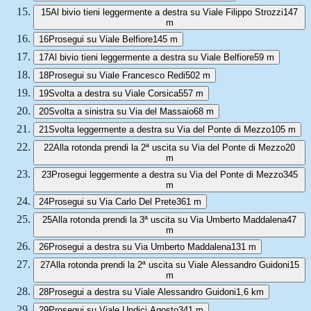
15
Al bivio tieni leggermente a destra su Viale Filippo Strozzi
147
m
16
Prosegui su Viale Belfiore
145 m
17
Al bivio tieni leggermente a destra su Viale Belfiore
59 m
18
Prosegui su Viale Francesco Redi
502 m
19
Svolta a destra su Viale Corsica
557 m
20
Svolta a sinistra su Via del Massaio
68 m
21
Svolta leggermente a destra su Via del Ponte di Mezzo
105 m
22
Alla rotonda prendi la 2ª uscita su Via del Ponte di Mezzo
20
m
23
Prosegui leggermente a destra su Via del Ponte di Mezzo
345
m
24
Prosegui su Via Carlo Del Prete
361 m
25
Alla rotonda prendi la 3ª uscita su Via Umberto Maddalena
47
m
26
Prosegui a destra su Via Umberto Maddalena
131 m
27
Alla rotonda prendi la 2ª uscita su Viale Alessandro Guidoni
15
m
28
Prosegui a destra su Viale Alessandro Guidoni
1,6 km
29
Prosegui su Viale Undici Agosto
341 m