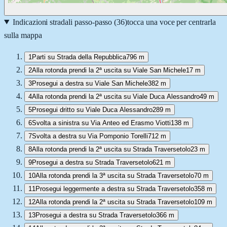
Indicazioni stradali passo-passo (
36
)
tocca una voce per centrarla
sulla mappa
1
Parti su Strada della Repubblica
796 m
2
Alla rotonda prendi la 2ª uscita su Viale San Michele
17 m
3
Prosegui a destra su Viale San Michele
382 m
4
Alla rotonda prendi la 2ª uscita su Viale Duca Alessandro
49 m
5
Prosegui dritto su Viale Duca Alessandro
289 m
6
Svolta a sinistra su Via Anteo ed Erasmo Viotti
138 m
7
Svolta a destra su Via Pomponio Torelli
712 m
8
Alla rotonda prendi la 2ª uscita su Strada Traversetolo
23 m
9
Prosegui a destra su Strada Traversetolo
621 m
10
Alla rotonda prendi la 3ª uscita su Strada Traversetolo
70 m
11
Prosegui leggermente a destra su Strada Traversetolo
358 m
12
Alla rotonda prendi la 2ª uscita su Strada Traversetolo
109 m
13
Prosegui a destra su Strada Traversetolo
366 m