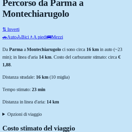
Percorso da Parma a
Montechiarugolo
⇅ Inverti
🚗
Auto
🚴
Bici
🚶
A piedi
🚌
Mezzi
Da
Parma
a
Montechiarugolo
ci sono circa
16
km
in auto (~
23
min
); in linea d'aria
14
km
.
Costo del carburante stimato: circa
€
1,88
.
Distanza stradale
:
16
km
(
10
miglia)
Tempo stimato:
23 min
Distanza in linea d'aria:
14
km
Opzioni di viaggio
Costo stimato del viaggio