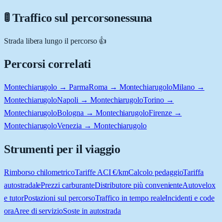
🚦 Traffico sul percorso
nessuna
Strada libera lungo il percorso 👍
Percorsi correlati
Montechiarugolo → Parma
Roma → Montechiarugolo
Milano →
Montechiarugolo
Napoli → Montechiarugolo
Torino →
Montechiarugolo
Bologna → Montechiarugolo
Firenze →
Montechiarugolo
Venezia → Montechiarugolo
Strumenti per il viaggio
Rimborso chilometrico
Tariffe ACI €/km
Calcolo pedaggio
Tariffa
autostradale
Prezzi carburante
Distributore più conveniente
Autovelox
e tutor
Postazioni sul percorso
Traffico in tempo reale
Incidenti e code
ora
Aree di servizio
Soste in autostrada