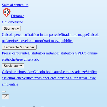
Salta al contenuto
Distanze
Chilometriche
Strumenti
▾
Calcola percorso
Traffico in tempo reale
Stradario e mappe
Calcola
pedaggio
Autovelox e tutor
Orari mezzi pubblici
Carburante & ricarica
▾
Prezzi carburante
Distributori metano
Distributori GPL
Colonnine
elettriche
Aree di servizio
Servizi auto
▾
Calcola rimborso km
Calcolo bollo auto
Le mie scadenze
Verifica
assicurazione
Verifica revisione
Cerca officina autorizzata
Classe
ambientale
🔗