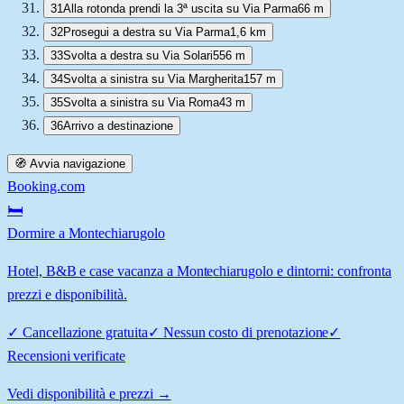
31
Alla rotonda prendi la 3ª uscita su Via Parma
66 m
32
Prosegui a destra su Via Parma
1,6 km
33
Svolta a destra su Via Solari
556 m
34
Svolta a sinistra su Via Margherita
157 m
35
Svolta a sinistra su Via Roma
43 m
36
Arrivo a destinazione
🧭 Avvia navigazione
Booking.com
🛏️
Dormire a Montechiarugolo
Hotel, B&B e case vacanza a Montechiarugolo e dintorni: confronta
prezzi e disponibilità.
✓
Cancellazione gratuita
✓
Nessun costo di prenotazione
✓
Recensioni verificate
Vedi disponibilità e prezzi →