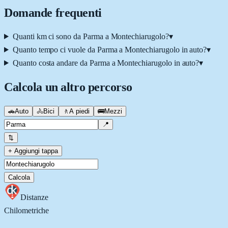
Domande frequenti
Quanti km ci sono da Parma a Montechiarugolo?
▾
Quanto tempo ci vuole da Parma a Montechiarugolo in auto?
▾
Quanto costa andare da Parma a Montechiarugolo in auto?
▾
Calcola un altro percorso
🚗
Auto
🚴
Bici
🚶
A piedi
🚌
Mezzi
📍
⇅
+ Aggiungi tappa
Calcola
Distanze
Chilometriche