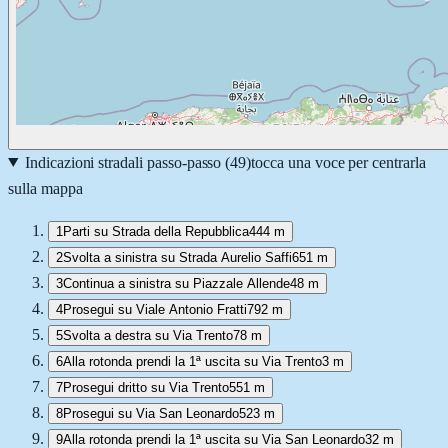
Indicazioni stradali passo-passo (
49
)
tocca una voce per centrarla
sulla mappa
1
Parti su Strada della Repubblica
444 m
2
Svolta a sinistra su Strada Aurelio Saffi
651 m
3
Continua a sinistra su Piazzale Allende
48 m
4
Prosegui su Viale Antonio Fratti
792 m
5
Svolta a destra su Via Trento
78 m
6
Alla rotonda prendi la 1ª uscita su Via Trento
3 m
7
Prosegui dritto su Via Trento
551 m
8
Prosegui su Via San Leonardo
523 m
9
Alla rotonda prendi la 1ª uscita su Via San Leonardo
32 m