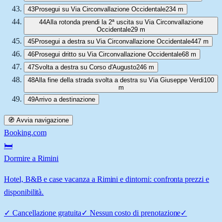
43
Prosegui su Via Circonvallazione Occidentale
234 m
44
Alla rotonda prendi la 2ª uscita su Via Circonvallazione
Occidentale
29 m
45
Prosegui a destra su Via Circonvallazione Occidentale
447 m
46
Prosegui dritto su Via Circonvallazione Occidentale
68 m
47
Svolta a destra su Corso d'Augusto
246 m
48
Alla fine della strada svolta a destra su Via Giuseppe Verdi
100
m
49
Arrivo a destinazione
🧭 Avvia navigazione
Booking.com
🛏️
Dormire a Rimini
Hotel, B&B e case vacanza a Rimini e dintorni: confronta prezzi e
disponibilità.
✓
Cancellazione gratuita
✓
Nessun costo di prenotazione
✓