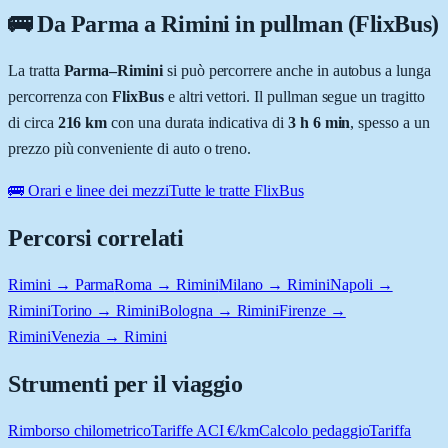
🚌 Da
Parma
a
Rimini
in pullman (FlixBus)
La tratta
Parma
–
Rimini
si può percorrere anche in autobus a lunga
percorrenza con
FlixBus
e altri vettori. Il pullman segue un tragitto
di circa
216
km
con una durata indicativa di
3 h 6 min
, spesso a un
prezzo più conveniente di auto o treno.
🚌 Orari e linee dei mezzi
Tutte le tratte FlixBus
Percorsi correlati
Rimini → Parma
Roma → Rimini
Milano → Rimini
Napoli →
Rimini
Torino → Rimini
Bologna → Rimini
Firenze →
Rimini
Venezia → Rimini
Strumenti per il viaggio
Rimborso chilometrico
Tariffe ACI €/km
Calcolo pedaggio
Tariffa