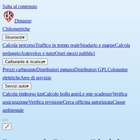
Salta al contenuto
Distanze
Chilometriche
Strumenti
▾
Calcola percorso
Traffico in tempo reale
Stradario e mappe
Calcola
pedaggio
Autovelox e tutor
Orari mezzi pubblici
Carburante & ricarica
▾
Prezzi carburante
Distributori metano
Distributori GPL
Colonnine
elettriche
Aree di servizio
Servizi auto
▾
Calcola rimborso km
Calcolo bollo auto
Le mie scadenze
Verifica
assicurazione
Verifica revisione
Cerca officina autorizzata
Classe
ambientale
🔗