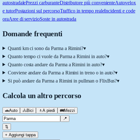
autostradale
Prezzi carburante
Distributore più conveniente
Autovelox
e tutor
Postazioni sul percorso
Traffico in tempo reale
Incidenti e code
ora
Aree di servizio
Soste in autostrada
Domande frequenti
Quanti km ci sono da Parma a Rimini?
▾
Quanto tempo ci vuole da Parma a Rimini in auto?
▾
Quanto costa andare da Parma a Rimini in auto?
▾
Conviene andare da Parma a Rimini in treno o in auto?
▾
Si può andare da Parma a Rimini in pullman o FlixBus?
▾
Calcola un altro percorso
🚗
Auto
🚴
Bici
🚶
A piedi
🚌
Mezzi
📍
⇅
+ Aggiungi tappa