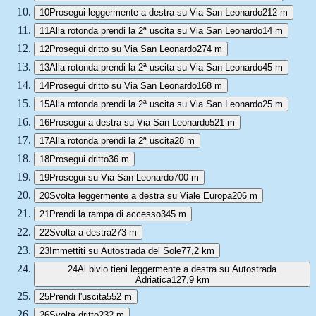
10
Prosegui leggermente a destra su Via San Leonardo
212 m
11
Alla rotonda prendi la 2ª uscita su Via San Leonardo
14 m
12
Prosegui dritto su Via San Leonardo
274 m
13
Alla rotonda prendi la 2ª uscita su Via San Leonardo
45 m
14
Prosegui dritto su Via San Leonardo
168 m
15
Alla rotonda prendi la 2ª uscita su Via San Leonardo
25 m
16
Prosegui a destra su Via San Leonardo
521 m
17
Alla rotonda prendi la 2ª uscita
28 m
18
Prosegui dritto
36 m
19
Prosegui su Via San Leonardo
700 m
20
Svolta leggermente a destra su Viale Europa
206 m
21
Prendi la rampa di accesso
345 m
22
Svolta a destra
273 m
23
Immettiti su Autostrada del Sole
77,2 km
24
Al bivio tieni leggermente a destra su Autostrada
Adriatica
127,9 km
25
Prendi l'uscita
552 m
26
Svolta dritto
232 m