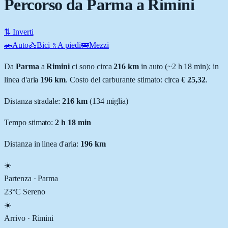
Percorso da Parma a Rimini
⇅ Inverti
🚗
Auto
🚴
Bici
🚶
A piedi
🚌
Mezzi
Da
Parma
a
Rimini
ci sono circa
216
km
in auto (~
2 h 18 min
); in
linea d'aria
196
km
.
Costo del carburante stimato: circa
€ 25,32
.
Distanza stradale
:
216
km
(
134
miglia)
Tempo stimato:
2 h 18 min
Distanza in linea d'aria:
196
km
☀️
Partenza ·
Parma
23
°C
Sereno
☀️
Arrivo ·
Rimini