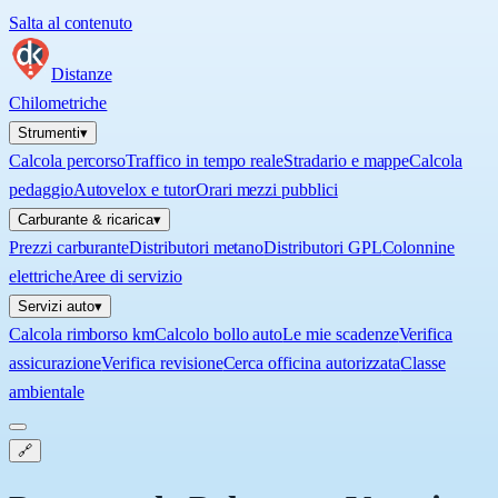
Salta al contenuto
Distanze
Chilometriche
Strumenti
▾
Calcola percorso
Traffico in tempo reale
Stradario e mappe
Calcola
pedaggio
Autovelox e tutor
Orari mezzi pubblici
Carburante & ricarica
▾
Prezzi carburante
Distributori metano
Distributori GPL
Colonnine
elettriche
Aree di servizio
Servizi auto
▾
Calcola rimborso km
Calcolo bollo auto
Le mie scadenze
Verifica
assicurazione
Verifica revisione
Cerca officina autorizzata
Classe
ambientale
🔗