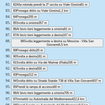
82
Alla rotonda prendi la 2ª uscita su Viale Giostra
81 m
83
Prosegui dritto su Viale Giostra
1,2 km
84
Prosegui
205 m
85
Svolta a sinistra
357 m
86
Al bivio tieni leggermente a sinistra
91 m
87
Al bivio tieni leggermente a destra
167 m
88
Svolta leggermente a destra su Messina - Villa San
Giovanni
6,5 km
89
Prosegui dritto
20 m
90
Svolta a destra
181 m
91
Svolta dritto su Via dei Marinai d'Italia
335 m
92
Svolta a destra
555 m
93
Prosegui
212 m
94
Svolta dritto su Strada Statale 738 di Villa San Giovanni
937 m
95
Prendi la rampa di accesso
60 m
96
Al bivio tieni leggermente a sinistra
705 m
97
Immettiti su Autostrada del Mediterraneo
422,6 km