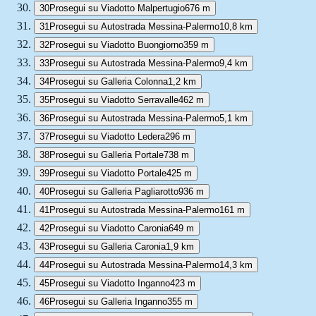
30
Prosegui su Viadotto Malpertugio
676 m
31
Prosegui su Autostrada Messina-Palermo
10,8 km
32
Prosegui su Viadotto Buongiorno
359 m
33
Prosegui su Autostrada Messina-Palermo
9,4 km
34
Prosegui su Galleria Colonna
1,2 km
35
Prosegui su Viadotto Serravalle
462 m
36
Prosegui su Autostrada Messina-Palermo
5,1 km
37
Prosegui su Viadotto Ledera
296 m
38
Prosegui su Galleria Portale
738 m
39
Prosegui su Viadotto Portale
425 m
40
Prosegui su Galleria Pagliarotto
936 m
41
Prosegui su Autostrada Messina-Palermo
161 m
42
Prosegui su Viadotto Caronia
649 m
43
Prosegui su Galleria Caronia
1,9 km
44
Prosegui su Autostrada Messina-Palermo
14,3 km
45
Prosegui su Viadotto Inganno
423 m
46
Prosegui su Galleria Inganno
355 m