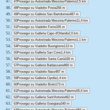
47
Prosegui su Autostrada Messina-Palermo
2,5 km
48
Prosegui su Viadotto Posta
256 m
49
Prosegui su Galleria San Bartolomeo
487 m
50
Prosegui su Autostrada Messina-Palermo
11,4 km
51
Prosegui su Viadotto Forno
335 m
52
Prosegui su Galleria Capo d'Orlando
2,0 km
53
Prosegui su Autostrada Messina-Palermo
1,1 km
54
Prosegui su Viadotto Buongiorno
113 m
55
Prosegui su Galleria San Cono
1,4 km
56
Prosegui su Viadotto Santa Carrà
160 m
57
Prosegui su Galleria Baldassarre
860 m
58
Prosegui su Viadotto Naso
487 m
59
Prosegui su Galleria Cipolla
1,4 km
60
Prosegui su Viadotto Brolo
173 m
61
Prosegui su Autostrada Messina-Palermo
55,6 km
62
Prosegui su Galleria Sant'Antonio
462 m
63
Prosegui su Galleria Grangiara
340 m
64
Prosegui su Autostrada Messina-Palermo
956 m