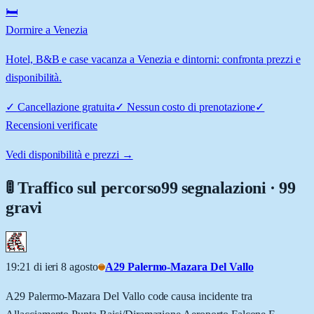
🛏️
Dormire a Venezia
Hotel, B&B e case vacanza a Venezia e dintorni: confronta prezzi e
disponibilità.
✓
Cancellazione gratuita
✓
Nessun costo di prenotazione
✓
Recensioni verificate
Vedi disponibilità e prezzi →
🚦 Traffico sul percorso
99 segnalazioni · 99
gravi
19:21 di ieri 8 agosto
A29 Palermo-Mazara Del Vallo
A29 Palermo-Mazara Del Vallo code causa incidente tra