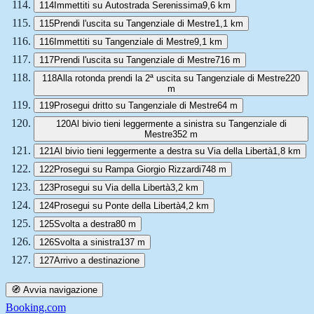
114
Immettiti su Autostrada Serenissima
9,6 km
115
Prendi l'uscita su Tangenziale di Mestre
1,1 km
116
Immettiti su Tangenziale di Mestre
9,1 km
117
Prendi l'uscita su Tangenziale di Mestre
716 m
118
Alla rotonda prendi la 2ª uscita su Tangenziale di Mestre
220
m
119
Prosegui dritto su Tangenziale di Mestre
64 m
120
Al bivio tieni leggermente a sinistra su Tangenziale di
Mestre
352 m
121
Al bivio tieni leggermente a destra su Via della Libertà
1,8 km
122
Prosegui su Rampa Giorgio Rizzardi
748 m
123
Prosegui su Via della Libertà
3,2 km
124
Prosegui su Ponte della Libertà
4,2 km
125
Svolta a destra
80 m
126
Svolta a sinistra
137 m
127
Arrivo a destinazione
🧭 Avvia navigazione
Booking.com