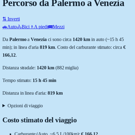
Percorso da Palermo a Venezia
⇅ Inverti
🚗
Auto
🚴
Bici
🚶
A piedi
🚌
Mezzi
Da
Palermo
a
Venezia
ci sono circa
1420
km
in auto (~
15 h 45
min
); in linea d'aria
819
km
.
Costo del carburante stimato: circa
€
166,12
.
Distanza stradale
:
1420
km
(
882
miglia)
Tempo stimato:
15 h 45 min
Distanza in linea d'aria:
819
km
Opzioni di viaggio
Costo stimato del viaggio
Carburante (
Auto
, ~
6.5
L
/100km):
€ 166,12