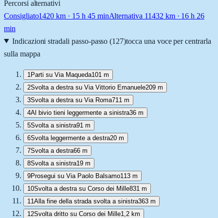
Percorsi alternativi
Consigliato
1420
km ·
15 h 45 min
Alternativa 1
1432
km ·
16 h 26
min
Indicazioni stradali passo-passo (
127
)
tocca una voce per centrarla
sulla mappa
1
Parti su Via Maqueda
101 m
2
Svolta a destra su Via Vittorio Emanuele
209 m
3
Svolta a destra su Via Roma
711 m
4
Al bivio tieni leggermente a sinistra
36 m
5
Svolta a sinistra
91 m
6
Svolta leggermente a destra
20 m
7
Svolta a destra
66 m
8
Svolta a sinistra
19 m
9
Prosegui su Via Paolo Balsamo
113 m
10
Svolta a destra su Corso dei Mille
831 m
11
Alla fine della strada svolta a sinistra
363 m
12
Svolta dritto su Corso dei Mille
1,2 km