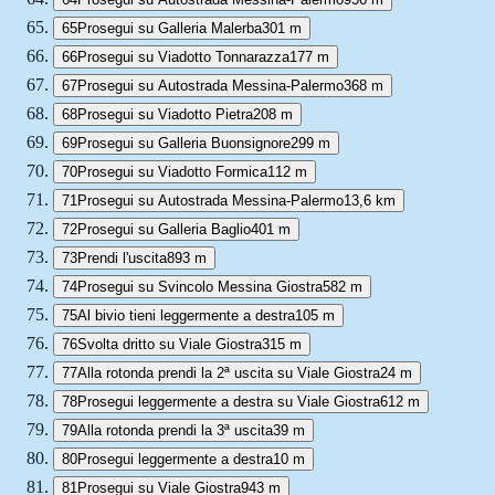
65
Prosegui su Galleria Malerba
301 m
66
Prosegui su Viadotto Tonnarazza
177 m
67
Prosegui su Autostrada Messina-Palermo
368 m
68
Prosegui su Viadotto Pietra
208 m
69
Prosegui su Galleria Buonsignore
299 m
70
Prosegui su Viadotto Formica
112 m
71
Prosegui su Autostrada Messina-Palermo
13,6 km
72
Prosegui su Galleria Baglio
401 m
73
Prendi l'uscita
893 m
74
Prosegui su Svincolo Messina Giostra
582 m
75
Al bivio tieni leggermente a destra
105 m
76
Svolta dritto su Viale Giostra
315 m
77
Alla rotonda prendi la 2ª uscita su Viale Giostra
24 m
78
Prosegui leggermente a destra su Viale Giostra
612 m
79
Alla rotonda prendi la 3ª uscita
39 m
80
Prosegui leggermente a destra
10 m
81
Prosegui su Viale Giostra
943 m