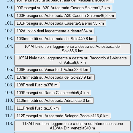
98
Prendi l'uscita su Autostrada del Mediterraneo
9,0 km
99
Prosegui su A30 Autostrada Caserta Salerno
1,2 km
100
Prosegui su Autostrada A30 Caserta-Salerno
46,3 km
101
Prosegui su Autostrada Caserta-Salerno
7,5 km
102
Al bivio tieni leggermente a destra
654 m
103
Immettiti su Autostrada del Sole
440,8 km
104
Al bivio tieni leggermente a destra su Autostrada del
Sole
35,6 km
105
Al bivio tieni leggermente a destra su Raccordo A1-Variante
di Valico
6,6 km
106
Prosegui su Variante di Valico
32,6 km
107
Immettiti su Autostrada del Sole
23,9 km
108
Prendi l'uscita
378 m
109
Prosegui su Ramo Casalecchio
5,4 km
110
Immettiti su Autostrada Adriatica
5,0 km
111
Prendi l'uscita
1,0 km
112
Prosegui su Autostrada Bologna-Padova
116,0 km
113
Al bivio tieni leggermente a destra su Interconnessione
A13/A4 Dir. Venezia
540 m