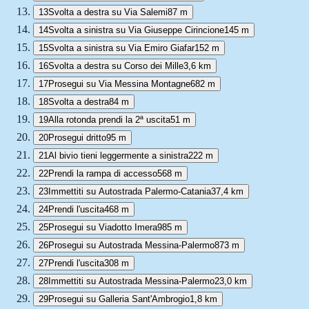
13
Svolta a destra su Via Salemi
87 m
14
Svolta a sinistra su Via Giuseppe Cirincione
145 m
15
Svolta a sinistra su Via Emiro Giafar
152 m
16
Svolta a destra su Corso dei Mille
3,6 km
17
Prosegui su Via Messina Montagne
682 m
18
Svolta a destra
84 m
19
Alla rotonda prendi la 2ª uscita
51 m
20
Prosegui dritto
95 m
21
Al bivio tieni leggermente a sinistra
222 m
22
Prendi la rampa di accesso
568 m
23
Immettiti su Autostrada Palermo-Catania
37,4 km
24
Prendi l'uscita
468 m
25
Prosegui su Viadotto Imera
985 m
26
Prosegui su Autostrada Messina-Palermo
873 m
27
Prendi l'uscita
308 m
28
Immettiti su Autostrada Messina-Palermo
23,0 km
29
Prosegui su Galleria Sant'Ambrogio
1,8 km