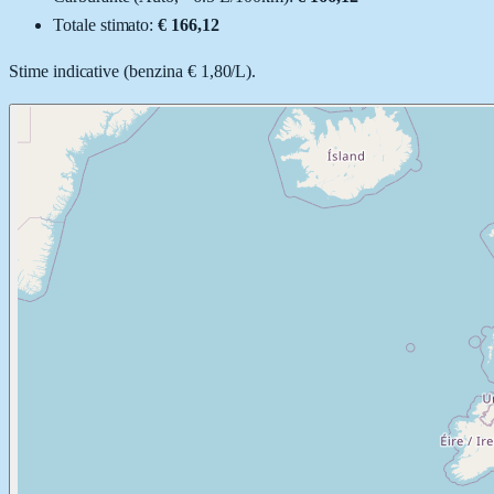
Totale stimato:
€ 166,12
Stime indicative (
benzina
€ 1,80
/
L
).