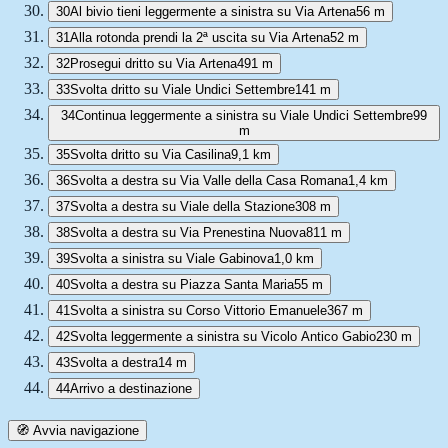
30
Al bivio tieni leggermente a sinistra su Via Artena
56 m
31
Alla rotonda prendi la 2ª uscita su Via Artena
52 m
32
Prosegui dritto su Via Artena
491 m
33
Svolta dritto su Viale Undici Settembre
141 m
34
Continua leggermente a sinistra su Viale Undici Settembre
99
m
35
Svolta dritto su Via Casilina
9,1 km
36
Svolta a destra su Via Valle della Casa Romana
1,4 km
37
Svolta a destra su Viale della Stazione
308 m
38
Svolta a destra su Via Prenestina Nuova
811 m
39
Svolta a sinistra su Viale Gabinova
1,0 km
40
Svolta a destra su Piazza Santa Maria
55 m
41
Svolta a sinistra su Corso Vittorio Emanuele
367 m
42
Svolta leggermente a sinistra su Vicolo Antico Gabio
230 m
43
Svolta a destra
14 m
44
Arrivo a destinazione
🧭 Avvia navigazione