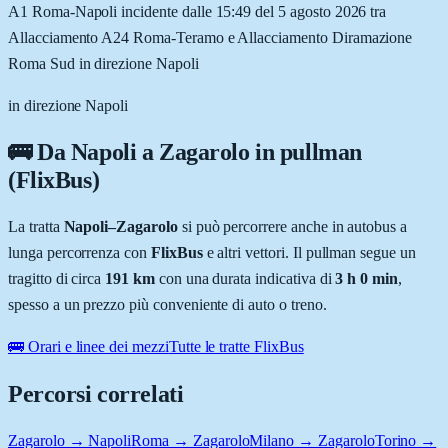
A1 Roma-Napoli incidente dalle 15:49 del 5 agosto 2026 tra
Allacciamento A24 Roma-Teramo e Allacciamento Diramazione
Roma Sud in direzione Napoli
in direzione Napoli
🚌 Da
Napoli
a
Zagarolo
in pullman
(FlixBus)
La tratta
Napoli
–
Zagarolo
si può percorrere anche in autobus a
lunga percorrenza con
FlixBus
e altri vettori. Il pullman segue un
tragitto di circa
191
km
con una durata indicativa di
3 h 0 min
,
spesso a un prezzo più conveniente di auto o treno.
🚌 Orari e linee dei mezzi
Tutte le tratte FlixBus
Percorsi correlati
Zagarolo → Napoli
Roma → Zagarolo
Milano → Zagarolo
Torino →