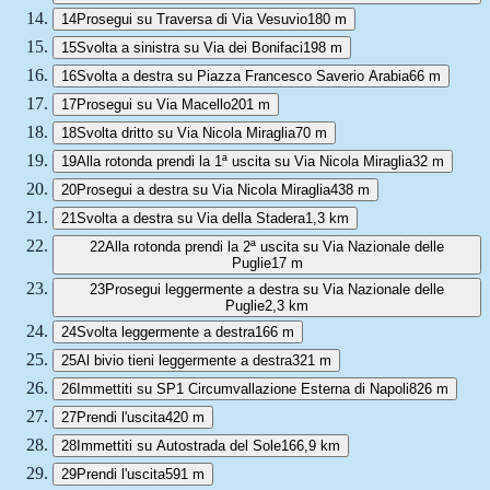
14
Prosegui su Traversa di Via Vesuvio
180 m
15
Svolta a sinistra su Via dei Bonifaci
198 m
16
Svolta a destra su Piazza Francesco Saverio Arabia
66 m
17
Prosegui su Via Macello
201 m
18
Svolta dritto su Via Nicola Miraglia
70 m
19
Alla rotonda prendi la 1ª uscita su Via Nicola Miraglia
32 m
20
Prosegui a destra su Via Nicola Miraglia
438 m
21
Svolta a destra su Via della Stadera
1,3 km
22
Alla rotonda prendi la 2ª uscita su Via Nazionale delle
Puglie
17 m
23
Prosegui leggermente a destra su Via Nazionale delle
Puglie
2,3 km
24
Svolta leggermente a destra
166 m
25
Al bivio tieni leggermente a destra
321 m
26
Immettiti su SP1 Circumvallazione Esterna di Napoli
826 m
27
Prendi l'uscita
420 m
28
Immettiti su Autostrada del Sole
166,9 km
29
Prendi l'uscita
591 m