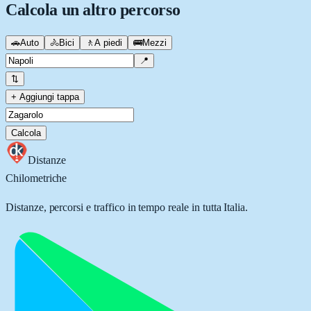
Calcola un altro percorso
🚗
Auto
🚴
Bici
🚶
A piedi
🚌
Mezzi
📍
⇅
+ Aggiungi tappa
Calcola
Distanze
Chilometriche
Distanze, percorsi e traffico in tempo reale in tutta Italia.