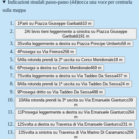
Indicazioni stradali passo-passo (
44
)
tocca una voce per centrarla
sulla mappa
1
Parti su Piazza Giuseppe Garibaldi
10 m
2
Al bivio tieni leggermente a sinistra su Piazza Giuseppe
Garibaldi
191 m
3
Svolta leggermente a destra su Piazza Principe Umberto
58 m
4
Prosegui su Via Firenze
258 m
5
Alla rotonda prendi la 2ª uscita su Corso Meridionale
18 m
6
Prosegui a destra su Corso Meridionale
469 m
7
Svolta leggermente a destra su Via Taddeo Da Sessa
437 m
8
Alla rotonda prendi la 1ª uscita su Via Taddeo Da Sessa
24 m
9
Prosegui dritto su Via Taddeo Da Sessa
488 m
10
Alla rotonda prendi la 3ª uscita su Via Emanuele Gianturco
39
m
11
Prosegui leggermente a destra su Via Emanuele Gianturco
264
m
12
Svolta a destra su Traversa di Via Emanuele Gianturco
231 m
13
Svolta a sinistra su Traversa di Via Marino Di Caramanico
209
m