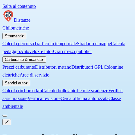
Salta al contenuto
Distanze
Chilometriche
Strumenti
▾
Calcola percorso
Traffico in tempo reale
Stradario e mappe
Calcola
pedaggio
Autovelox e tutor
Orari mezzi pubblici
Carburante & ricarica
▾
Prezzi carburante
Distributori metano
Distributori GPL
Colonnine
elettriche
Aree di servizio
Servizi auto
▾
Calcola rimborso km
Calcolo bollo auto
Le mie scadenze
Verifica
assicurazione
Verifica revisione
Cerca officina autorizzata
Classe
ambientale
🔗