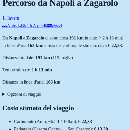
Percorso da Napoli a Zagarolo
⇅ Inverti
🚗
Auto
🚴
Bici
🚶
A piedi
🚌
Mezzi
Da
Napoli
a
Zagarolo
ci sono circa
191
km
in auto (~
2 h 13 min
);
in linea d'aria
163
km
.
Costo del carburante stimato: circa
€ 22,33
.
Distanza stradale
:
191
km
(
119
miglia)
Tempo stimato:
2 h 13 min
Distanza in linea d'aria:
163
km
Opzioni di viaggio
Costo stimato del viaggio
Carburante (
Auto
, ~
6.5
L
/100km):
€ 22,33
Pedaggio (
Caserta Centro
→
San Cesareo
):
€ 13,30