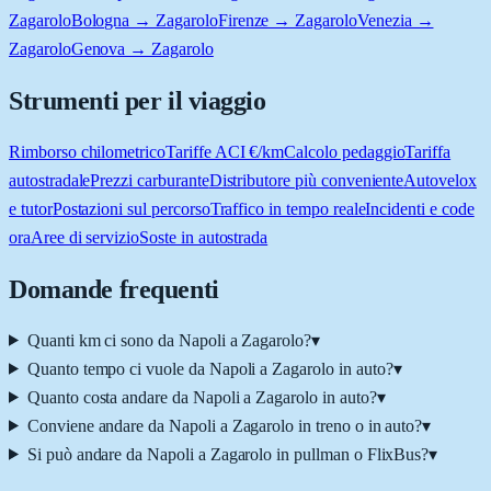
Zagarolo
Bologna → Zagarolo
Firenze → Zagarolo
Venezia →
Zagarolo
Genova → Zagarolo
Strumenti per il viaggio
Rimborso chilometrico
Tariffe ACI €/km
Calcolo pedaggio
Tariffa
autostradale
Prezzi carburante
Distributore più conveniente
Autovelox
e tutor
Postazioni sul percorso
Traffico in tempo reale
Incidenti e code
ora
Aree di servizio
Soste in autostrada
Domande frequenti
Quanti km ci sono da Napoli a Zagarolo?
▾
Quanto tempo ci vuole da Napoli a Zagarolo in auto?
▾
Quanto costa andare da Napoli a Zagarolo in auto?
▾
Conviene andare da Napoli a Zagarolo in treno o in auto?
▾
Si può andare da Napoli a Zagarolo in pullman o FlixBus?
▾