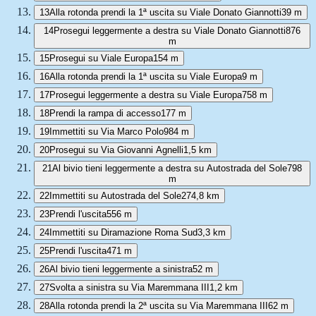
13
Alla rotonda prendi la 1ª uscita su Viale Donato Giannotti
39 m
14
Prosegui leggermente a destra su Viale Donato Giannotti
876
m
15
Prosegui su Viale Europa
154 m
16
Alla rotonda prendi la 1ª uscita su Viale Europa
9 m
17
Prosegui leggermente a destra su Viale Europa
758 m
18
Prendi la rampa di accesso
177 m
19
Immettiti su Via Marco Polo
984 m
20
Prosegui su Via Giovanni Agnelli
1,5 km
21
Al bivio tieni leggermente a destra su Autostrada del Sole
798
m
22
Immettiti su Autostrada del Sole
274,8 km
23
Prendi l'uscita
556 m
24
Immettiti su Diramazione Roma Sud
3,3 km
25
Prendi l'uscita
471 m
26
Al bivio tieni leggermente a sinistra
52 m
27
Svolta a sinistra su Via Maremmana III
1,2 km
28
Alla rotonda prendi la 2ª uscita su Via Maremmana III
62 m