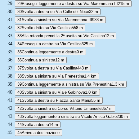
29
Prosegui leggermente a destra su Via Maremmana III
215 m
30
Svolta a destra su Via Colle del Noce
32 m
31
Svolta a sinistra su Via Maremmana III
933 m
32
Svolta dritto su Via Casilina
558 m
33
Alla rotonda prendi la 2ª uscita su Via Casilina
12 m
34
Prosegui a destra su Via Casilina
325 m
35
Continua leggermente a destra
9 m
36
Continua a sinistra
12 m
37
Svolta a destra su Via Casilina
443 m
38
Svolta a sinistra su Via Prenestina
1,4 km
39
Continua leggermente a sinistra su Via Prenestina
1,3 km
40
Svolta a sinistra su Viale Gabinova
1,0 km
41
Svolta a destra su Piazza Santa Maria
55 m
42
Svolta a sinistra su Corso Vittorio Emanuele
367 m
43
Svolta leggermente a sinistra su Vicolo Antico Gabio
230 m
44
Svolta a destra
14 m
45
Arrivo a destinazione