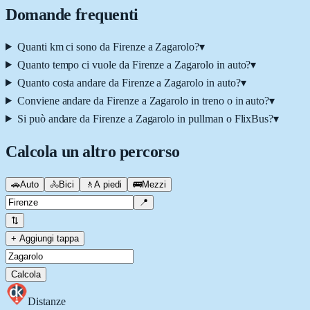
Domande frequenti
Quanti km ci sono da Firenze a Zagarolo?
▾
Quanto tempo ci vuole da Firenze a Zagarolo in auto?
▾
Quanto costa andare da Firenze a Zagarolo in auto?
▾
Conviene andare da Firenze a Zagarolo in treno o in auto?
▾
Si può andare da Firenze a Zagarolo in pullman o FlixBus?
▾
Calcola un altro percorso
🚗
Auto
🚴
Bici
🚶
A piedi
🚌
Mezzi
📍
⇅
+ Aggiungi tappa
Calcola
Distanze