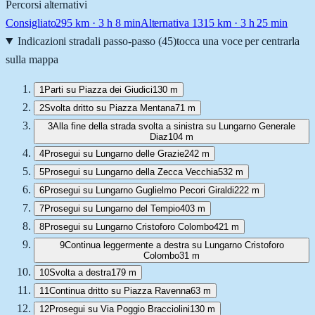
Percorsi alternativi
Consigliato
295
km ·
3 h 8 min
Alternativa 1
315
km ·
3 h 25 min
Indicazioni stradali passo-passo (
45
)
tocca una voce per centrarla
sulla mappa
1
Parti su Piazza dei Giudici
130 m
2
Svolta dritto su Piazza Mentana
71 m
3
Alla fine della strada svolta a sinistra su Lungarno Generale
Diaz
104 m
4
Prosegui su Lungarno delle Grazie
242 m
5
Prosegui su Lungarno della Zecca Vecchia
532 m
6
Prosegui su Lungarno Guglielmo Pecori Giraldi
222 m
7
Prosegui su Lungarno del Tempio
403 m
8
Prosegui su Lungarno Cristoforo Colombo
421 m
9
Continua leggermente a destra su Lungarno Cristoforo
Colombo
31 m
10
Svolta a destra
179 m
11
Continua dritto su Piazza Ravenna
63 m
12
Prosegui su Via Poggio Bracciolini
130 m