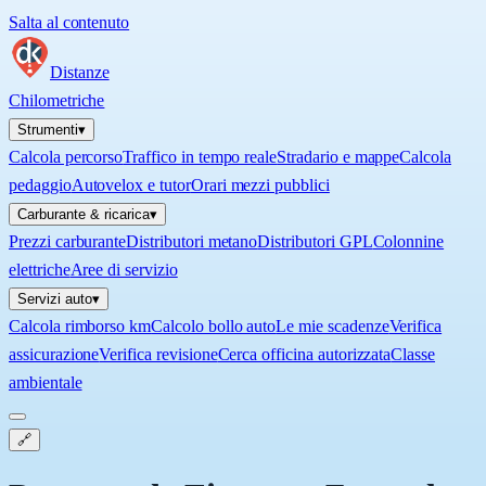
Salta al contenuto
Distanze
Chilometriche
Strumenti
▾
Calcola percorso
Traffico in tempo reale
Stradario e mappe
Calcola
pedaggio
Autovelox e tutor
Orari mezzi pubblici
Carburante & ricarica
▾
Prezzi carburante
Distributori metano
Distributori GPL
Colonnine
elettriche
Aree di servizio
Servizi auto
▾
Calcola rimborso km
Calcolo bollo auto
Le mie scadenze
Verifica
assicurazione
Verifica revisione
Cerca officina autorizzata
Classe
ambientale
🔗