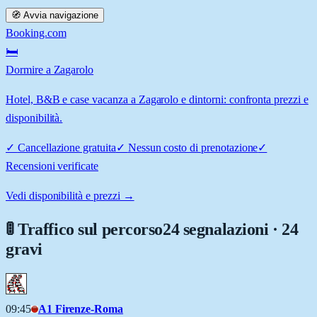
🧭 Avvia navigazione
Booking.com
🛏️
Dormire a Zagarolo
Hotel, B&B e case vacanza a Zagarolo e dintorni: confronta prezzi e
disponibilità.
✓
Cancellazione gratuita
✓
Nessun costo di prenotazione
✓
Recensioni verificate
Vedi disponibilità e prezzi →
🚦 Traffico sul percorso
24 segnalazioni · 24
gravi
09:45
A1 Firenze-Roma