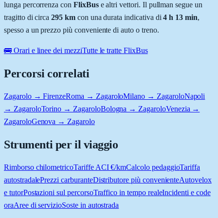
lunga percorrenza con
FlixBus
e altri vettori. Il pullman segue un
tragitto di circa
295
km
con una durata indicativa di
4 h 13 min
,
spesso a un prezzo più conveniente di auto o treno.
🚌 Orari e linee dei mezzi
Tutte le tratte FlixBus
Percorsi correlati
Zagarolo → Firenze
Roma → Zagarolo
Milano → Zagarolo
Napoli
→ Zagarolo
Torino → Zagarolo
Bologna → Zagarolo
Venezia →
Zagarolo
Genova → Zagarolo
Strumenti per il viaggio
Rimborso chilometrico
Tariffe ACI €/km
Calcolo pedaggio
Tariffa
autostradale
Prezzi carburante
Distributore più conveniente
Autovelox
e tutor
Postazioni sul percorso
Traffico in tempo reale
Incidenti e code
ora
Aree di servizio
Soste in autostrada