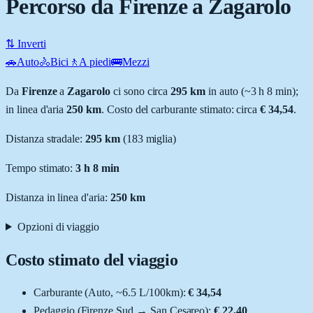
Percorso da Firenze a Zagarolo
⇅ Inverti
🚗
Auto
🚴
Bici
🚶
A piedi
🚌
Mezzi
Da
Firenze
a
Zagarolo
ci sono circa
295
km
in auto (~
3 h 8 min
);
in linea d'aria
250
km
.
Costo del carburante stimato: circa
€ 34,54
.
Distanza stradale
:
295
km
(
183
miglia)
Tempo stimato:
3 h 8 min
Distanza in linea d'aria:
250
km
Opzioni di viaggio
Costo stimato del viaggio
Carburante (
Auto
, ~
6.5
L
/100km):
€ 34,54
Pedaggio (
Firenze Sud
→
San Cesareo
):
€ 22,40