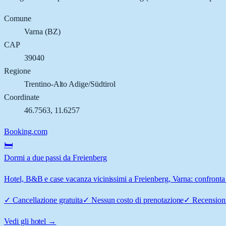
Comune
Varna
(
BZ
)
CAP
39040
Regione
Trentino-Alto Adige/Südtirol
Coordinate
46.7563
,
11.6257
Booking.com
🛏️
Dormi a due passi da Freienberg
Hotel, B&B e case vacanza vicinissimi a Freienberg, Varna: confronta p
✓
Cancellazione gratuita
✓
Nessun costo di prenotazione
✓
Recensioni
Vedi gli hotel →