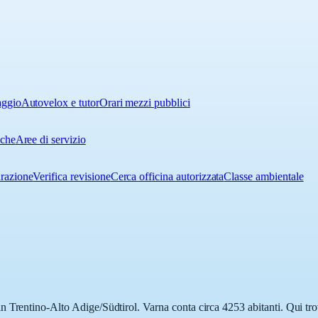
aggio
Autovelox e tutor
Orari mezzi pubblici
iche
Aree di servizio
urazione
Verifica revisione
Cerca officina autorizzata
Classe ambientale
 Trentino-Alto Adige/Südtirol. Varna conta circa 4253 abitanti. Qui trov