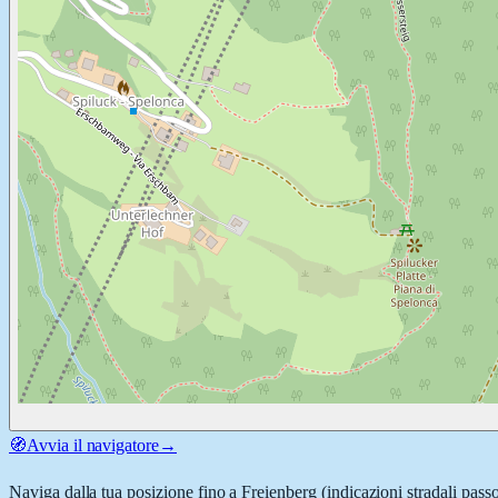
🧭
Avvia il navigatore
→
Naviga dalla tua posizione fino a
Freienberg
(indicazioni stradali pass