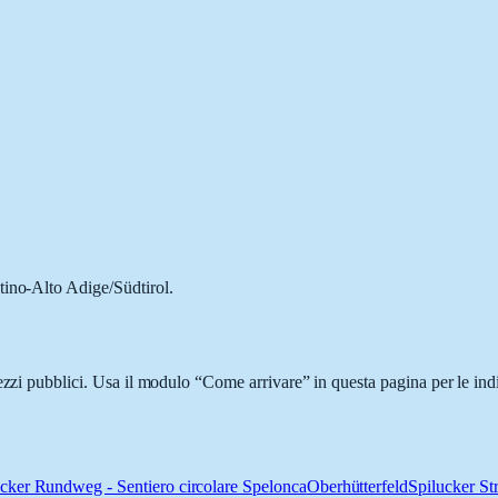
tino-Alto Adige/Südtirol.
ezzi pubblici. Usa il modulo “Come arrivare” in questa pagina per le ind
cker Rundweg - Sentiero circolare Spelonca
Oberhütterfeld
Spilucker St