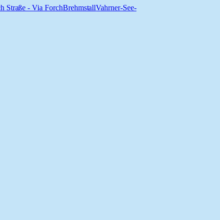
h Straße - Via Forch
Brehmstall
Vahrner-See-