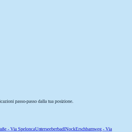
icazioni passo-passo dalla tua posizione.
raße - Via Spelonca
Unterseeberbadl
Nock
Erschbamweg - Via