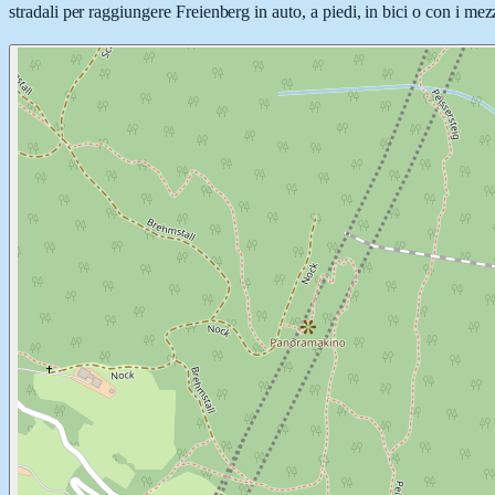
stradali per raggiungere Freienberg in auto, a piedi, in bici o con i mez