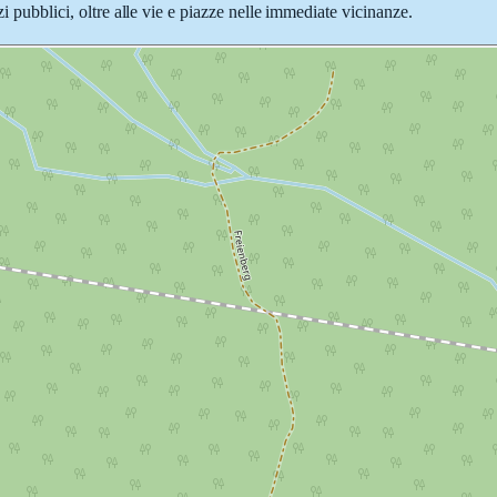
zi pubblici, oltre alle vie e piazze nelle immediate vicinanze.