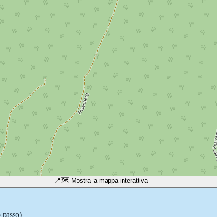
📍
🗺️ Mostra la mappa interattiva
o passo)