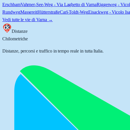
Erschbam
Vahrner-See-Weg - Via Laghetto di Varna
Riggerweg - Vico
Rundweg
Massereit
Hütterstraße
Carl-Toldt-Weg
Eisackweg - Vicolo Is
Vedi tutte le vie di
Varna
→
Distanze
Chilometriche
Distanze, percorsi e traffico in tempo reale in tutta Italia.