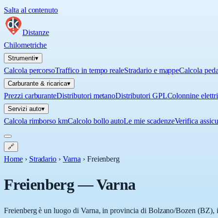
Salta al contenuto
Distanze
Chilometriche
Strumenti
▾
Calcola percorso
Traffico in tempo reale
Stradario e mappe
Calcola ped
Carburante & ricarica
▾
Prezzi carburante
Distributori metano
Distributori GPL
Colonnine elettr
Servizi auto
▾
Calcola rimborso km
Calcolo bollo auto
Le mie scadenze
Verifica assic
🔗
Home
›
Stradario
›
Varna
›
Freienberg
Freienberg
—
Varna
Freienberg è un luogo di Varna, in provincia di Bolzano/Bozen (BZ), in