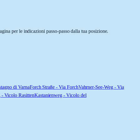
gina per le indicazioni passo-passo dalla tua posizione.
stagno di Varna
Forch Straße - Via Forch
Vahrner-See-Weg - Via
 - Vicolo Rasitten
Kastanienweg - Vicolo del