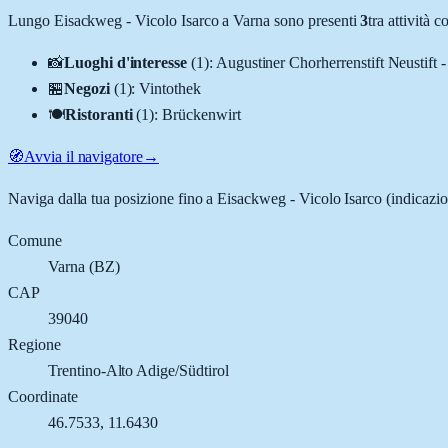
Lungo
Eisackweg - Vicolo Isarco
a
Varna
sono presenti
3
tra attività
📸
Luoghi d'interesse
(
1
)
:
Augustiner Chorherrenstift Neustift 
🏪
Negozi
(
1
)
:
Vintothek
🍽️
Ristoranti
(
1
)
:
Brückenwirt
🧭
Avvia il navigatore
→
Naviga dalla tua posizione fino a
Eisackweg - Vicolo Isarco
(indicazio
Comune
Varna
(
BZ
)
CAP
39040
Regione
Trentino-Alto Adige/Südtirol
Coordinate
46.7533
,
11.6430