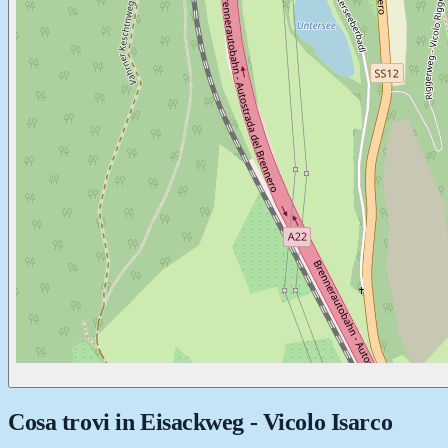
Cosa trovi in
Eisackweg - Vicolo Isarco