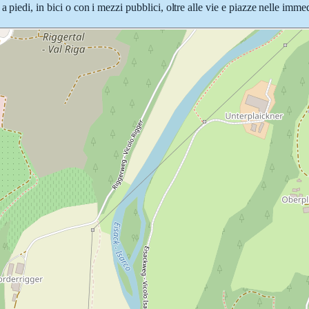
 piedi, in bici o con i mezzi pubblici, oltre alle vie e piazze nelle imme