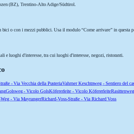
ozen (BZ), Trentino-Alto Adige/Südtirol.
n bici o con i mezzi pubblici. Usa il modulo “Come arrivare” in questa pa
e luoghi d'interesse, tra cui luoghi d'interesse, negozi, ristoranti.
co
Straße - Via Vecchia della Pusteria
Vahrner Keschtnweg - Sentiero del ca
ang
Golsweg - Vicolo Gols
Köfererleite - Vicolo Köfererleite
Rasittenweg
-Weg - Via Mayranger
Richard-Voss-Straße - Via Richard Voss