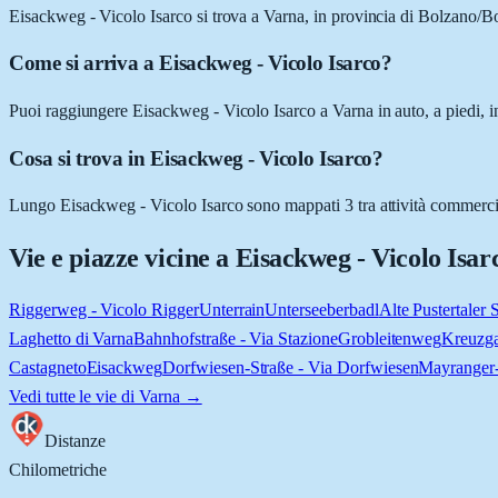
Eisackweg - Vicolo Isarco si trova a Varna, in provincia di Bolzano/B
Come si arriva a Eisackweg - Vicolo Isarco?
Puoi raggiungere Eisackweg - Vicolo Isarco a Varna in auto, a piedi, i
Cosa si trova in Eisackweg - Vicolo Isarco?
Lungo Eisackweg - Vicolo Isarco sono mappati 3 tra attività commerciali 
Vie e piazze vicine a
Eisackweg - Vicolo Isar
Riggerweg - Vicolo Rigger
Unterrain
Unterseeberbadl
Alte Pustertaler 
Laghetto di Varna
Bahnhofstraße - Via Stazione
Grobleitenweg
Kreuzg
Castagneto
Eisackweg
Dorfwiesen-Straße - Via Dorfwiesen
Mayranger
Vedi tutte le vie di
Varna
→
Distanze
Chilometriche