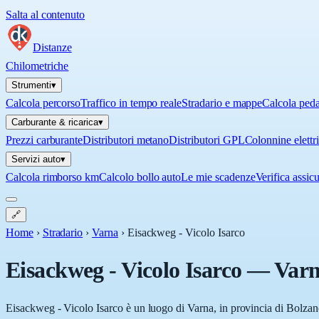
Salta al contenuto
Distanze
Chilometriche
Strumenti
▾
Calcola percorso
Traffico in tempo reale
Stradario e mappe
Calcola ped
Carburante & ricarica
▾
Prezzi carburante
Distributori metano
Distributori GPL
Colonnine elettr
Servizi auto
▾
Calcola rimborso km
Calcolo bollo auto
Le mie scadenze
Verifica assic
🔗
Home
›
Stradario
›
Varna
›
Eisackweg - Vicolo Isarco
Eisackweg - Vicolo Isarco
—
Var
Eisackweg - Vicolo Isarco è un luogo di Varna, in provincia di Bolzano