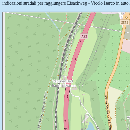
indicazioni stradali per raggiungere Eisackweg - Vicolo Isarco in auto, a