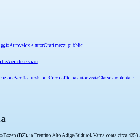
aggio
Autovelox e tutor
Orari mezzi pubblici
iche
Aree di servizio
urazione
Verifica revisione
Cerca officina autorizzata
Classe ambientale
na
/Bozen (BZ), in Trentino-Alto Adige/Südtirol. Varna conta circa 4253 ab