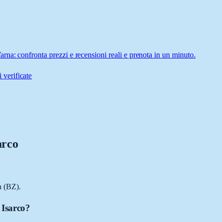
na: confronta prezzi e recensioni reali e prenota in un minuto.
 verificate
arco
a (BZ).
 Isarco?