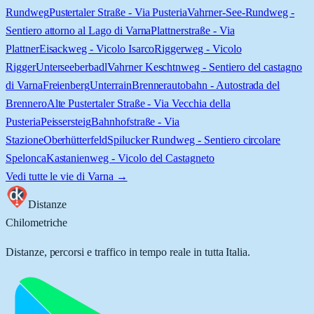
Rundweg
Pustertaler Straße - Via Pusteria
Vahrner-See-Rundweg -
Sentiero attorno al Lago di Varna
Plattnerstraße - Via
Plattner
Eisackweg - Vicolo Isarco
Riggerweg - Vicolo
Rigger
Unterseeberbadl
Vahrner Keschtnweg - Sentiero del castagno
di Varna
Freienberg
Unterrain
Brennerautobahn - Autostrada del
Brennero
Alte Pustertaler Straße - Via Vecchia della
Pusteria
Peissersteig
Bahnhofstraße - Via
Stazione
Oberhütterfeld
Spilucker Rundweg - Sentiero circolare
Spelonca
Kastanienweg - Vicolo del Castagneto
Vedi tutte le vie di
Varna
→
Distanze
Chilometriche
Distanze, percorsi e traffico in tempo reale in tutta Italia.