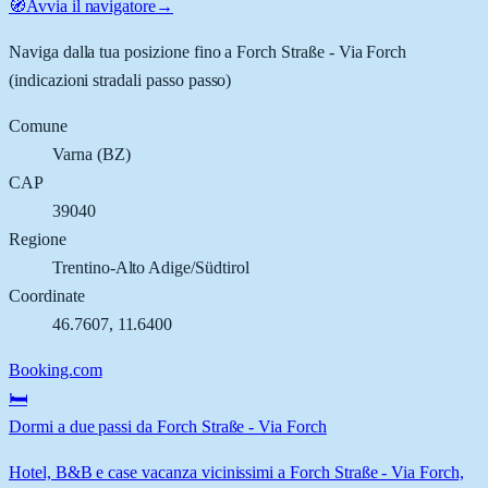
🧭
Avvia il navigatore
→
Naviga dalla tua posizione fino a
Forch Straße - Via Forch
(indicazioni stradali passo passo)
Comune
Varna
(
BZ
)
CAP
39040
Regione
Trentino-Alto Adige/Südtirol
Coordinate
46.7607
,
11.6400
Booking.com
🛏️
Dormi a due passi da Forch Straße - Via Forch
Hotel, B&B e case vacanza vicinissimi a Forch Straße - Via Forch,