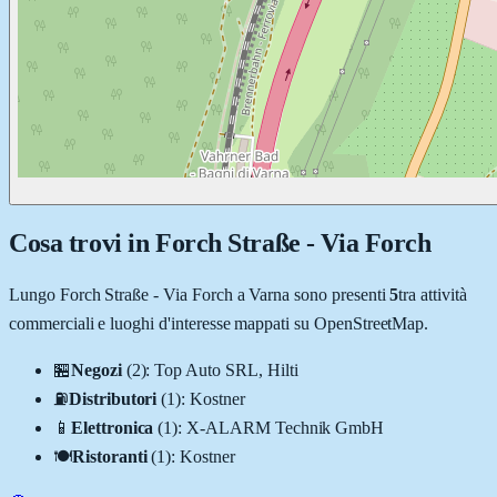
Cosa trovi in
Forch Straße - Via Forch
Lungo
Forch Straße - Via Forch
a
Varna
sono presenti
5
tra attività
commerciali e luoghi d'interesse mappati su OpenStreetMap.
🏪
Negozi
(
2
)
:
Top Auto SRL, Hilti
⛽
Distributori
(
1
)
:
Kostner
📱
Elettronica
(
1
)
:
X-ALARM Technik GmbH
🍽️
Ristoranti
(
1
)
:
Kostner