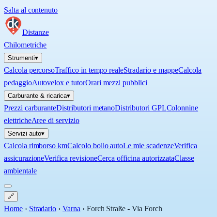
Salta al contenuto
Distanze
Chilometriche
Strumenti
▾
Calcola percorso
Traffico in tempo reale
Stradario e mappe
Calcola
pedaggio
Autovelox e tutor
Orari mezzi pubblici
Carburante & ricarica
▾
Prezzi carburante
Distributori metano
Distributori GPL
Colonnine
elettriche
Aree di servizio
Servizi auto
▾
Calcola rimborso km
Calcolo bollo auto
Le mie scadenze
Verifica
assicurazione
Verifica revisione
Cerca officina autorizzata
Classe
ambientale
🔗
Home
›
Stradario
›
Varna
›
Forch Straße - Via Forch