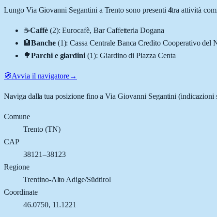
Lungo
Via Giovanni Segantini
a
Trento
sono presenti
4
tra attività c
☕
Caffè
(
2
)
:
Eurocafè, Bar Caffetteria Dogana
🏦
Banche
(
1
)
:
Cassa Centrale Banca Credito Cooperativo del
🌳
Parchi e giardini
(
1
)
:
Giardino di Piazza Centa
🧭
Avvia il navigatore
→
Naviga dalla tua posizione fino a
Via Giovanni Segantini
(indicazioni 
Comune
Trento
(
TN
)
CAP
38121–38123
Regione
Trentino-Alto Adige/Südtirol
Coordinate
46.0750
,
11.1221