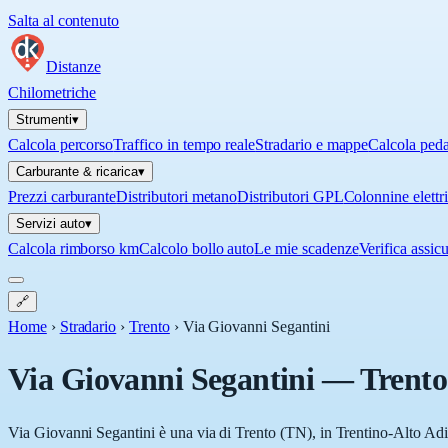
Salta al contenuto
Distanze
Chilometriche
Strumenti
▾
Calcola percorso
Traffico in tempo reale
Stradario e mappe
Calcola ped
Carburante & ricarica
▾
Prezzi carburante
Distributori metano
Distributori GPL
Colonnine elettr
Servizi auto
▾
Calcola rimborso km
Calcolo bollo auto
Le mie scadenze
Verifica assic
🔗
Home
›
Stradario
›
Trento
›
Via Giovanni Segantini
Via Giovanni Segantini
—
Trento
Via Giovanni Segantini è una via di Trento (TN), in Trentino-Alto Adig