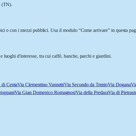
l (TN).
ici o con i mezzi pubblici. Usa il modulo “Come arrivare” in questa pagi
luoghi d'interesse, tra cui caffè, banche, parchi e giardini.
 di Centa
Via Clementino Vannetti
Via Secondo da Trento
Via Dogana
Vi
toppani
Via Gian Domenico Romagnosi
Via della Predara
Via di Pietrastr