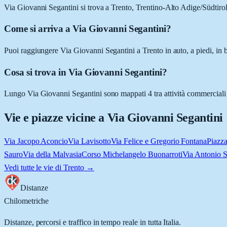
Via Giovanni Segantini si trova a Trento, Trentino-Alto Adige/Südtiro
Come si arriva a Via Giovanni Segantini?
Puoi raggiungere Via Giovanni Segantini a Trento in auto, a piedi, in b
Cosa si trova in Via Giovanni Segantini?
Lungo Via Giovanni Segantini sono mappati 4 tra attività commerciali e 
Vie e piazze vicine a
Via Giovanni Segantini
Via Jacopo Aconcio
Via Lavisotto
Via Felice e Gregorio Fontana
Piazza
Sauro
Via della Malvasia
Corso Michelangelo Buonarroti
Via Antonio S
Vedi tutte le vie di
Trento
→
Distanze
Chilometriche
Distanze, percorsi e traffico in tempo reale in tutta Italia.