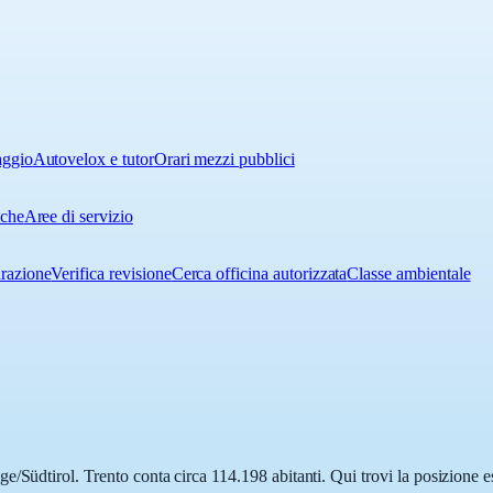
aggio
Autovelox e tutor
Orari mezzi pubblici
iche
Aree di servizio
urazione
Verifica revisione
Cerca officina autorizzata
Classe ambientale
e/Südtirol. Trento conta circa 114.198 abitanti. Qui trovi la posizione 