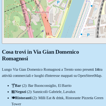
Cosa trovi in
Via Gian Domenico
Romagnosi
Lungo
Via Gian Domenico Romagnosi
a
Trento
sono presenti
14
tra
attività commerciali e luoghi d'interesse mappati su OpenStreetMap.
🍸
Bar
(
2
)
:
Bar Buonconsiglio, El Barrio
🏪
Negozi
(
2
)
:
Sannicolò Gabriele, Lavalux
🍽️
Ristoranti
(
2
)
:
Milli Eat & drink, Ristorante Pizzeria Green
Tower