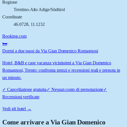
Regione
Trentino-Alto Adige/Südtirol
Coordinate
46.0728
,
11.1232
Booking.com
🛏️
Dormi a due passi da Via Gian Domenico Romagnosi
Hotel, B&B e case vacanza vicinissimi a Via Gian Domenico
Romagnosi, Trento: confronta prezzi e recensioni reali e prenota in
un minuto.
✓
Cancellazione gratuita
✓
Nessun costo di prenotazione
✓
Recensioni verificate
Vedi gli hotel →
Come arrivare a
Via Gian Domenico