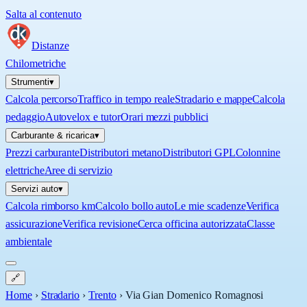
Salta al contenuto
Distanze
Chilometriche
Strumenti
▾
Calcola percorso
Traffico in tempo reale
Stradario e mappe
Calcola
pedaggio
Autovelox e tutor
Orari mezzi pubblici
Carburante & ricarica
▾
Prezzi carburante
Distributori metano
Distributori GPL
Colonnine
elettriche
Aree di servizio
Servizi auto
▾
Calcola rimborso km
Calcolo bollo auto
Le mie scadenze
Verifica
assicurazione
Verifica revisione
Cerca officina autorizzata
Classe
ambientale
🔗
Home
›
Stradario
›
Trento
›
Via Gian Domenico Romagnosi