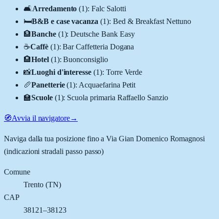
🛋️
Arredamento
(
1
)
:
Falc Salotti
🛏️
B&B e case vacanza
(
1
)
:
Bed & Breakfast Nettuno
🏦
Banche
(
1
)
:
Deutsche Bank Easy
☕
Caffè
(
1
)
:
Bar Caffetteria Dogana
🏨
Hotel
(
1
)
:
Buonconsiglio
📸
Luoghi d'interesse
(
1
)
:
Torre Verde
🥖
Panetterie
(
1
)
:
Acquaefarina Petit
🏫
Scuole
(
1
)
:
Scuola primaria Raffaello Sanzio
🧭
Avvia il navigatore
→
Naviga dalla tua posizione fino a
Via Gian Domenico Romagnosi
(indicazioni stradali passo passo)
Comune
Trento
(
TN
)
CAP
38121–38123