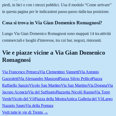
piedi, in bici o con i mezzi pubblici. Usa il modulo “Come arrivare”
in questa pagina per le indicazioni passo-passo dalla tua posizione.
Cosa si trova in Via Gian Domenico Romagnosi?
Lungo Via Gian Domenico Romagnosi sono mappati 14 tra attività
commerciali e luoghi d'interesse, tra cui bar, negozi, ristoranti.
Vie e piazze vicine a
Via Gian Domenico
Romagnosi
Via Francesco Petrarca
Via Clementino Vannetti
Via Antonio
Gazzoletti
Via Alessandro Manzoni
Piazza Silvio Pellico
Piazza
Raffaello Sanzio
Vicolo San Martino
Via San Martino
Via Dogana
Via
Jacopo Aconcio
Via del Suffragio
Piazzetta Nicolò Rasmo
Via Torre
Verde
Vicolo del Vò
Piazza della Mostra
Antica Galleria del Vò
Largo
Nazario Sauro
Via della Pontara
Vedi tutte le vie di
Trento
→