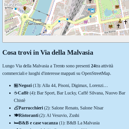
Cosa trovi in
Via della Malvasia
Lungo
Via della Malvasia
a
Trento
sono presenti
24
tra attività
commerciali e luoghi d'interesse mappati su OpenStreetMap.
🏪
Negozi
(
13
)
:
Alla 44, Pisoni, Digimax, Lorenzi
…
☕
Caffè
(
4
)
:
Bar Sport, Bar Lucky, Caffé Silvana, Nuovo Bar
Chistè
💇
Parrucchieri
(
2
)
:
Salone Renato, Salone Nisar
🍽️
Ristoranti
(
2
)
:
Al Vesuvio, Zushi
🛏️
B&B e case vacanza
(
1
)
:
B&B La Malvasia