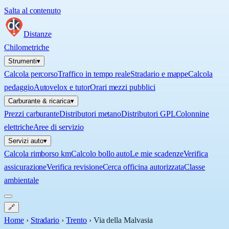
Salta al contenuto
Distanze
Chilometriche
Strumenti
▾
Calcola percorso
Traffico in tempo reale
Stradario e mappe
Calcola
pedaggio
Autovelox e tutor
Orari mezzi pubblici
Carburante & ricarica
▾
Prezzi carburante
Distributori metano
Distributori GPL
Colonnine
elettriche
Aree di servizio
Servizi auto
▾
Calcola rimborso km
Calcolo bollo auto
Le mie scadenze
Verifica
assicurazione
Verifica revisione
Cerca officina autorizzata
Classe
ambientale
🔗
Home
›
Stradario
›
Trento
›
Via della Malvasia