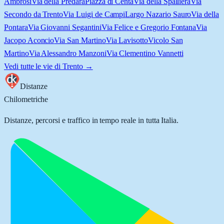
Ambrosi
Via della Predara
Piazza di Centa
Via della Spalliera
Via
Secondo da Trento
Via Luigi de Campi
Largo Nazario Sauro
Via della
Pontara
Via Giovanni Segantini
Via Felice e Gregorio Fontana
Via
Jacopo Aconcio
Via San Martino
Via Lavisotto
Vicolo San
Martino
Via Alessandro Manzoni
Via Clementino Vannetti
Vedi tutte le vie di
Trento
→
Distanze
Chilometriche
Distanze, percorsi e traffico in tempo reale in tutta Italia.