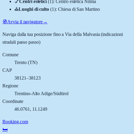
💅
Centri estetici
(
1
)
:
Centro estetica Nilma
⛪
Luoghi di culto
(
1
)
:
Chiesa di San Martino
🧭
Avvia il navigatore
→
Naviga dalla tua posizione fino a
Via della Malvasia
(indicazioni
stradali passo passo)
Comune
Trento
(
TN
)
CAP
38121–38123
Regione
Trentino-Alto Adige/Südtirol
Coordinate
46.0761
,
11.1249
Booking.com
🛏️