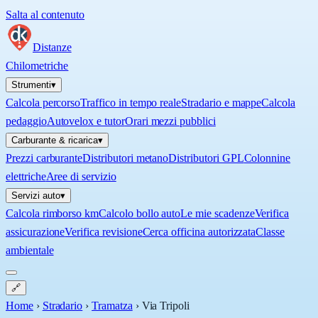
Salta al contenuto
Distanze
Chilometriche
Strumenti
▾
Calcola percorso
Traffico in tempo reale
Stradario e mappe
Calcola
pedaggio
Autovelox e tutor
Orari mezzi pubblici
Carburante & ricarica
▾
Prezzi carburante
Distributori metano
Distributori GPL
Colonnine
elettriche
Aree di servizio
Servizi auto
▾
Calcola rimborso km
Calcolo bollo auto
Le mie scadenze
Verifica
assicurazione
Verifica revisione
Cerca officina autorizzata
Classe
ambientale
🔗
Home
›
Stradario
›
Tramatza
›
Via Tripoli