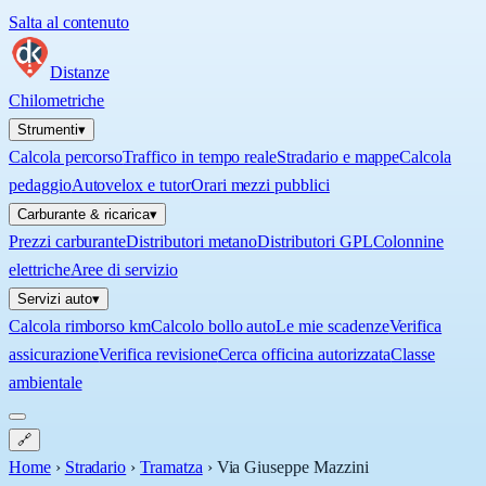
Salta al contenuto
Distanze
Chilometriche
Strumenti
▾
Calcola percorso
Traffico in tempo reale
Stradario e mappe
Calcola
pedaggio
Autovelox e tutor
Orari mezzi pubblici
Carburante & ricarica
▾
Prezzi carburante
Distributori metano
Distributori GPL
Colonnine
elettriche
Aree di servizio
Servizi auto
▾
Calcola rimborso km
Calcolo bollo auto
Le mie scadenze
Verifica
assicurazione
Verifica revisione
Cerca officina autorizzata
Classe
ambientale
🔗
Home
›
Stradario
›
Tramatza
›
Via Giuseppe Mazzini