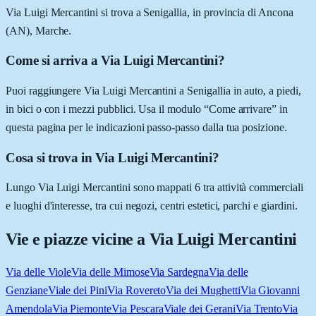
Via Luigi Mercantini si trova a Senigallia, in provincia di Ancona
(AN), Marche.
Come si arriva a Via Luigi Mercantini?
Puoi raggiungere Via Luigi Mercantini a Senigallia in auto, a piedi,
in bici o con i mezzi pubblici. Usa il modulo “Come arrivare” in
questa pagina per le indicazioni passo-passo dalla tua posizione.
Cosa si trova in Via Luigi Mercantini?
Lungo Via Luigi Mercantini sono mappati 6 tra attività commerciali
e luoghi d'interesse, tra cui negozi, centri estetici, parchi e giardini.
Vie e piazze vicine a
Via Luigi Mercantini
Via delle Viole
Via delle Mimose
Via Sardegna
Via delle
Genziane
Viale dei Pini
Via Rovereto
Via dei Mughetti
Via Giovanni
Amendola
Via Piemonte
Via Pescara
Viale dei Gerani
Via Trento
Via