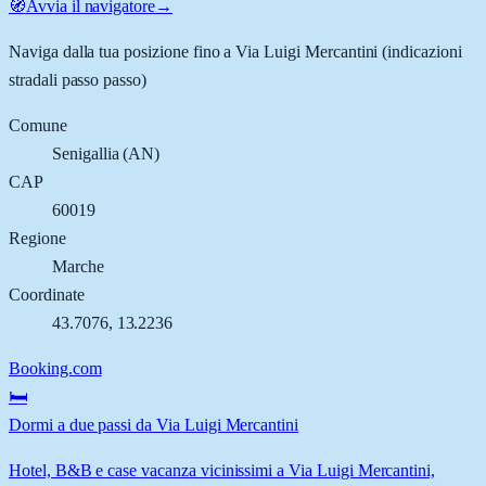
🧭
Avvia il navigatore
→
Naviga dalla tua posizione fino a
Via Luigi Mercantini
(indicazioni
stradali passo passo)
Comune
Senigallia
(
AN
)
CAP
60019
Regione
Marche
Coordinate
43.7076
,
13.2236
Booking.com
🛏️
Dormi a due passi da Via Luigi Mercantini
Hotel, B&B e case vacanza vicinissimi a Via Luigi Mercantini,