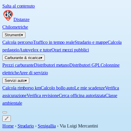
Salta al contenuto
Distanze
Chilometriche
Strumenti
▾
Calcola percorso
Traffico in tempo reale
Stradario e mappe
Calcola
pedaggio
Autovelox e tutor
Orari mezzi pubblici
Carburante & ricarica
▾
Prezzi carburante
Distributori metano
Distributori GPL
Colonnine
elettriche
Aree di servizio
Servizi auto
▾
Calcola rimborso km
Calcolo bollo auto
Le mie scadenze
Verifica
assicurazione
Verifica revisione
Cerca officina autorizzata
Classe
ambientale
🔗
Home
›
Stradario
›
Senigallia
›
Via Luigi Mercantini