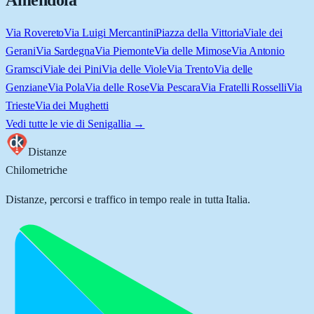
Amendola
Via Rovereto
Via Luigi Mercantini
Piazza della Vittoria
Viale dei
Gerani
Via Sardegna
Via Piemonte
Via delle Mimose
Via Antonio
Gramsci
Viale dei Pini
Via delle Viole
Via Trento
Via delle
Genziane
Via Pola
Via delle Rose
Via Pescara
Via Fratelli Rosselli
Via
Trieste
Via dei Mughetti
Vedi tutte le vie di
Senigallia
→
Distanze
Chilometriche
Distanze, percorsi e traffico in tempo reale in tutta Italia.