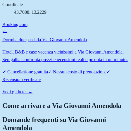
Coordinate
43.7088
,
13.2229
Booking.com
🛏️
Dormi a due passi da Via Giovanni Amendola
Hotel, B&B e case vacanza vicinissimi a Via Giovanni Amendola,
Senigallia: confronta prezzi e recensioni reali e prenota in un minuto.
✓
Cancellazione gratuita
✓
Nessun costo di prenotazione
✓
Recensioni verificate
Vedi gli hotel →
Come arrivare a
Via Giovanni Amendola
Domande frequenti su
Via Giovanni
Amendola