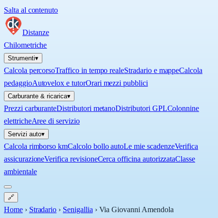
Salta al contenuto
Distanze
Chilometriche
Strumenti
▾
Calcola percorso
Traffico in tempo reale
Stradario e mappe
Calcola
pedaggio
Autovelox e tutor
Orari mezzi pubblici
Carburante & ricarica
▾
Prezzi carburante
Distributori metano
Distributori GPL
Colonnine
elettriche
Aree di servizio
Servizi auto
▾
Calcola rimborso km
Calcolo bollo auto
Le mie scadenze
Verifica
assicurazione
Verifica revisione
Cerca officina autorizzata
Classe
ambientale
🔗
Home
›
Stradario
›
Senigallia
›
Via Giovanni Amendola