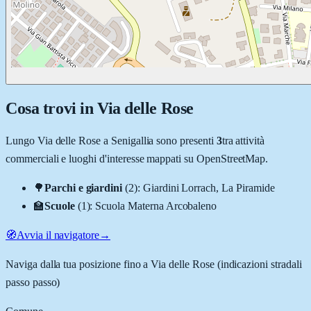
Cosa trovi in
Via delle Rose
Lungo
Via delle Rose
a
Senigallia
sono presenti
3
tra attività
commerciali e luoghi d'interesse mappati su OpenStreetMap.
🌳
Parchi e giardini
(
2
)
:
Giardini Lorrach, La Piramide
🏫
Scuole
(
1
)
:
Scuola Materna Arcobaleno
🧭
Avvia il navigatore
→
Naviga dalla tua posizione fino a
Via delle Rose
(indicazioni stradali
passo passo)