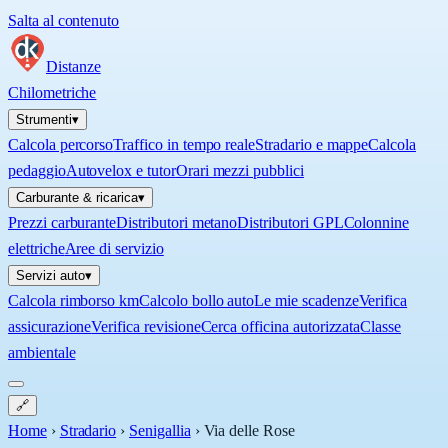
Salta al contenuto
Distanze
Chilometriche
Strumenti
▾
Calcola percorso
Traffico in tempo reale
Stradario e mappe
Calcola
pedaggio
Autovelox e tutor
Orari mezzi pubblici
Carburante & ricarica
▾
Prezzi carburante
Distributori metano
Distributori GPL
Colonnine
elettriche
Aree di servizio
Servizi auto
▾
Calcola rimborso km
Calcolo bollo auto
Le mie scadenze
Verifica
assicurazione
Verifica revisione
Cerca officina autorizzata
Classe
ambientale
🔗
Home
›
Stradario
›
Senigallia
›
Via delle Rose