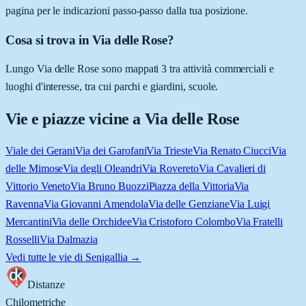
pagina per le indicazioni passo-passo dalla tua posizione.
Cosa si trova in Via delle Rose?
Lungo Via delle Rose sono mappati 3 tra attività commerciali e
luoghi d'interesse, tra cui parchi e giardini, scuole.
Vie e piazze vicine a
Via delle Rose
Viale dei Gerani
Via dei Garofani
Via Trieste
Via Renato Ciucci
Via
delle Mimose
Via degli Oleandri
Via Rovereto
Via Cavalieri di
Vittorio Veneto
Via Bruno Buozzi
Piazza della Vittoria
Via
Ravenna
Via Giovanni Amendola
Via delle Genziane
Via Luigi
Mercantini
Via delle Orchidee
Via Cristoforo Colombo
Via Fratelli
Rosselli
Via Dalmazia
Vedi tutte le vie di
Senigallia
→
Distanze
Chilometriche