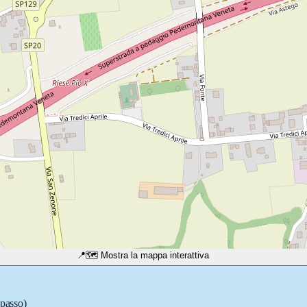
📍
🗺️ Mostra la mappa interattiva
 passo)