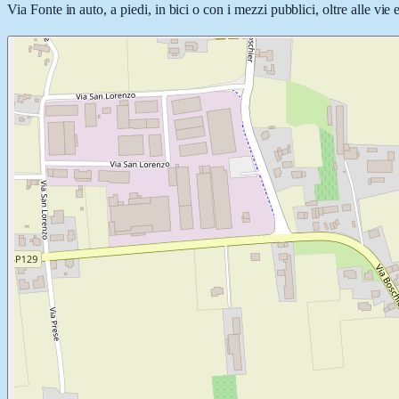
Via Fonte in auto, a piedi, in bici o con i mezzi pubblici, oltre alle vi