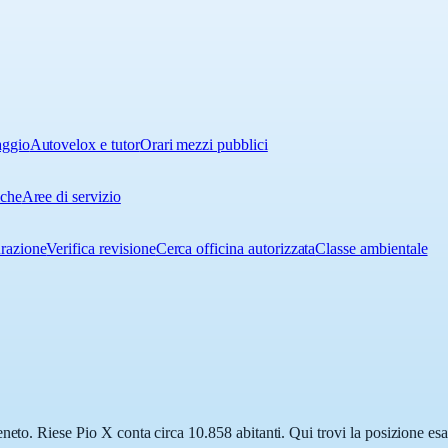
aggio
Autovelox e tutor
Orari mezzi pubblici
iche
Aree di servizio
urazione
Verifica revisione
Cerca officina autorizzata
Classe ambientale
neto. Riese Pio X conta circa 10.858 abitanti. Qui trovi la posizione esa