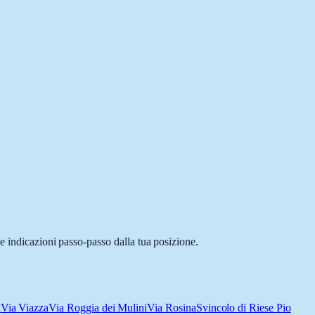
e indicazioni passo-passo dalla tua posizione.
n
Via Viazza
Via Roggia dei Mulini
Via Rosina
Svincolo di Riese Pio