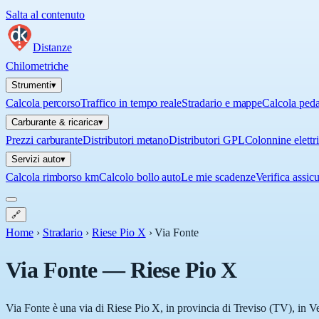
Salta al contenuto
Distanze
Chilometriche
Strumenti
▾
Calcola percorso
Traffico in tempo reale
Stradario e mappe
Calcola ped
Carburante & ricarica
▾
Prezzi carburante
Distributori metano
Distributori GPL
Colonnine elettr
Servizi auto
▾
Calcola rimborso km
Calcolo bollo auto
Le mie scadenze
Verifica assic
🔗
Home
›
Stradario
›
Riese Pio X
›
Via Fonte
Via Fonte
—
Riese Pio X
Via Fonte è una via di Riese Pio X, in provincia di Treviso (TV), in Ve