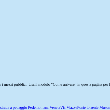
.
n i mezzi pubblici. Usa il modulo “Come arrivare” in questa pagina per l
strada a pedaggio Pedemontana Veneta
Via Viazze
Ponte torrente Muso