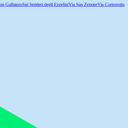
on Galliazzo
Sui Sentieri degli Ezzelini
Via San Zenone
Via Cornorotto