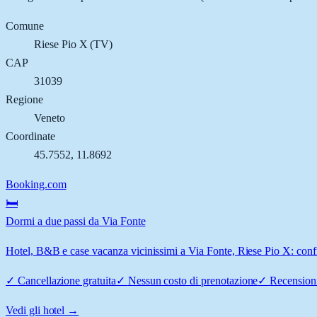
Comune
Riese Pio X
(
TV
)
CAP
31039
Regione
Veneto
Coordinate
45.7552
,
11.8692
Booking.com
🛏️
Dormi a due passi da Via Fonte
Hotel, B&B e case vacanza vicinissimi a Via Fonte, Riese Pio X: confro
✓
Cancellazione gratuita
✓
Nessun costo di prenotazione
✓
Recensioni
Vedi gli hotel →