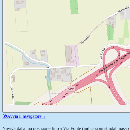
🧭
Avvia il navigatore
→
Naviga dalla tua posizione fino a
Via Fonte
(indicazioni stradali passo