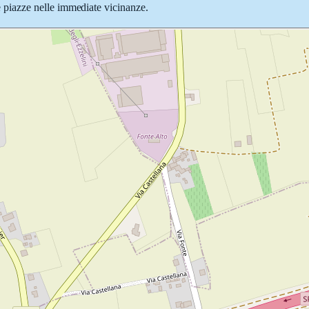
e e piazze nelle immediate vicinanze.