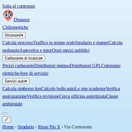
Salta al contenuto
Distanze
Chilometriche
Strumenti
▾
Calcola percorso
Traffico in tempo reale
Stradario e mappe
Calcola
pedaggio
Autovelox e tutor
Orari mezzi pubblici
Carburante & ricarica
▾
Prezzi carburante
Distributori metano
Distributori GPL
Colonnine
elettriche
Aree di servizio
Servizi auto
▾
Calcola rimborso km
Calcolo bollo auto
Le mie scadenze
Verifica
assicurazione
Verifica revisione
Cerca officina autorizzata
Classe
ambientale
🔗
Home
›
Stradario
›
Riese Pio X
›
Via Cornorotto