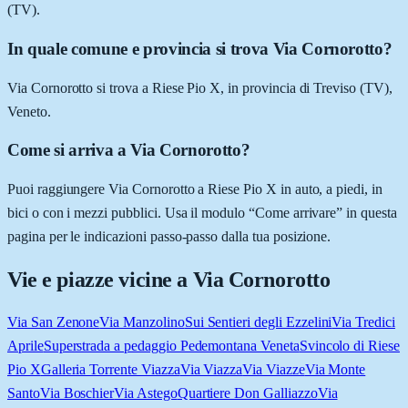
(TV).
In quale comune e provincia si trova Via Cornorotto?
Via Cornorotto si trova a Riese Pio X, in provincia di Treviso (TV),
Veneto.
Come si arriva a Via Cornorotto?
Puoi raggiungere Via Cornorotto a Riese Pio X in auto, a piedi, in
bici o con i mezzi pubblici. Usa il modulo “Come arrivare” in questa
pagina per le indicazioni passo-passo dalla tua posizione.
Vie e piazze vicine a
Via Cornorotto
Via San Zenone
Via Manzolino
Sui Sentieri degli Ezzelini
Via Tredici
Aprile
Superstrada a pedaggio Pedemontana Veneta
Svincolo di Riese
Pio X
Galleria Torrente Viazza
Via Viazza
Via Viazze
Via Monte
Santo
Via Boschier
Via Astego
Quartiere Don Galliazzo
Via