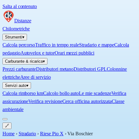
Salta al contenuto
Distanze
Chilometriche
Strumenti
▾
Calcola percorso
Traffico in tempo reale
Stradario e mappe
Calcola
pedaggio
Autovelox e tutor
Orari mezzi pubblici
Carburante & ricarica
▾
Prezzi carburante
Distributori metano
Distributori GPL
Colonnine
elettriche
Aree di servizio
Servizi auto
▾
Calcola rimborso km
Calcolo bollo auto
Le mie scadenze
Verifica
assicurazione
Verifica revisione
Cerca officina autorizzata
Classe
ambientale
🔗
Home
›
Stradario
›
Riese Pio X
›
Via Boschier