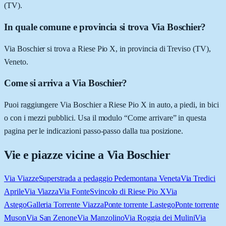
(TV).
In quale comune e provincia si trova Via Boschier?
Via Boschier si trova a Riese Pio X, in provincia di Treviso (TV),
Veneto.
Come si arriva a Via Boschier?
Puoi raggiungere Via Boschier a Riese Pio X in auto, a piedi, in bici
o con i mezzi pubblici. Usa il modulo “Come arrivare” in questa
pagina per le indicazioni passo-passo dalla tua posizione.
Vie e piazze vicine a
Via Boschier
Via Viazze
Superstrada a pedaggio Pedemontana Veneta
Via Tredici
Aprile
Via Viazza
Via Fonte
Svincolo di Riese Pio X
Via
Astego
Galleria Torrente Viazza
Ponte torrente Lastego
Ponte torrente
Muson
Via San Zenone
Via Manzolino
Via Roggia dei Mulini
Via