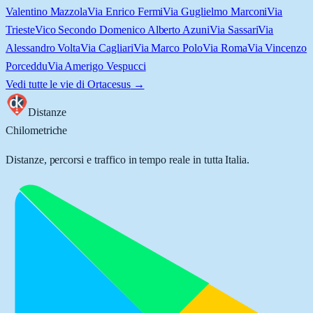
Valentino Mazzola
Via Enrico Fermi
Via Guglielmo Marconi
Via
Trieste
Vico Secondo Domenico Alberto Azuni
Via Sassari
Via
Alessandro Volta
Via Cagliari
Via Marco Polo
Via Roma
Via Vincenzo
Porceddu
Via Amerigo Vespucci
Vedi tutte le vie di
Ortacesus
→
Distanze
Chilometriche
Distanze, percorsi e traffico in tempo reale in tutta Italia.