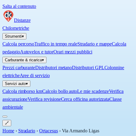
Salta al contenuto
Distanze
Chilometriche
Strumenti
▾
Calcola percorso
Traffico in tempo reale
Stradario e mappe
Calcola
pedaggio
Autovelox e tutor
Orari mezzi pubblici
Carburante & ricarica
▾
Prezzi carburante
Distributori metano
Distributori GPL
Colonnine
elettriche
Aree di servizio
Servizi auto
▾
Calcola rimborso km
Calcolo bollo auto
Le mie scadenze
Verifica
assicurazione
Verifica revisione
Cerca officina autorizzata
Classe
ambientale
🔗
Home
›
Stradario
›
Ortacesus
›
Via Armando Ligas