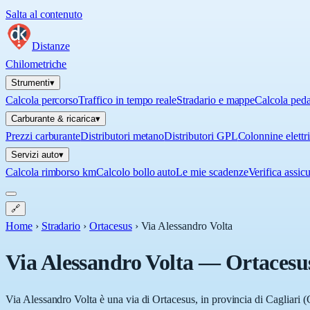
Salta al contenuto
Distanze
Chilometriche
Strumenti
▾
Calcola percorso
Traffico in tempo reale
Stradario e mappe
Calcola ped
Carburante & ricarica
▾
Prezzi carburante
Distributori metano
Distributori GPL
Colonnine elettr
Servizi auto
▾
Calcola rimborso km
Calcolo bollo auto
Le mie scadenze
Verifica assic
🔗
Home
›
Stradario
›
Ortacesus
›
Via Alessandro Volta
Via Alessandro Volta
—
Ortacesu
Via Alessandro Volta è una via di Ortacesus, in provincia di Cagliari (