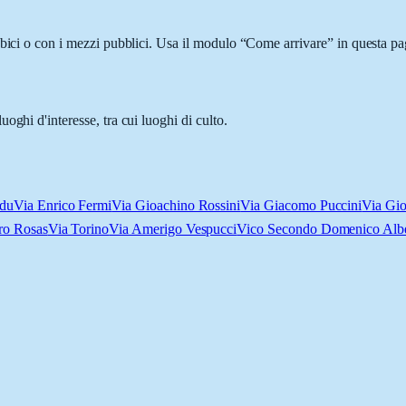
bici o con i mezzi pubblici. Usa il modulo “Come arrivare” in questa pag
oghi d'interesse, tra cui luoghi di culto.
ddu
Via Enrico Fermi
Via Gioachino Rossini
Via Giacomo Puccini
Via Gio
ro Rosas
Via Torino
Via Amerigo Vespucci
Vico Secondo Domenico Albe