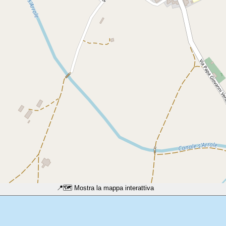
📍
🗺️ Mostra la mappa interattiva