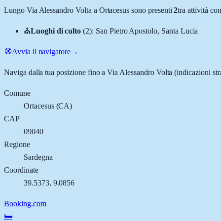
Lungo
Via Alessandro Volta
a
Ortacesus
sono presenti
2
tra attività c
⛪
Luoghi di culto
(
2
)
:
San Pietro Apostolo, Santa Lucia
🧭
Avvia il navigatore
→
Naviga dalla tua posizione fino a
Via Alessandro Volta
(indicazioni str
Comune
Ortacesus
(
CA
)
CAP
09040
Regione
Sardegna
Coordinate
39.5373
,
9.0856
Booking.com
🛏️