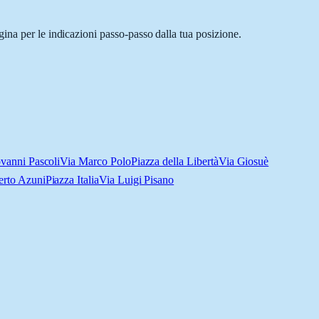
ina per le indicazioni passo-passo dalla tua posizione.
vanni Pascoli
Via Marco Polo
Piazza della Libertà
Via Giosuè
rto Azuni
Piazza Italia
Via Luigi Pisano