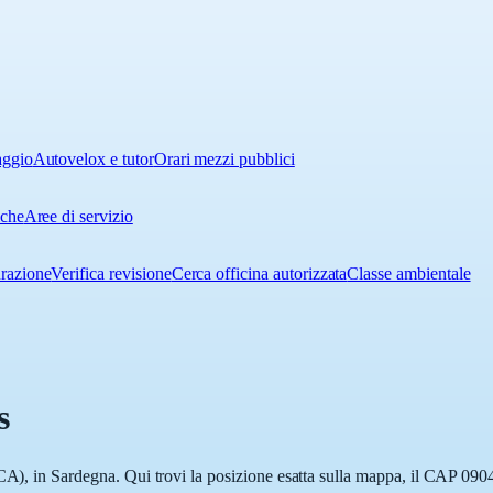
aggio
Autovelox e tutor
Orari mezzi pubblici
iche
Aree di servizio
urazione
Verifica revisione
Cerca officina autorizzata
Classe ambientale
s
CA), in Sardegna. Qui trovi la posizione esatta sulla mappa, il CAP 0904