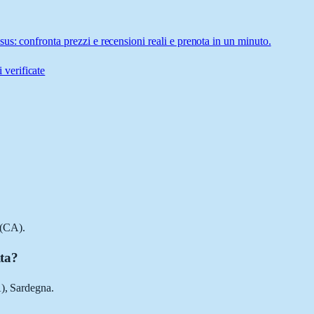
s: confronta prezzi e recensioni reali e prenota in un minuto.
 verificate
 (CA).
lta?
A), Sardegna.