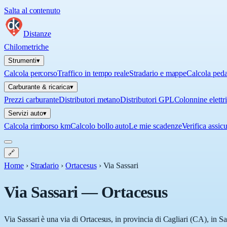
Salta al contenuto
Distanze
Chilometriche
Strumenti
▾
Calcola percorso
Traffico in tempo reale
Stradario e mappe
Calcola ped
Carburante & ricarica
▾
Prezzi carburante
Distributori metano
Distributori GPL
Colonnine elettr
Servizi auto
▾
Calcola rimborso km
Calcolo bollo auto
Le mie scadenze
Verifica assic
🔗
Home
›
Stradario
›
Ortacesus
›
Via Sassari
Via Sassari
—
Ortacesus
Via Sassari è una via di Ortacesus, in provincia di Cagliari (CA), in Sa