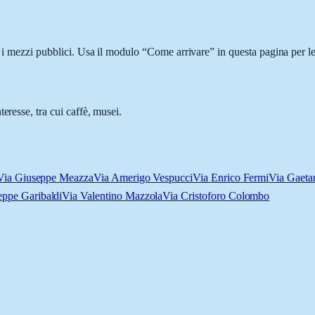
n i mezzi pubblici. Usa il modulo “Come arrivare” in questa pagina per le
eresse, tra cui caffè, musei.
Via Giuseppe Meazza
Via Amerigo Vespucci
Via Enrico Fermi
Via Gaeta
eppe Garibaldi
Via Valentino Mazzola
Via Cristoforo Colombo