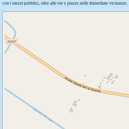
con i mezzi pubblici, oltre alle vie e piazze nelle immediate vicinanze.