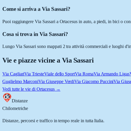
Come si arriva a Via Sassari?
Puoi raggiungere Via Sassari a Ortacesus in auto, a piedi, in bici o co
Cosa si trova in Via Sassari?
Lungo Via Sassari sono mappati 2 tra attività commerciali e luoghi d'int
Vie e piazze vicine a
Via Sassari
Via Cagliari
Via Trieste
Viale dello Sport
Via Roma
Via Armando Ligas
Guglielmo Marconi
Via Giuseppe Verdi
Via Giacomo Puccini
Via Gius
Vedi tutte le vie di
Ortacesus
→
Distanze
Chilometriche
Distanze, percorsi e traffico in tempo reale in tutta Italia.