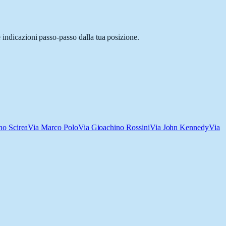
 indicazioni passo-passo dalla tua posizione.
no Scirea
Via Marco Polo
Via Gioachino Rossini
Via John Kennedy
Via