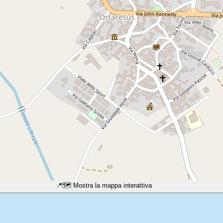
📍
🗺️ Mostra la mappa interattiva