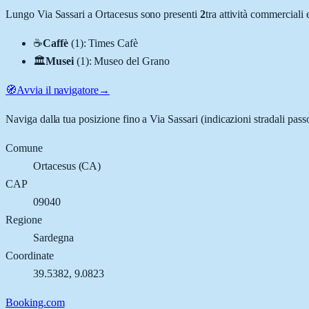
Lungo
Via Sassari
a
Ortacesus
sono presenti
2
tra attività commerciali
☕
Caffè
(
1
)
:
Times Cafè
🏛️
Musei
(
1
)
:
Museo del Grano
🧭
Avvia il navigatore
→
Naviga dalla tua posizione fino a
Via Sassari
(indicazioni stradali pass
Comune
Ortacesus
(
CA
)
CAP
09040
Regione
Sardegna
Coordinate
39.5382
,
9.0823
Booking.com