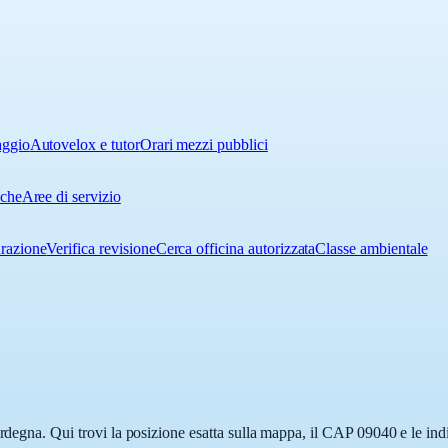
aggio
Autovelox e tutor
Orari mezzi pubblici
iche
Aree di servizio
urazione
Verifica revisione
Cerca officina autorizzata
Classe ambientale
rdegna. Qui trovi la posizione esatta sulla mappa, il CAP 09040 e le indic