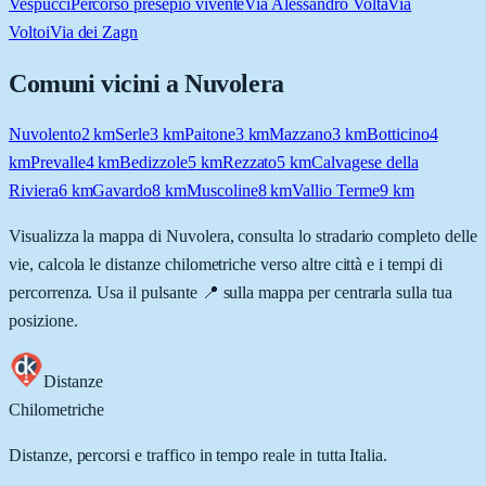
Vespucci
Percorso presepio vivente
Via Alessandro Volta
Via
Voltoi
Via dei Zagn
Comuni vicini a
Nuvolera
Nuvolento
2
km
Serle
3
km
Paitone
3
km
Mazzano
3
km
Botticino
4
km
Prevalle
4
km
Bedizzole
5
km
Rezzato
5
km
Calvagese della
Riviera
6
km
Gavardo
8
km
Muscoline
8
km
Vallio Terme
9
km
Visualizza la mappa di
Nuvolera
, consulta lo stradario completo delle
vie, calcola le distanze chilometriche verso altre città e i tempi di
percorrenza. Usa il pulsante 📍 sulla mappa per centrarla sulla tua
posizione.
Distanze
Chilometriche
Distanze, percorsi e traffico in tempo reale in tutta Italia.