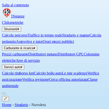
Salta al contenuto
Distanze
Chilometriche
Strumenti
▾
Calcola percorso
Traffico in tempo reale
Stradario e mappe
Calcola
pedaggio
Autovelox e tutor
Orari mezzi pubblici
Carburante & ricarica
▾
Prezzi carburante
Distributori metano
Distributori GPL
Colonnine
elettriche
Aree di servizio
Servizi auto
▾
Calcola rimborso km
Calcolo bollo auto
Le mie scadenze
Verifica
assicurazione
Verifica revisione
Cerca officina autorizzata
Classe
ambientale
🔗
Home
›
Stradario
›
Nuvolera