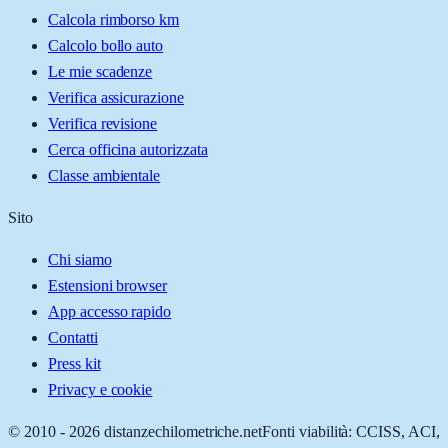
Calcola rimborso km
Calcolo bollo auto
Le mie scadenze
Verifica assicurazione
Verifica revisione
Cerca officina autorizzata
Classe ambientale
Sito
Chi siamo
Estensioni browser
App accesso rapido
Contatti
Press kit
Privacy e cookie
© 2010 -
2026
distanzechilometriche.net
Fonti viabilità: CCISS, ACI,