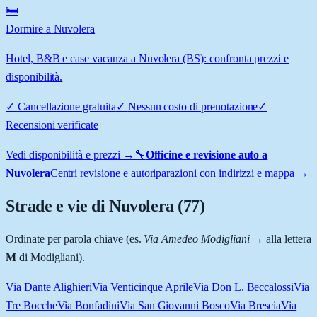
🛏️
Dormire a Nuvolera
Hotel, B&B e case vacanza a Nuvolera (BS): confronta prezzi e
disponibilità.
✓
Cancellazione gratuita
✓
Nessun costo di prenotazione
✓
Recensioni verificate
Vedi disponibilità e prezzi →
🔧
Officine e revisione auto a
Nuvolera
Centri revisione e autoriparazioni con indirizzi e mappa →
Strade e vie di
Nuvolera
(
77
)
Ordinate per parola chiave (es.
Via Amedeo Modigliani
→ alla lettera
M
di Modigliani).
Via Dante Alighieri
Via Venticinque Aprile
Via Don L. Beccalossi
Via
Tre Bocche
Via Bonfadini
Via San Giovanni Bosco
Via Brescia
Via