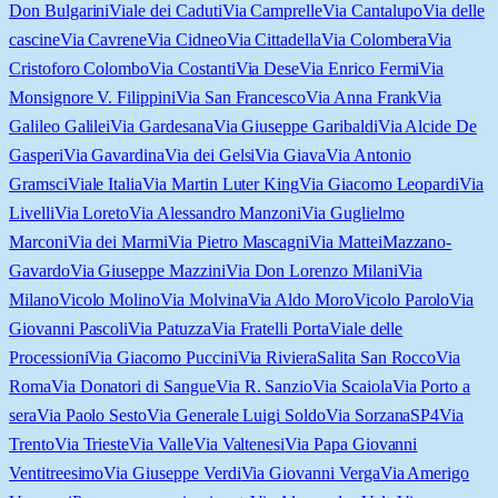
Don Bulgarini
Viale dei Caduti
Via Camprelle
Via Cantalupo
Via delle
cascine
Via Cavrene
Via Cidneo
Via Cittadella
Via Colombera
Via
Cristoforo Colombo
Via Costanti
Via Dese
Via Enrico Fermi
Via
Monsignore V. Filippini
Via San Francesco
Via Anna Frank
Via
Galileo Galilei
Via Gardesana
Via Giuseppe Garibaldi
Via Alcide De
Gasperi
Via Gavardina
Via dei Gelsi
Via Giava
Via Antonio
Gramsci
Viale Italia
Via Martin Luter King
Via Giacomo Leopardi
Via
Livelli
Via Loreto
Via Alessandro Manzoni
Via Guglielmo
Marconi
Via dei Marmi
Via Pietro Mascagni
Via Mattei
Mazzano-
Gavardo
Via Giuseppe Mazzini
Via Don Lorenzo Milani
Via
Milano
Vicolo Molino
Via Molvina
Via Aldo Moro
Vicolo Parolo
Via
Giovanni Pascoli
Via Patuzza
Via Fratelli Porta
Viale delle
Processioni
Via Giacomo Puccini
Via Riviera
Salita San Rocco
Via
Roma
Via Donatori di Sangue
Via R. Sanzio
Via Scaiola
Via Porto a
sera
Via Paolo Sesto
Via Generale Luigi Soldo
Via Sorzana
SP4
Via
Trento
Via Trieste
Via Valle
Via Valtenesi
Via Papa Giovanni
Ventitreesimo
Via Giuseppe Verdi
Via Giovanni Verga
Via Amerigo